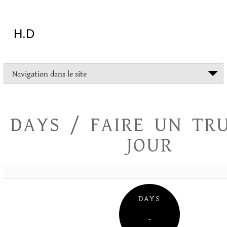
Aller
au
contenu
H.D
"Dans
Navigation dans le site
la
vie
on
devrait
DAYS / FAIRE UN TR
tout
essayer
JOUR
sauf
l'inceste
et
la
danse
folklorique"
DAYS
Christopher
Lee
–