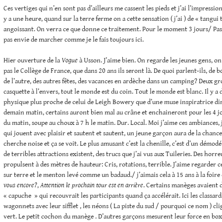
Ces vertiges qui n’en sont pas d’ailleurs me cassent les pieds et j’ai l’impressio
y a une heure, quand sur la terre ferme on a cette sensation ( j’ai ) de « tangui t
angoissant. On verra ce que donne ce traitement. Pour le moment 3 jours/ P
pas envie de marcher comme je le fais toujours ici.
Hier ouverture de la
Vogue
à Usson. J’aime bien. On regarde les jeunes gens, on 
pas le Collège de France, que dans 20 ans ils seront là. De quoi parlent-ils, de bou
de l’autre, des autres fêtes, des vacances en ardèche dans un camping? Deux gr
casquette à l’envers, tout le monde est du coin. Tout le monde est blanc. Il y a d
physique plus proche de celui de Leigh Bowery que d’une muse inspiratrice dira
demain matin, certains auront bien mal au crâne et enchaineront pour les 4 jou
du matin, soupe au choux à 7 h le matin. Dur. Local. Moi j’aime ces ambiances, 
qui jouent avec plaisir et sautent et sautent, un jeune garçon aura de la chance s
cherche noise et ça se voit. Le plus amusant c’est la chenille, c’est d’un démo
de terribles attractions existent, des trucs que j’ai vus aux Tuileries. Des horr
propulsent à des mètres de hauteur: Cris, rotations, terrible. J’aime regarder 
sur terre et le menton levé comme un badaud./ j’aimais cela à 15 ans à la foir
vous encore?
,
Attention le prochain tour est en arrière
. Certains manèges avaient d
« capuche » qui recouvrait les participants quand ça accélérait. Ici les classar
wagonnets avec leur sifflet , les néons ( La piste du sud / pourquoi ce nom ) cli
vert. Le petit cochon du manège . D’autres garçons mesurent leur force en boxa