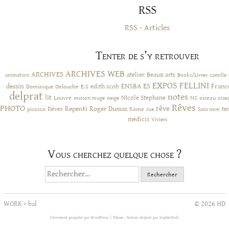
RSS
RSS - Articles
Tenter de s’y retrouver
ARCHIVES WEB
ARCHIVES
atelier
Beaux arts
animation
Books/Livres
camille
EXPOS
FELLINI
ES
dessin
ENSBA
Franc
Dominique Delouche
edith scob
E.S
delprat
notes
lit
NIcole Stephane
NS
Louvre
neige
oiseau
maison rouge
oise
Rêves
PHOTO
rêve
Rêves
Repenti
Roger Dumas
picasso
Rome
te
rue
Sans nom
medicis
Viviers
Vous cherchez quelque chose ?
Rechercher :
WORK
>
bal
© 2026 HD
Fièrement propulsé par WordPress.
|
Thème : helene-delprat par
SophieWeb
.