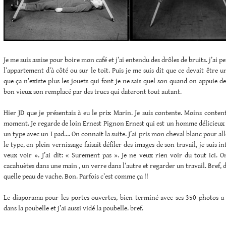
Je me suis assise pour boire mon café et j’ai entendu des drôles de bruits. j’ai 
l’appartement d’à côté ou sur le toit. Puis je me suis dit que ce devait être un
que ça n’existe plus les jouets qui font je ne sais quel son quand on appuie 
bon vieux son remplacé par des trucs qui dateront tout autant.
Hier JD que je présentais à eu le prix Marin. Je suis contente. Moins conte
moment. Je regarde de loin Ernest Pignon Ernest qui est un homme délicieux e
un type avec un I pad…. On connait la suite. J’ai pris mon cheval blanc pour alle
le type, en plein vernissage faisait défiler des images de son travail, je suis i
veux voir ». J’ai dit: « Surement pas ». Je ne veux rien voir du tout ici. 
cacahuètes dans une main , un verre dans l’autre et regarder un travail. Bref, d
quelle peau de vache. Bon. Parfois c’est comme ça !!
Le diaporama pour les portes ouvertes, bien terminé avec ses 350 photos a 
dans la poubelle et j’ai aussi vidé la poubelle. bref.