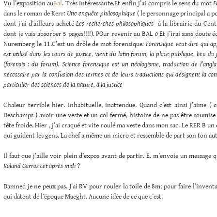
Vu l’exposition au
Bal
. Très intéressante.Et enfin j’ai compris le sens du mot
F
dans le roman de Kerr:
Une enquête philosophique
( le personnage principal a 
dont j’ai d’ailleurs acheté
Les recherches philosophiques
à la librairie du Centr
dont je vais absorber 5 pages!!!!). POur revenir au BAL
o
Et j’irai sans doute 
Nuremberg le 11.C’est un drôle de mot forensique
:
Forensique
veut dire qui app
est utilisé dans les cours de justice, vient du latin
forum
, la place publique, lieu du
(
forensis
: du forum).
Science forensique
est un néologisme, traduction de l’angl
nécessaire par la confusion des termes et de leurs traductions qui désignent la con
particulier des sciences de la nature, à la justice
Chaleur terrible hier. Inhabituelle, inattendue. Quand c’est ainsi j’aime (
Deschamps ) avoir une veste et un col fermé, histoire de ne pas être soumise 
tête froide. Hier , j’ai craqué et vite roulé ma veste dans mon sac. Le RER B un
qui guident les gens. La chef a même un micro et ressemble de part son ton aut
Il faut que j’aille voir plein d’expos avant de partir. E. m’envoie un message 
Roland Garros cet après midi
?
Damned je ne peux pas. J’ai RV pour rouler la toile de 8m; pour faire l’invent
qui datent de l’époque Maeght. Aucune idée de ce que c’est.