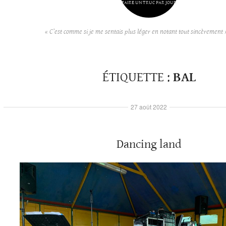
FAIRE UN TRUC PAR JOUR
« C’est comme si je me sentais plus léger en notant tout sincèrement 
ÉTIQUETTE :
BAL
27 août 2022
Dancing land