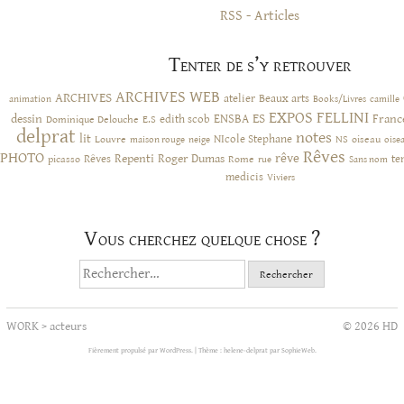
RSS - Articles
Tenter de s’y retrouver
ARCHIVES WEB
ARCHIVES
atelier
Beaux arts
animation
Books/Livres
camille
EXPOS
FELLINI
ES
dessin
ENSBA
Franc
Dominique Delouche
edith scob
E.S
delprat
notes
lit
NIcole Stephane
NS
Louvre
neige
oiseau
maison rouge
oise
Rêves
PHOTO
rêve
Rêves
Repenti
Roger Dumas
picasso
Rome
te
rue
Sans nom
medicis
Viviers
Vous cherchez quelque chose ?
Rechercher :
WORK
>
acteurs
© 2026 HD
Fièrement propulsé par WordPress.
|
Thème : helene-delprat par
SophieWeb
.