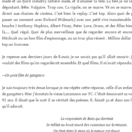
made et un fjord industry laitière made, et d’allumer la télé. La télé je ne l
dégoutant. Bête. Vulgaire. Trop con. Ca rigole, on se marre. Yé on se marre
direct aux chaines de cinéma. C’est bien le replay. C’est top. Alors quoi de
passer un moment avec Richard Widmark,( avec son petit rire insoutenable 
bouche ) Anthony Hopkins, Albert Finey, Peter Lore, Orson, et des filles bien
là….. Quel régal. Quoi de plus merveilleux que de regarder encore et enc
Hitchcok ou un bon film d’espionnage, ou un truc plus récent . Million dollar 
top un Scorcese.
Je repense aux derniers jours de R.mais je ne savais pas qu’il allait mourir. 
voulait des films qu’on regarderait ensemble. Et quel films. Il m’avait répondu:
—Un petit film de gangsters
Je suis toujours très émue lorsque je me répète cette réponse, celle d’un enfa
de gangsters. Hier j’écoutais le vieux Lanzmann sur FC. C’était émouvant sa v
92 ans. Il disait que le nuit il se récitait des poèmes. R. faisait ça et dans son
qu’il adorait.
La respiration de Booz qui dormait
Se mêlait au bruit sourd des ruisseaux sur la mousse.
On était dans le mois où la nature est douce,