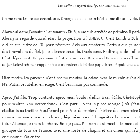
Les collines ayant des lys sur leur sommet.
Ca me rend triste ces évocations: Change de disque imbécile! me dit une voix.
Alors oui donc j’écoutais Lanzmann . Et là je me suis arrêtée de peindre. Il parl
Alors j’ai regardé quand était la projection à l’UNESCO. C’est Lundi à 20h e
d’aller sur le site de l’U. pour réserver. Avis aux amateurs. Certain que ça n
des Chevaliers du fiel. Je les déteste ceux -là. Quels cons. Et dire que des sall
C’est déprimant. Dé-pri-mant C’est certain que Raymond Devos aujourd’hui fe
de Jankelevitch par rapport à ces monstres de bêtise populistes. Populeux, cal
Hier matin, les garçons n’ont pas pu monter la caisse avec le miroir qu’on d
NY. Putan cet atelier en étage. C’est beau mais pas commode.
Après j’ai filé. Trop contente après mon boulot d’aller à un défilé. Christop
pour Walter Van Beirendonck. C’est parti . Vers la place Monge ( où j’étais 
étudiants au théâtre Mouffetard pour Vies de papier/ Théâtre documentaire )
monde, un vieux avec un chien , déguisé en ce qu’il juge être la mode. Il dit 
futur.Attends je mets le photo. Bouge pas… Pis non c’est moche le mec est e
groupie du tour de France, avec une sorte de chapka et un chien qui n’a 
enrubanné.. On entre .