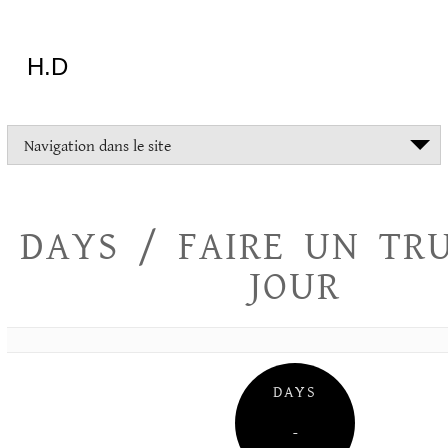
Aller
au
contenu
H.D
"Dans
Navigation dans le site
la
vie
on
devrait
DAYS / FAIRE UN TR
tout
essayer
JOUR
sauf
l'inceste
et
la
danse
folklorique"
DAYS
Christopher
Lee
–