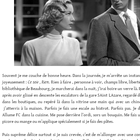
Souvent je me couche de bonne heure. Dans la journée, je m’arrête un instant
joyeusement :
Ce soir , Rien
. Rien à faire , personne à voir, champs libre, liberté. 
bibliothèque de Beaubourg, je marcherai dans la nuit, j’irai boire un verre là. P
après avoir glissé en descente les escalators de la gare SAint LAzare, regardé de
dans les boutiques, ou repéré là dans la vitrine une main qui avec un chino
j’atterris à la maison. Parfois je fais une escale au bistrot. Parfois pas. Je
Allume FC dans la cuisine. Me pose derrière l’ordi, sors un bouquin. Me fais u
picore ou mange ou m’applique spécialement si je fais des pâtes.
Puis suprême délice surtout si je suis crevée, c’est de m’allonger avec une