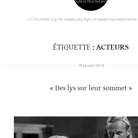
FAIRE UN TRUC PAR JOUR
« C’est comme si je me sentais plus léger en notant tout sincèrement 
ÉTIQUETTE :
ACTEURS
18 janvier 2018
« Des lys sur leur sommet »