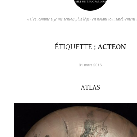
FAIRE UN TRUC PAR JOUR
« C’est comme si je me sentais plus léger en notant tout sincèrement 
ÉTIQUETTE :
ACTEON
31 mars 2016
ATLAS