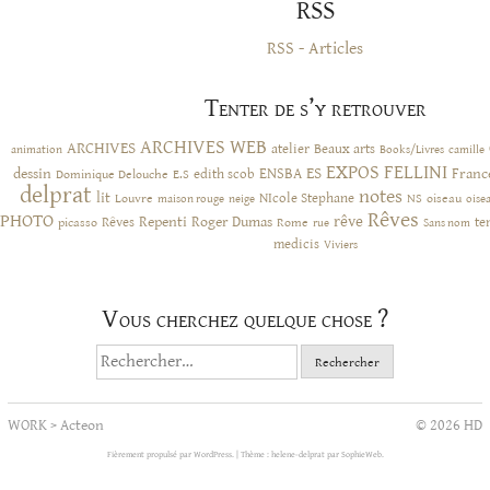
RSS
RSS - Articles
Tenter de s’y retrouver
ARCHIVES WEB
ARCHIVES
atelier
Beaux arts
animation
Books/Livres
camille
EXPOS
FELLINI
ES
dessin
ENSBA
Franc
Dominique Delouche
edith scob
E.S
delprat
notes
lit
NIcole Stephane
NS
Louvre
neige
oiseau
maison rouge
oise
Rêves
PHOTO
rêve
Rêves
Repenti
Roger Dumas
picasso
Rome
te
rue
Sans nom
medicis
Viviers
Vous cherchez quelque chose ?
Rechercher :
WORK
>
Acteon
© 2026 HD
Fièrement propulsé par WordPress.
|
Thème : helene-delprat par
SophieWeb
.