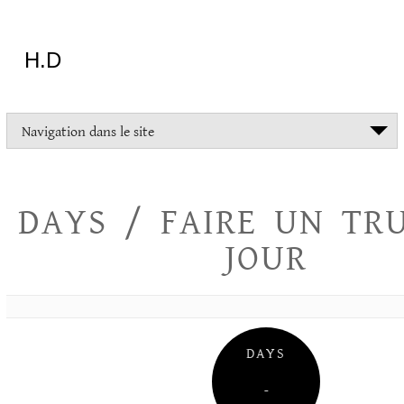
Aller
au
contenu
H.D
"Dans
Navigation dans le site
la
vie
on
devrait
DAYS / FAIRE UN TR
tout
essayer
JOUR
sauf
l'inceste
et
la
danse
folklorique"
DAYS
Christopher
Lee
–