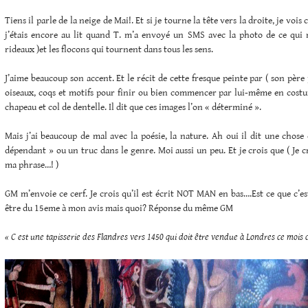
Tiens il parle de la neige de Mai!. Et si je tourne la tête vers la droite, je vois
j’étais encore au lit quand T. m’a envoyé un SMS avec la photo de ce qui m
rideaux )et les flocons qui tournent dans tous les sens.
J’aime beaucoup son accent. Et le récit de cette fresque peinte par ( son père
oiseaux, coqs et motifs pour finir ou bien commencer par lui-même en costum
chapeau et col de dentelle. Il dit que ces images l’on « déterminé ».
Mais j’ai beaucoup de mal avec la poésie, la nature. Ah oui il dit une chose
dépendant » ou un truc dans le genre. Moi aussi un peu. Et je crois que ( Je c
ma phrase…! )
GM m’envoie ce cerf. Je crois qu’il est écrit NOT MAN en bas….Est ce que c’est
être du 15eme à mon avis mais quoi? Réponse du même GM
« C est une tapisserie des Flandres vers 1450 qui doit être vendue à Londres ce mois 