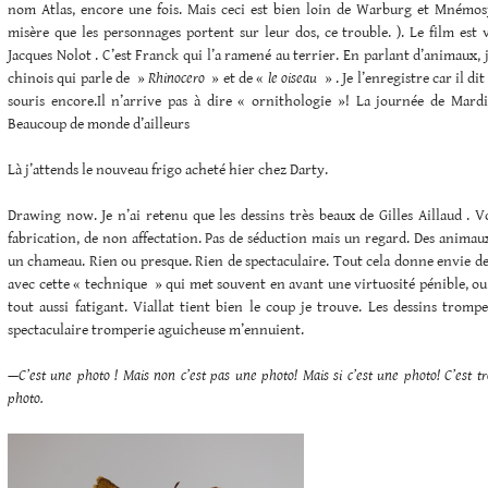
nom Atlas, encore une fois. Mais ceci est bien loin de Warburg et Mnémos
misère que les personnages portent sur leur dos, ce trouble. ). Le film est
Jacques Nolot . C’est Franck qui l’a ramené au terrier. En parlant d’animaux, j
chinois qui parle de »
Rhinocero
» et de «
le oiseau
» . Je l’enregistre car il dit
souris encore.Il n’arrive pas à dire « ornithologie »! La journée de Mard
Beaucoup de monde d’ailleurs
Là j’attends le nouveau frigo acheté hier chez Darty.
Drawing now. Je n’ai retenu que les dessins très beaux de Gilles Aillaud . 
fabrication, de non affectation. Pas de séduction mais un regard. Des animaux
un chameau. Rien ou presque. Rien de spectaculaire. Tout cela donne envie de
avec cette « technique » qui met souvent en avant une virtuosité pénible, ou
tout aussi fatigant. Viallat tient bien le coup je trouve. Les dessins trompe
spectaculaire tromperie aguicheuse m’ennuient.
—C’est une photo ! Mais non c’est pas une photo! Mais si c’est une photo! C’est tr
photo.