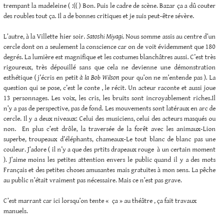
trempant la madeleine ( :(( ) Bon. Puis le cadre de scène. Bazar ça a dû couter
des roubles tout ça. Il a de bonnes critiques et je suis peut-être sévère.
L’autre, à la Villette hier soir.
Satoshi Miyagi
. Nous somme assis au centre d’un
cercle dont on a seulement la conscience car on de voit évidemment que 180
degrés. La lumière est magnifique et les costumes blanchâtres aussi. C’est très
rigoureux, très dépouillé sans que cela ne devienne une démonstration
esthétique ( j’écris en petit
à la Bob Wilson
pour qu’on ne m’entende pas ). La
question qui se pose, c’est le conte , le récit. Un acteur raconte et aussi joue
13 personnages. Les voix, les cris, les bruits sont incroyablement riches.Il
n’y a pas de perspective, pas de fond. Les mouvements sont latéraux en arc de
cercle. Il y a deux niveaux: Celui des musiciens, celui des acteurs masqués ou
non. En plus c’est drôle, la traversée de la forêt avec les animaux-Lion
superbe, troupeaux d’éléphants, chameaux-Le tout blanc de blanc pas une
couleur. J’adore ( il n’y a que des prtits drapeaux rouge à un certain moment
). J’aime moins les petites attention envers le public quand il y a des mots
Français et des petites choses amusantes mais gratuites à mon sens. La pêche
au public n’était vraiment pas nécessaire. Mais ce n’est pas grave.
C’est marrant car ici lorsqu’on tente « ça » au théâtre , ça fait travaux
manuels.