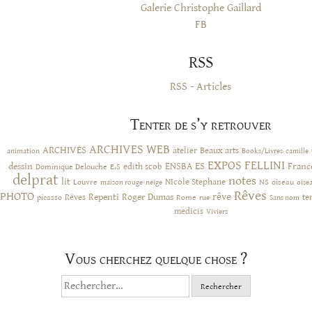
Galerie Christophe Gaillard
FB
RSS
RSS - Articles
Tenter de s’y retrouver
ARCHIVES WEB
ARCHIVES
atelier
Beaux arts
animation
Books/Livres
camille
EXPOS
FELLINI
ES
dessin
ENSBA
Franc
Dominique Delouche
edith scob
E.S
delprat
notes
lit
NIcole Stephane
NS
Louvre
neige
oiseau
maison rouge
oise
Rêves
PHOTO
rêve
Rêves
Repenti
Roger Dumas
picasso
Rome
te
rue
Sans nom
medicis
Viviers
Vous cherchez quelque chose ?
Rechercher :