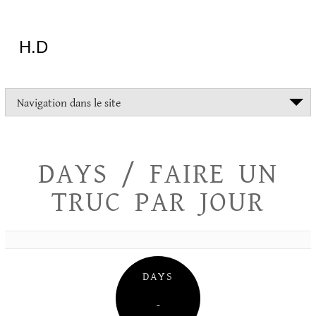
Aller
au
contenu
H.D
"Dans
Navigation dans le site
la
vie
on
devrait
DAYS / FAIRE UN
tout
essayer
TRUC PAR JOUR
sauf
l'inceste
et
la
danse
folklorique"
DAYS
Christopher
Lee
–