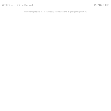
WORK
>
BLOG
>
Proust
© 2026 HD
Fièrement propulsé par WordPress.
|
Thème : helene-delprat par
SophieWeb
.