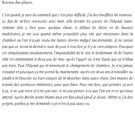
Bureau des pleurs.
C’est quand je sors du sommeil que c’est plus difficile. J’ai des bouffées de tristesse.
Le fait de m’être retrouvée avec mon vélo devant les portes de l’hôpital Saint-
Antoine doit y être pour quelque chose. A défaut de décor et de fausses
madeleines, je me suis quand même propulsée plus vite que nécessaire dans la
chambre où l’on n’a pas voulu me laisser dormir malgré ma demande. Je ne savais
pas que ce serait la dernière nuit. Et puis à vrai dire je n’y ai rien compris. Pourquoi
ces complications soudainement, l’impossibilité de le voir le lendemain- là de l’autre
côté en réanimation à deux pas de moi- après l’appel où il me disait que ça n’allait
pas bien. Puis l’hôpital qui m’annonçait le changement de chambre. Je n’ai jamais
ressassé et pourquoi ça me prend là, maintenant. Après ces deux ans à travailler ou
plutôt à m’étourdir ou bien essayer de m’absorber dans autre chose. Des masses de
travail, des peintures immenses, pour quoi faire. Pour me dire, que peindre ça sert
à ça. A ne pas vivre et à ne pas voir. A ne pas penser à ce que l’on est et ce qui nous
attend. Après Berlin avant Miami-tout est fait-plouf plouf je dirais. Même si j’ai des
projets, parfois je me demande si je n’en ai pas assez vu.