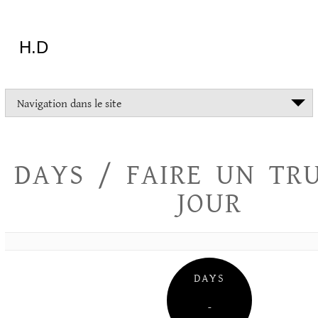
Aller
au
contenu
H.D
"Dans
Navigation dans le site
la
vie
on
devrait
DAYS / FAIRE UN TR
tout
essayer
JOUR
sauf
l'inceste
et
la
danse
folklorique"
DAYS
Christopher
Lee
–