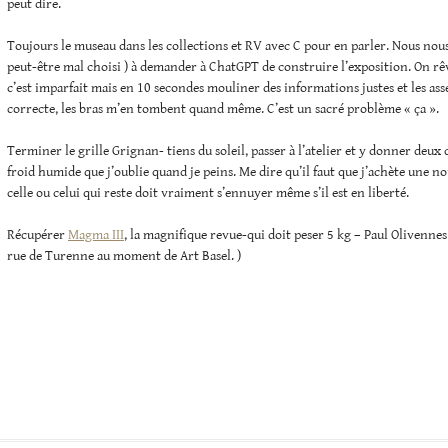
peut dire.
Toujours le museau dans les collections et RV avec C pour en parler. Nous nou
peut-être mal choisi ) à demander à ChatGPT de construire l’exposition. On 
c’est imparfait mais en 10 secondes mouliner des informations justes et les as
correcte, les bras m’en tombent quand même. C’est un sacré problème « ça ».
Terminer le grille Grignan- tiens du soleil, passer à l’atelier et y donner deux
froid humide que j’oublie quand je peins. Me dire qu’il faut que j’achète une n
celle ou celui qui reste doit vraiment s’ennuyer même s’il est en liberté.
Récupérer
Magma III
, la magnifique revue-qui doit peser 5 kg – Paul Olivennes (
rue de Turenne au moment de Art Basel. )