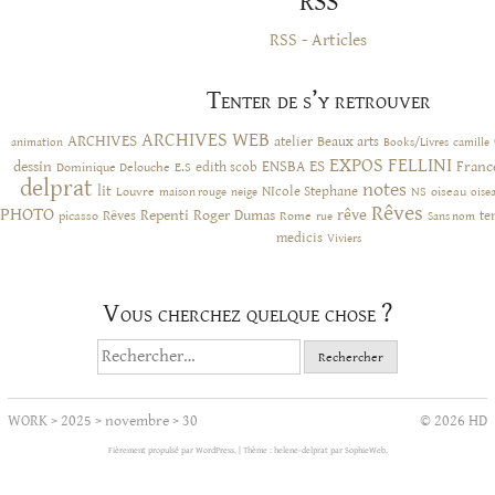
RSS
RSS - Articles
Tenter de s’y retrouver
ARCHIVES WEB
ARCHIVES
atelier
Beaux arts
animation
Books/Livres
camille
EXPOS
FELLINI
ES
dessin
ENSBA
Franc
Dominique Delouche
edith scob
E.S
delprat
notes
lit
NIcole Stephane
NS
Louvre
neige
oiseau
maison rouge
oise
Rêves
PHOTO
rêve
Rêves
Repenti
Roger Dumas
picasso
Rome
te
rue
Sans nom
medicis
Viviers
Vous cherchez quelque chose ?
Rechercher :
WORK
>
2025
>
novembre
>
30
© 2026 HD
Fièrement propulsé par WordPress.
|
Thème : helene-delprat par
SophieWeb
.