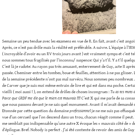
Semaine un peu tendue avec les examens en vue de R. En fait, avant c’est ango
Après, ce n’est pas drôle mais la réalité est préférable. A suivre. L’équipe à l’IR
( incroyable d’avoir eu un RV trois jours avant ) est vraiment sympa et c’est 
nous sommes tous fragilisés par l’inconnu/ suspence: Qui y’a t’il. Y a t’il quelqu
C’est là je radote: Au rayon pas très amusant, enterrement de Guy, acte II aprè
passée. Cheminer entre les tombes, boue et feuilles, attention à ne pas glisser.
de la semaine précédente n’ont pas mal survécu. Nous sommes peu nombreux . 
de Carver que je suis moi même entrain de lire et qui est dans ma poche. Cert
vieilli ( moi aussi ! ), on entend de drôles de choses incongrues :
Tu as tes mots d
Parce que GRDF me dit que le mien est mauvais !!!!
C’est X qui me parle de sa con
que nous passons devant je ne sais quel monument. Avant il m’avait demandé si
Etonnée par cette question du domaine
professionnel
je ne me suis pas offusquée
vue d’un cercueil que l’on descend dans un trou, chacun réagit comme il peut. P
me semblait pas indispensable qu’une autre X évoque les « mauvais côté de » d
d’épilogue. Bref. Nobody is perfect . J’ai été contente de revoir des amis de Guy 