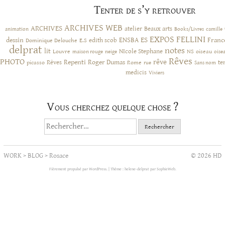
Tenter de s’y retrouver
ARCHIVES WEB
ARCHIVES
atelier
Beaux arts
animation
Books/Livres
camille
EXPOS
FELLINI
ES
dessin
ENSBA
Franc
Dominique Delouche
edith scob
E.S
delprat
notes
lit
NIcole Stephane
NS
Louvre
neige
oiseau
maison rouge
oise
Rêves
PHOTO
rêve
Rêves
Repenti
Roger Dumas
picasso
Rome
te
rue
Sans nom
medicis
Viviers
Vous cherchez quelque chose ?
Rechercher :
WORK
>
BLOG
>
Rosace
© 2026 HD
Fièrement propulsé par WordPress.
|
Thème : helene-delprat par
SophieWeb
.