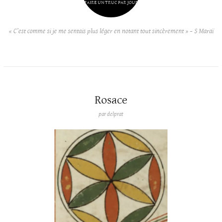
FAIRE UN TRUC PAR JOUR
« C’est comme si je me sentais plus léger en notant tout sincèrement » – S Maraï
Rosace
par
delprat