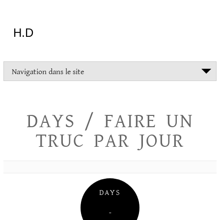
Aller
au
contenu
H.D
"Dans
Navigation dans le site
la
vie
on
devrait
DAYS / FAIRE UN
tout
essayer
TRUC PAR JOUR
sauf
l'inceste
et
la
danse
folklorique"
DAYS
Christopher
Lee
–