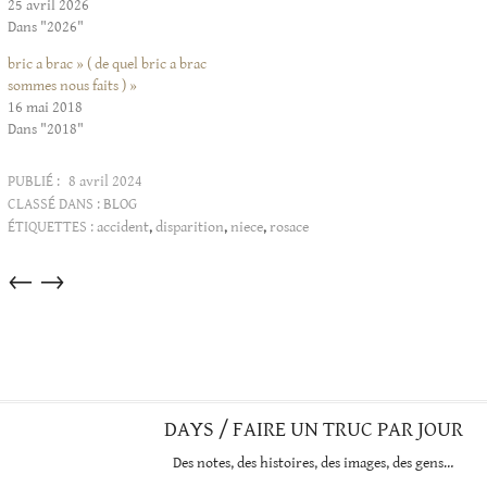
25 avril 2026
Dans "2026"
bric a brac » ( de quel bric a brac
sommes nous faits ) »
16 mai 2018
Dans "2018"
PUBLIÉ :
8 avril 2024
CLASSÉ DANS :
BLOG
ÉTIQUETTES :
accident
,
disparition
,
niece
,
rosace
Articles
←
→
dans
cette
catégorie
DAYS / FAIRE UN TRUC PAR JOUR
Des notes, des histoires, des images, des gens…