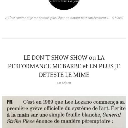
FAIRE UN TRUC PAR JOUR
« C’est comme si je me sentais plus léger en notant tout sincèrement » – S Maraï
LE DON’T SHOW SHOW ou LA
PERFORMANCE ME BARBE et EN PLUS JE
DETESTE LE MIME
par
delprat