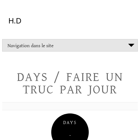
Aller
au
contenu
H.D
"Dans
Navigation dans le site
la
vie
on
devrait
DAYS / FAIRE UN
tout
essayer
TRUC PAR JOUR
sauf
l'inceste
et
la
danse
folklorique"
DAYS
Christopher
Lee
–