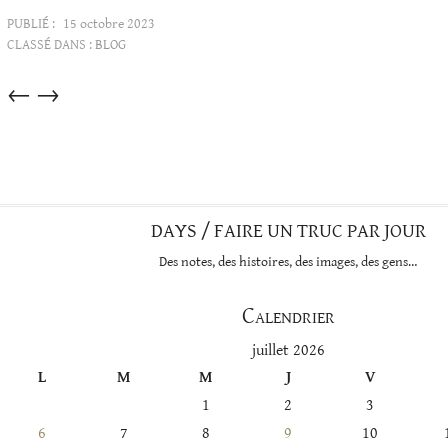
PUBLIÉ :
15 octobre 2023
CLASSÉ DANS :
BLOG
Articles
←
→
dans
cette
catégorie
DAYS / FAIRE UN TRUC PAR JOUR
Des notes, des histoires, des images, des gens…
Calendrier
juillet 2026
L
M
M
J
V
1
2
3
6
7
8
9
10