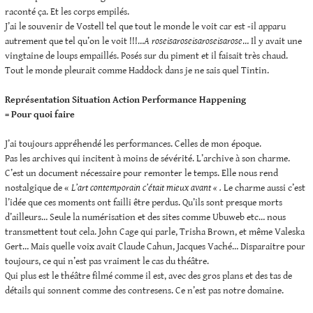
raconté ça. Et les corps empilés.
J’ai le souvenir de Vostell tel que tout le monde le voit car est -il apparu
autrement que tel qu’on le voit !!!…
A roseisaroseisaroseisarose
… Il y avait une
vingtaine de loups empaillés. Posés sur du piment et il faisait très chaud.
Tout le monde pleurait comme Haddock dans je ne sais quel Tintin.
Représentation Situation Action Performance Happening
= Pour quoi faire
J’ai toujours appréhendé les performances. Celles de mon époque.
Pas les archives qui incitent à moins de sévérité. L’archive à son charme.
C’est un document nécessaire pour remonter le temps. Elle nous rend
nostalgique de «
L’art contemporain c’était mieux avant « .
Le charme aussi c’est
l’idée que ces moments ont failli être perdus. Qu’ils sont presque morts
d’ailleurs… Seule la numérisation et des sites comme Ubuweb etc… nous
transmettent tout cela. John Cage qui parle, Trisha Brown, et même Valeska
Gert… Mais quelle voix avait Claude Cahun, Jacques Vaché… Disparaitre pour
toujours, ce qui n’est pas vraiment le cas du théâtre.
Qui plus est le théâtre filmé comme il est, avec des gros plans et des tas de
détails qui sonnent comme des contresens. Ce n’est pas notre domaine.