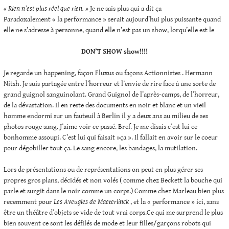
« Rien n’est plus réel que rien. »
Je ne sais plus qui a dit ça
Paradoxalement « la performance » serait aujourd’hui plus puissante quand
elle ne s’adresse à personne, quand elle n’est pas un show, lorqu’elle est le
DON’T SHOW show!!!!
Je regarde un happening, façon Fluxus ou façons Actionnistes . Hermann
Nitsh. Je suis partagée entre l’horreur et l’envie de rire face à une sorte de
grand guignol sanguinolant. Grand Guignol de l’après-camps, de l’horreur,
de la dévastation. Il en reste des documents en noir et blanc et un vieil
homme endormi sur un fauteuil à Berlin il y a deux ans au milieu de ses
photos rouge sang. J’aime voir ce passé. Bref. Je me disais c’est lui ce
bonhomme assoupi. C’est lui qui faisait »ça ». Il fallait en avoir sur le coeur
pour dégobiller tout ça. Le sang encore, les bandages, la mutilation.
Lors de présentations ou de représentations on peut en plus gérer ses
propres gros plans, décidés et non volés ( comme chez Beckett la bouche qui
parle et surgit dans le noir comme un corps.) Comme chez Marleau bien plus
recemment pour
Les Aveugles de Maeterlinck
, et la « performance » ici, sans
être un théâtre d’objets se vide de tout vrai corps.Ce qui me surprend le plus
bien souvent ce sont les défilés de mode et leur filles/garçons robots qui