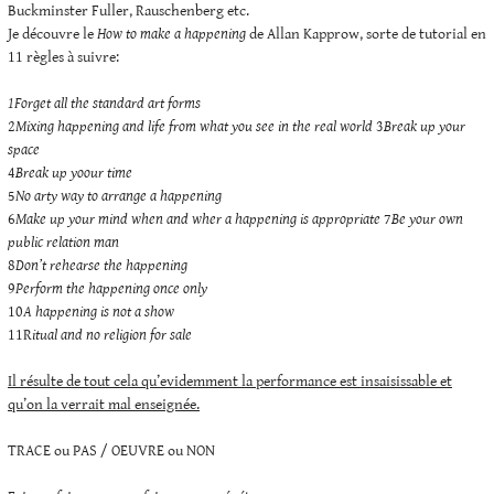
Buckminster Fuller, Rauschenberg etc.
Je découvre le
How to make a happening
de Allan Kapprow, sorte de tutorial en
11 règles à suivre:
1Forget all the standard art forms
2
Mixing happening and life from what you see in the real world
3
Break up your
space
4
Break up yoour time
5
No arty way to arrange a happening
6
Make up your mind when and wher a happening is appropriate
7
Be your own
public relation man
8
Don’t rehearse the happening
9
Perform the happening once only
10
A happening is not a show
11R
itual and no religion for sale
Il résulte de tout cela qu’evidemment la performance est insaisissable et
qu’on la verrait mal enseignée.
TRACE ou PAS / OEUVRE ou NON