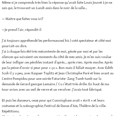
Même si je comprends très bien la réponse qu’avait faite Louis Jouvet à je ne
sais qui, le trouvant un Lundi assis dans le noir de la salle…
— Maitre que faites vous ici?
—Je prend l’air, répondit-il
J’ai toujours appréhendé les performances( bis ) coté spectateur et côté moi
pourrait-on dire.
J’ai à chaque fois été très mécontente de moi, génée par moi et par les
silences qui suivaient ces moments du côté de mes amis. Je m’en suis voulue
de leur infliger ces pénibles instant d’après… après rien. Après moche. Après
pas la peine d’avoir si peur pour « ça ». Bon mais il fallait essayer. Avec Edith
Scob il y a peu, avec Kaspaer Toplitz et Jean Christophe Paré et bien avant au
Centre Pompidou pour une soirée Futuriste- Zang Tumb tumb sur la
demande de Gerard georges Lemaire / Ca c’était très drôle. En haut de ma
tour-avion avec un oeil de verre et un revolver. J’avais tout fabriqué.
Et puis les danseurs, ceux pour qui Cunningham avait « écrit » et leurs
costumes et la scénographie; Festival de Danse d’Aix, Théâtre de la ville.
Répétitions.