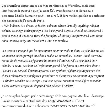
Les premières expériences des Mabou Mines avec Warrilow mais aussi
leur
Maison de poupée
( que j’ai adoré(e), avec des nains et Nora seule
personne à taille humaine peut – on dire ). Et Jerome Bel qui fait se confesser
des danseurs de l’opera de Paris.
« M.M believes in a drama of fusion, a drama where virtually anything-religion,
politics, sociology, anthropology, even biology and physics- should be considered a
proper mode of discourse from the footlights when they are partnered with camp,
mime, music,poetry and visual art. »
David Warrilow
Lee Breuer a imaginé que les spectateurs soient introduits dans un cylindre tapissé
de mousse noire, partagé en scène et salle. En contrebas, l’acteur David Warrilow
manipule de minuscules figurines humaines à l’intérieur d’un cylindre à leur
échelle. Le texte, oscillant de l’infiniment grand à l’infiniment petit, vibre dans «
l’espace » au sens où l’entendait Kant, d’un système réglant la juxtaposition des
choses relativement aux figures, grandeurs et distances et autorisant la perception.
Le théâtre est alors ce « vertigo » qui vous aspire, suscitant cette légère sensation
d’écoeurement propre au dégoût d’être né cher à Beckett.
Je ne sais plus de quoi parle cette image de la compagnie MM, là au-dessus; je
l’avais montrée aux étudiants de «
Cergy-Mètre carré
». Elle est
contemporaine du Living théâtre:
Freedom Now Freedom now!!!
On m’a