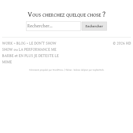
Vous cherchez quelque chose ?
Rechercher :
WORK
>
BLOG
>
LE DON’T SHOW
© 2026 HD
SHOW ou LA PERFORMANCE ME
BARBE et EN PLUS JE DETESTE LE
MIME
Fièrement propulsé par WordPress.
|
Thème : helene-delprat par
SophieWeb
.