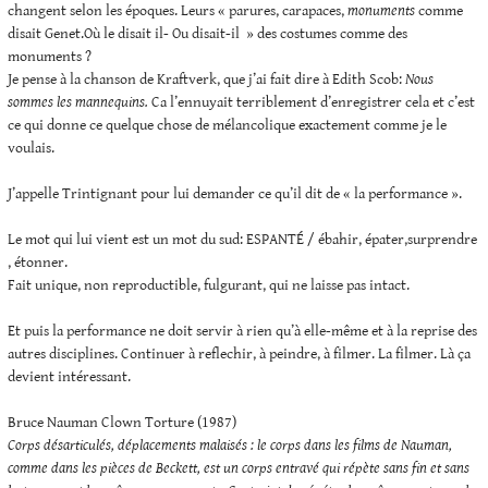
changent selon les époques. Leurs « parures, carapaces,
monuments
comme
disait Genet.Où le disait il- Ou disait-il » des costumes comme des
monuments ?
Je pense à la chanson de Kraftverk, que j’ai fait dire à Edith Scob:
Nous
sommes les mannequins.
Ca l’ennuyait terriblement d’enregistrer cela et c’est
ce qui donne ce quelque chose de mélancolique exactement comme je le
voulais.
J’appelle Trintignant pour lui demander ce qu’il dit de « la performance ».
Le mot qui lui vient est un mot du sud: ESPANTÉ / ébahir, épater,surprendre
, étonner.
Fait unique, non reproductible, fulgurant, qui ne laisse pas intact.
Et puis la performance ne doit servir à rien qu’à elle-même et à la reprise des
autres disciplines. Continuer à reflechir, à peindre, à filmer. La filmer. Là ça
devient intéressant.
Bruce Nauman Clown Torture (1987)
Corps désarticulés, déplacements malaisés : le corps dans les films de Nauman,
comme
dans les pièces de Beckett, est un corps entravé qui répète sans fin et sans