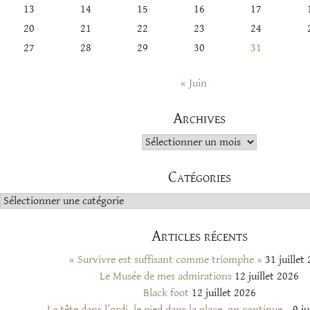
13
14
15
16
17
20
21
22
23
24
27
28
29
30
31
« Juin
Archives
Archives
Catégories
Catégories
Articles récents
« Survivre est suffisant comme triomphe »
31 juillet
Le Musée de mes admirations
12 juillet 2026
Black foot
12 juillet 2026
La tête dans l’ordi, le pied dans la glace, on continue…
9 ju