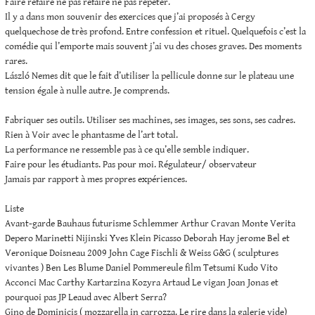
Faire refaire ne pas refaire ne pas répéter.
Il y a dans mon souvenir des exercices que j’ai proposés à Cergy
quelquechose de très profond. Entre confession et rituel. Quelquefois c’est la
comédie qui l’emporte mais souvent j’ai vu des choses graves. Des moments
rares.
László Nemes dit que le fait d’utiliser la pellicule donne sur le plateau une
tension égale à nulle autre. Je comprends.
Fabriquer ses outils. Utiliser ses machines, ses images, ses sons, ses cadres.
Rien à Voir avec le phantasme de l’art total.
La performance ne ressemble pas à ce qu’elle semble indiquer.
Faire pour les étudiants. Pas pour moi. Régulateur/ observateur
Jamais par rapport à mes propres expériences.
Liste
Avant-garde Bauhaus futurisme Schlemmer Arthur Cravan Monte Verita
Depero Marinetti Nijinski Yves Klein Picasso Deborah Hay jerome Bel et
Veronique Doisneau 2009 John Cage Fischli & Weiss G&G ( sculptures
vivantes ) Ben Les Blume Daniel Pommereule film Tetsumi Kudo Vito
Acconci Mac Carthy Kartarzina Kozyra Artaud Le vigan Joan Jonas et
pourquoi pas JP Leaud avec Albert Serra?
Gino de Dominicis ( mozzarella in carrozza. Le rire dans la galerie vide)