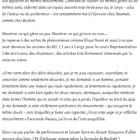
but apparent les mêmes mouvements. Contraint de répéter les mêmes gestes ou les
mêmes sons, enfermé dans un espace souvent trop étroit pour lui, le corps – celui
de l’acteur ou du performeur – est constamment mis à l’épreuve chez Nauman,
comme chez Beckett.
Montrer ce qui gêne ou pas. Montrer ce qui grince ou non…
Je repense à des sortes de phénomènes comme Klaus Nomi et aussi à ce que
sont devenus les anciens du M2. ( 3 ans à Cergy pour le cours Représentation
) des écrivains, des chanteurs , des artistes très fortement interessés par la
mise en scène.
«Il me vient alors des idées absurdes, que je ne puis repousser, cependant, ni
concevoir comme totalement absurdes. Je me demande si un homme, pensant
lentement dans une voiture qui roule rapidement, va lentement ou rapidement. Je
me demande si sont bien égales les deux vitesses, identiques, auxquelles tombent
dans la mer l’homme qui se suicide et celui qui a perdu l’équilibre au bord du quai.
Je me demande si sont réellement synchrones les mouvements – qui occupent la
même durée – avec lesquelles je fume une cigarette, j’écris cette page et je réfléchis
obscurément.»
Fernando Pessoa, Le livre de l’intranquillité.
Donc ne pas parler de performance et laisser faire en disant: Essayons d’aller
encore plus loin. ( Et d’échouer mieux selon la formule de Beckett )