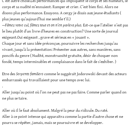
C’est autre chose.Les performances qui impliquent le corps et ses humeurs, le
corps et sa nudité m’ennuient. Ramper et crier. C’est bien fini. Alors ne
disons plus performance. Essayons. A cergy je disais aux jeune étudiants (
plus jeunes qu’aujourd’hui me semble t’il.)
—Filmez votre cul, filmez tout et on n’en parlera plus.
Est-ce que l’atelier n’est pas
le lieu plutôt d’un livre d’heures en construction? Une sorte de journal
exigeant.Oui exigeant , grave et sérieux en « jouant ».
Chaque jour et sans idée préconçue, poursuivre les recherches jusqu’au
vivant, jusqu’à la présentation: Présenter aux autres, sans manières, sans
poncifs du genre ( Nudité, monstruosité gratuite, désir de choquer non
fondé, temps interminables et complaisance dans le fait de s’exhiber. )
Etre des
Serpents familiers
comme le suggérait Jodorowski devant des acteurs
embarrassés qui travaillaient pour une temps avec lui.
.
Aller jusqu’au point où l’on ne peut pas ne pas faire. Comme parler quand on
ne plus se taire.
Aller où il le faut absolument. Malgré la peur du ridicule. Du raté.
Aller à ce point intense qui apparaitra comme la partie d’autre chose et ne
pourra se répéter, jamais, mais se poursuivre et se developper.