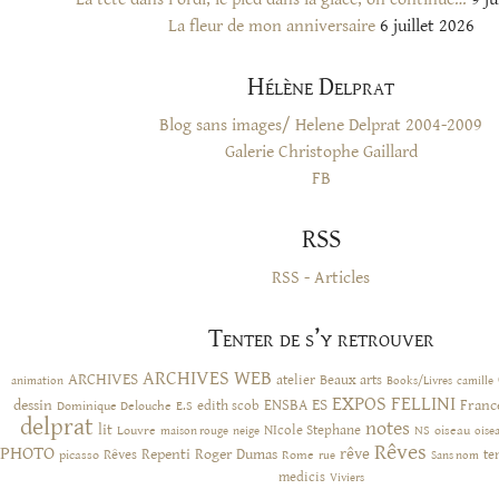
La fleur de mon anniversaire
6 juillet 2026
Hélène Delprat
Blog sans images/ Helene Delprat 2004-2009
Galerie Christophe Gaillard
FB
RSS
RSS - Articles
Tenter de s’y retrouver
ARCHIVES WEB
ARCHIVES
atelier
Beaux arts
animation
Books/Livres
camille
EXPOS
FELLINI
ES
dessin
ENSBA
Franc
Dominique Delouche
edith scob
E.S
delprat
notes
lit
NIcole Stephane
NS
Louvre
neige
oiseau
maison rouge
oise
Rêves
PHOTO
rêve
Rêves
Repenti
Roger Dumas
picasso
Rome
te
rue
Sans nom
medicis
Viviers