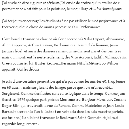
J’ai envie de dire rigueur et sérieux. J’ai envie de croire qu’un atelier de «
performance » est fait pour la peinture, le maquillage et …
les champignons.
J’ai toujours encouragé les étudiants à ne pas utiliser le mot
performance
et à
trouver quelque chose de moins paresseux. Oui. Performance.
C’est lourd à trainer ce chariot où s’ont accrochés Valie Export, Abramovic,
Allan Kapprow, Arthur Cravan, De dominicis… Pas mal de femmes, Jean-
Jacques lebel, et aussi des danseurs mais qui ne dansent pas et des peintres
mais qui montrent le geste seulement, des Vito Acconci, Judith Malina, Craig
Green couturier lui, Buster Keaton…Hermann Nitsch.Même Bob Wilson
apparait. Oui les débuts.
Je suis d’une certaine génération qui n’a pas connu les années 60, trop jeune
en 68 aussi… mais surgissent des images parce que l’on m’a raconté…
Surgissent. Comme des flashes sans suite logique dans le temps. Comme jean
Genet en 1979 quelque part près de Montmartre. Bonjour Monsieur. Comme
Roger Blin qui traversait la rue du Renard. Comme Madeleine et Jean-Louis
Barrault accrochés l’un à l’autre ( on voit cela dans les bals musette parfois,
ces fusions.) Ils allaient traverser le Boulevard Saint-Germain et je les ai
regardés longuement .