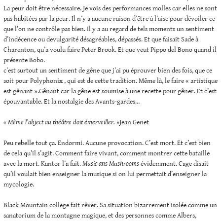
La peur doit être nécessaire. Je vois des performances molles car elles ne sont
pas habitées par la peur. Il n’y a aucune raison d’être à l’aise pour dévoiler ce
que l’on ne contrôle pas bien. Il y a au regard de tels moments un sentiment
d’indécence ou devulgarité désagréables, dépassés. Et que faisait Sade à
Charenton, qu’a voulu faire Peter Brook. Et que veut Pippo del Bono quand il
présente Bobo.
c’est surtout un sentiment de gêne que j’ai pu éprouver bien des fois, que ce
soit pour Polyphonix , qui est de cette tradition. Même là, le faire « artistique
est gênant ».Gênant car la gêne est soumise à une recette pour gêner. Et c’est
épouvantable. Et la nostalgie des Avants-gardes…
« Même l’abject au théâtre doit émerveiller. »
Jean Genet
Peu rebelle tout ça. Endormi. Aucune provocation. C’est mort. Et c’est bien
de cela qu’il s’agit. Comment faire vivant, comment montrer cette bataille
avec la mort. Kantor l’a fait.
Music ans Mushrooms
évidemment. Cage disait
qu’il voulait bien enseigner la musique si on lui permettait d’enseigner la
mycologie.
Black Mountain college fait rêver. Sa situation bizarrement isolée comme un
sanatorium de la montagne magique, et des personnes comme Albers,