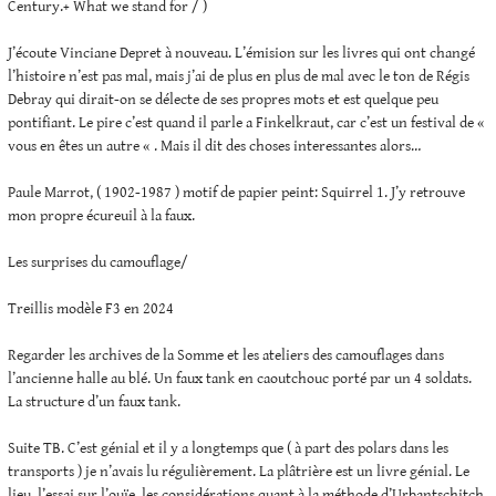
Century.+ What we stand for / )
J’écoute Vinciane Depret à nouveau. L’émision sur les livres qui ont changé
l’histoire n’est pas mal, mais j’ai de plus en plus de mal avec le ton de Régis
Debray qui dirait-on se délecte de ses propres mots et est quelque peu
pontifiant. Le pire c’est quand il parle a Finkelkraut, car c’est un festival de «
vous en êtes un autre « . Mais il dit des choses interessantes alors…
Paule Marrot, ( 1902-1987 ) motif de papier peint: Squirrel 1. J’y retrouve
mon propre écureuil à la faux.
Les surprises du camouflage/
Treillis modèle F3 en 2024
Regarder les archives de la Somme et les ateliers des camouflages dans
l’ancienne halle au blé. Un faux tank en caoutchouc porté par un 4 soldats.
La structure d’un faux tank.
Suite TB. C’est génial et il y a longtemps que ( à part des polars dans les
transports ) je n’avais lu régulièrement. La plâtrière est un livre génial. Le
lieu, l’essai sur l’ouïe, les considérations quant à la méthode d’Urbantschitch.