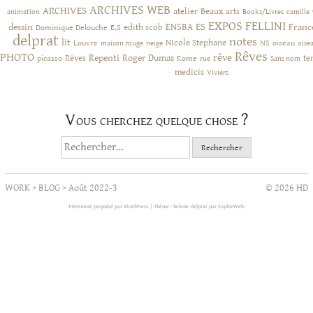
ARCHIVES WEB
ARCHIVES
atelier
Beaux arts
animation
Books/Livres
camille
EXPOS
FELLINI
ES
dessin
ENSBA
Franc
Dominique Delouche
edith scob
E.S
delprat
notes
lit
NIcole Stephane
NS
Louvre
neige
oiseau
maison rouge
oise
Rêves
PHOTO
rêve
Rêves
Repenti
Roger Dumas
picasso
Rome
te
rue
Sans nom
medicis
Viviers
Vous cherchez quelque chose ?
Rechercher :
WORK
>
BLOG
>
Août 2022-3
© 2026 HD
Fièrement propulsé par WordPress.
|
Thème : helene-delprat par
SophieWeb
.