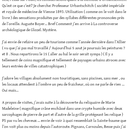
Qu’est ce que c’est? Je cherche: Professeur Urbantschitch ( société impériale
et royale de médecine de Vienne 1893. Utilisation ( comme on le voit dans le
livre ) des sensations produites par des syllabes différentes prononcées près
de l’oreille. Auguste Boyer… Bref Comment j’en arrive à La controverse
archéologique de Glozel. Mystère.
J’ai envie de refaire un peu de tourisme comme l’année dernière dans l’Allier
( vu que j’ai pas mal travaillé / Aujourd’hui 5 aout je poursuis les peintures 7
et 8 . Nous repartirons le 15 ( aller au bal le soir serait sympa ) ( Il y a
tellement de coins magnifique et tellement de paysages urbains atroces avec
leurs entrées de villes catastrophiques )
J’adore les villages absolument non touristiques, sans piscines, sans mer , ou
les locaux attendent à l’ombre un peu de fraicheur, où on ne parle de rien …
Oui mais…
A propos de visites, j’avais suite à la découverte du reliquaire de Marie
Madeleine ( magnifique crâne enchâssé dans une crypte humide avec deux
sarcophages de pierre de part et d’autre de la grille protégeant les relique )
PS pas vu les cheveux … envie de voir à quoi ressemblait la Sainte-baume que
l’on voit plus ou moins depuis l’autoroute. Pignans, Carnoules, Besse puis j’ai