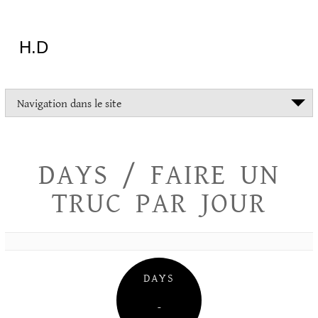
Aller
au
contenu
H.D
"Dans
Navigation dans le site
la
vie
on
devrait
DAYS / FAIRE UN
tout
essayer
TRUC PAR JOUR
sauf
l'inceste
et
la
danse
folklorique"
DAYS
Christopher
Lee
–