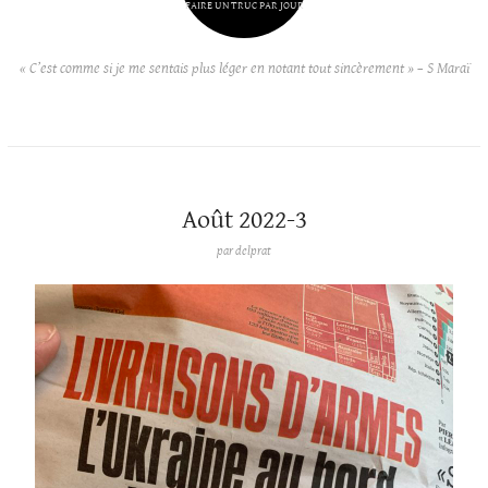
FAIRE UN TRUC PAR JOUR
« C’est comme si je me sentais plus léger en notant tout sincèrement » – S Maraï
Août 2022-3
par
delprat