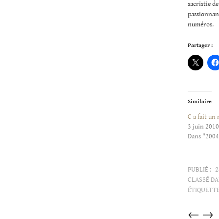
sacristie d
passionnant
numéros.
Partager :
Similaire
C a fait un
3 juin 2010
Dans "200
PUBLIÉ :
2
CLASSÉ DA
ÉTIQUETTE
Articles
←
→