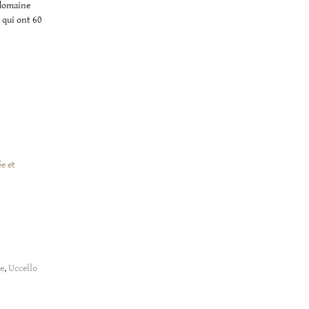
 domaine
qui ont 60
ée et
e
,
Uccello