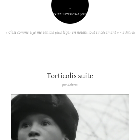
–
FAIRE UN TRUC PAR JOUR
« C’est comme si je me sentais plus léger en notant tout sincèrement » – S Maraï
Torticolis suite
par
delprat