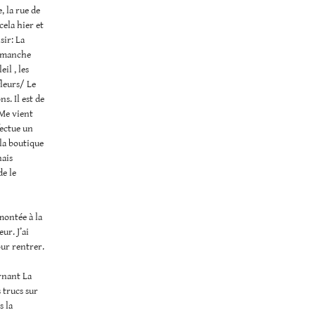
, la rue de
cela hier et
sir: La
dimanche
il , les
fleurs/ Le
s. Il est de
 Me vient
fectue un
 la boutique
nais
de le
montée à la
ur. J’ai
our rentrer.
rnant La
 trucs sur
s la