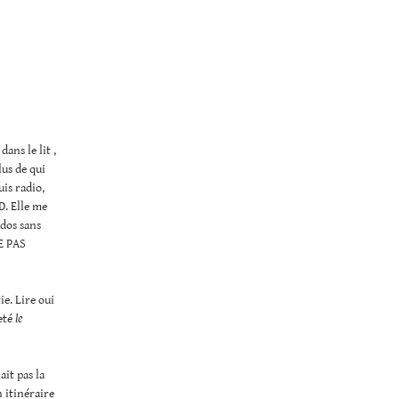
ans le lit ,
lus de qui
uis radio,
 D. Elle me
ados sans
GE PAS
e. Lire oui
heté
le
it pas la
n itinéraire