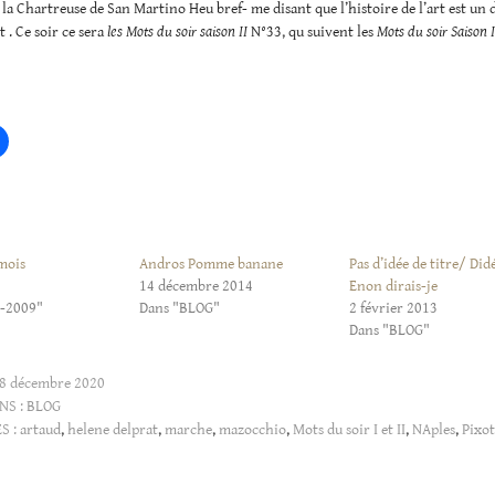
e la Chartreuse de San Martino Heu bref- me disant que l’histoire de l’art est un
 . Ce soir ce sera
les Mots du soir saison II
N°33, qu suivent les
Mots du soir Saison I
 mois
Andros Pomme banane
Pas d’idée de titre/ Did
14 décembre 2014
Enon dirais-je
4-2009"
Dans "BLOG"
2 février 2013
Dans "BLOG"
8 décembre 2020
NS :
BLOG
S :
artaud
,
helene delprat
,
marche
,
mazocchio
,
Mots du soir I et II
,
NAples
,
Pixot