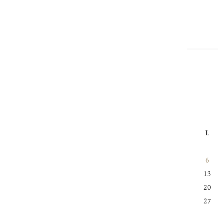
dans
cette
catégorie
L
6
13
20
27