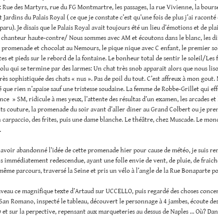
: Rue des Martyrs, rue du FG Montmartre, les passages, la rue Vivienne, la bourse
 Jardins du Palais Royal ( ce que je constate c’est qu’une fois de plus j’ai raconté 
paru). Je disais que le Palais Royal avait toujours été un lieu d’émotions et de plai
n chanteur haute-contre/ Nous sommes avec AM et écoutons dans le blanc, les 
 promenade et chocolat au Nemours, le pique nique avec C enfant, le premier sole
tes et pieds sur le rebord de la fontaine. Le bonheur total de sentir le soleil/Les 
solu qui se termine par des larmes: Un chat très snob apparait alors que nous lison
très sophistiquée des chats « nus ». Pas de poil du tout. C’est affreux à mon gout.
é que rien n’apaise sauf une tristesse soudaine. La femme de Robbe-Grillet qui ef
ce » SM, ridicule à mes yeux, l’attente des résultas d’un examen, les arcades et
s couture, la promenade du soir avant d’aller diner au Grand Colbert ou je pre
 carpaccio, des frites, puis une dame blanche. Le théâtre, chez Muscade. Le mon
…
avoir abandonné l’idée de cette promenade hier pour cause de météo, je suis re
s immédiatement redescendue, ayant une folle envie de vent, de pluie, de fraiche
 même parcours, traversé la Seine et pris un vélo à l’angle de la Rue Bonaparte p
ouveau ce magnifique texte d’Artaud sur UCCELLO, puis regardé des choses conce
 San Romano, inspecté le tableau, découvert le personnage à 4 jambes, écoute des
o
et sur la perpective, repensant aux marqueteries au dessus de Naples … Où? Dan