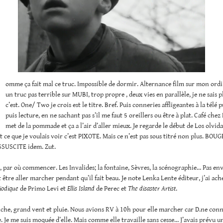
omme ça fait mal ce truc. Impossible de dormir. Alternance film sur mon ordi d
un truc pas terrible sur MUBI, trop propre , deux vies en parallèle, je ne sais p
c’est. One/ Two je crois est le titre. Bref. Puis conneries affligeantes à la télé p
puis lecture, en ne sachant pas s’il me faut 5 oreillers ou être à plat. Café chez
met de la pommade et ça a l’air d’aller mieux. Je regarde le début de Los olvid
et ce que je voulais voir c’est PIXOTE. Mais ce n’est pas sous titré non plus. BOU
SUSCITE idem. Zut.
 par où commencer. Les Invalides; la fontaine, Sèvres, la scénographie… Pas envi
t être aller marcher pendant qu’il fait beau. Je note Lenka Lente éditeur, j’ai ac
iodique
de Primo Levi et
Ellis Island
de Perec et
The disaster Artist
.
he, grand vent et pluie. Nous avions RV à 10h pour elle marcher car D.ne conna
. Je me suis moquée d’elle. Mais comme elle travaille sans cesse… J’avais prévu u