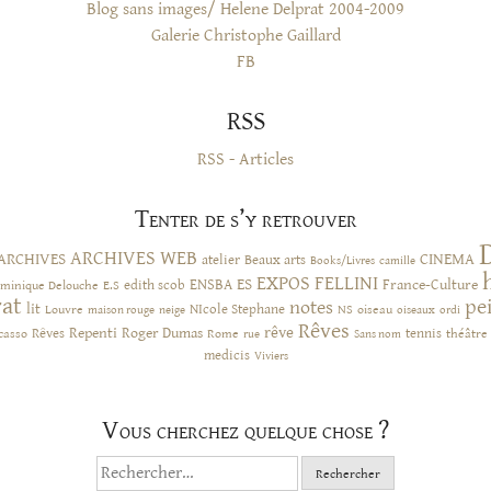
Blog sans images/ Helene Delprat 2004-2009
Galerie Christophe Gaillard
FB
RSS
RSS - Articles
Tenter de s’y retrouver
ARCHIVES WEB
ARCHIVES
CINEMA
atelier
Beaux arts
Books/Livres
camille
EXPOS
FELLINI
ES
ENSBA
France-Culture
minique Delouche
edith scob
E.S
rat
pe
notes
lit
NIcole Stephane
NS
Louvre
neige
oiseau
maison rouge
oiseaux
ordi
Rêves
rêve
Rêves
Repenti
Roger Dumas
casso
Rome
tennis
rue
Sans nom
théâtre
medicis
Viviers
Vous cherchez quelque chose ?
Rechercher :