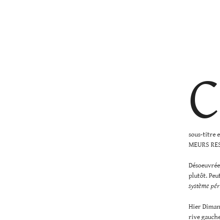
C
sous-titre 
MEURS RES
Désoeuvrée,
plutôt. Peu
système pér
Hier Dimanc
rive gauche