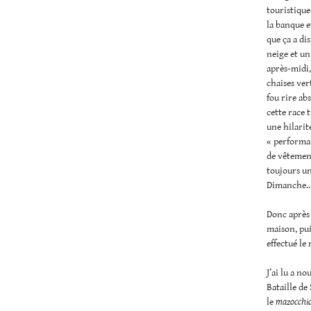
touristique
la banque et
que ça a dis
neige et u
après-midi,
chaises ver
fou rire ab
cette race 
une hilarit
« performan
de vêtement
toujours un
Dimanche
Donc après 
maison, pui
effectué le
J’ai lu a n
Bataille de
le
mazocchi