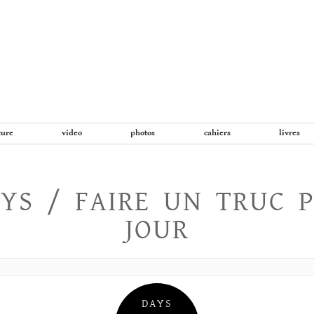
Aller
au
contenu
ture
video
photos
cahiers
livres
YS / FAIRE UN TRUC 
JOUR
DAYS