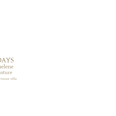
DAYS
helene
inture
villa
Venise