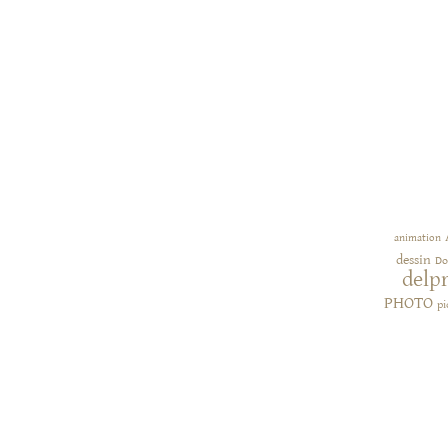
animation
dessin
Do
delp
PHOTO
pi