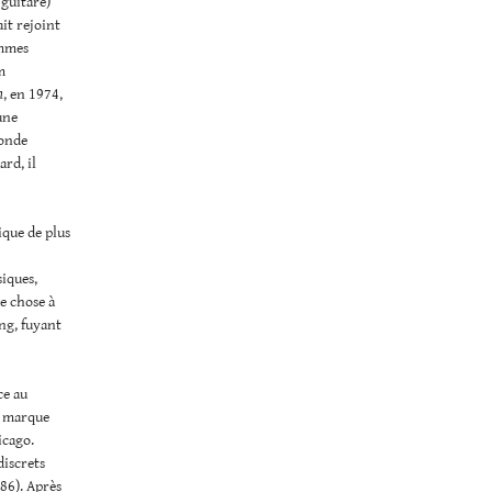
 guitare)
ait rejoint
ommes
m
n
, en 1974,
une
monde
rd, il
ique de plus
siques,
e chose à
ang, fuyant
ce au
ne marque
icago.
discrets
86). Après