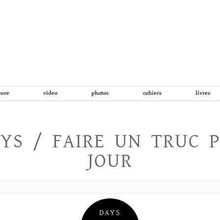
Aller
au
contenu
ture
video
photos
cahiers
livres
YS / FAIRE UN TRUC 
JOUR
DAYS