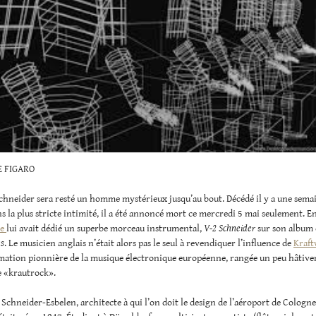
E FIGARO
chneider sera resté un homme mystérieux jusqu’au bout. Décédé il y a une sema
s la plus stricte intimité, il a été annoncé mort ce mercredi 5 mai seulement. E
ie
lui avait dédié un superbe morceau instrumental,
V-2 Schneider
sur son album 
s
. Le musicien anglais n’était alors pas le seul à revendiquer l’influence de
Kraft
rmation pionnière de la musique électronique européenne, rangée un peu hâtiv
e «krautrock».
l Schneider-Esbelen, architecte à qui l’on doit le design de l’aéroport de Cologne