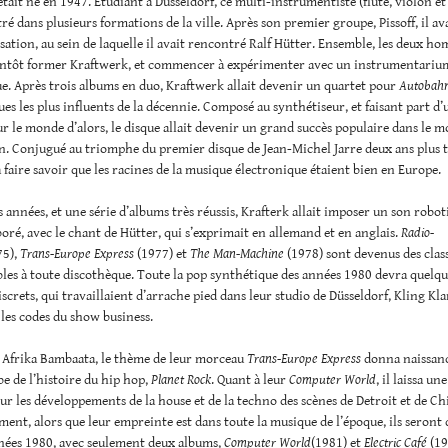
tait né en 1947. Étudiant à Düsseldorf, ce multi-instrumentiste (flûte, violon et
stré dans plusieurs formations de la ville. Après son premier groupe, Pissoff, il av
ation, au sein de laquelle il avait rencontré Ralf Hütter. Ensemble, les deux h
ientôt former Kraftwerk, et commencer à expérimenter avec un instrumentariu
e. Après trois albums en duo, Kraftwerk allait devenir un quartet pour
Autobah
ues les plus influents de la décennie. Composé au synthétiseur, et faisant part d’
ur le monde d’alors, le disque allait devenir un grand succès populaire dans le 
. Conjugué au triomphe du premier disque de Jean-Michel Jarre deux ans plus ta
 faire savoir que les racines de la musique électronique étaient bien en Europe.
 années, et une série d’albums très réussis, Krafterk allait imposer un son robot
boré, avec le chant de Hütter, qui s’exprimait en allemand et en anglais.
Radio-
75),
Trans-Europe Express
(1977) et
The Man-Machine
(1978) sont devenus des clas
les à toute discothèque. Toute la pop synthétique des années 1980 devra quelqu
iscrets, qui travaillaient d’arrache pied dans leur studio de Düsseldorf, Kling Kl
t les codes du show business.
 Afrika Bambaata, le thème de leur morceau
Trans-Europe Express
donna naissan
e de l’histoire du hip hop,
Planet Rock
. Quant à leur
Computer World
, il laissa u
sur les développements de la house et de la techno des scènes de Detroit et de Ch
ent, alors que leur empreinte est dans toute la musique de l’époque, ils seront 
nnées 1980, avec seulement deux albums,
Computer World
(1981) et
Electric Café
(19