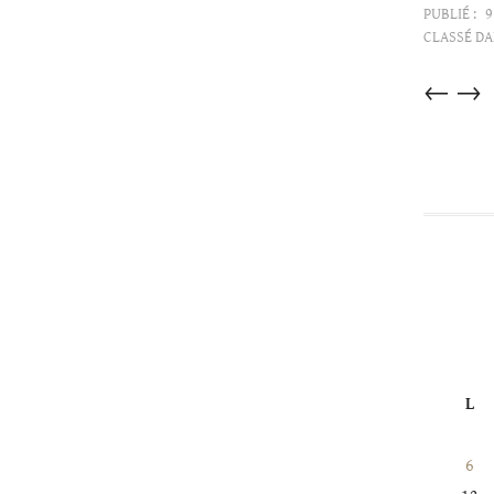
PUBLIÉ :
9
CLASSÉ DA
Articles
←
→
dans
cette
catégorie
L
6