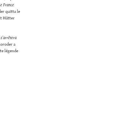
e France
er quitta le
nt Hütter
s’arrêtera
Moroder a
tte légende