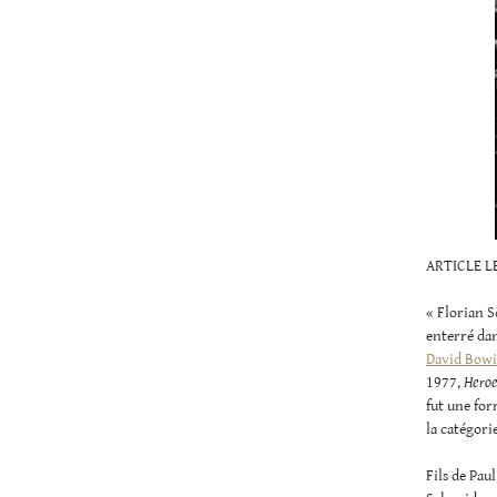
ARTICLE L
« Florian S
enterré dan
David Bow
1977,
Heroe
fut une fo
la catégori
Fils de Pau