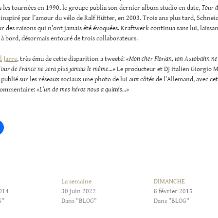
s les tournées en 1990, le groupe publia son dernier album studio en date,
Tour d
, inspiré par l’amour du vélo de Ralf Hütter, en 2003. Trois ans plus tard, Schneid
r des raisons qui n’ont jamais été évoquées. Kraftwerk continua sans lui, laissa
 à bord, désormais entouré de trois collaborateurs.
l Jarre
, très ému de cette disparition a tweeté:
«Mon cher Florian, ton Autobahn ne 
Tour de France ne sera plus jamais le même…»
Le producteur et DJ italien Giorgio 
 publié sur les réseaux sociaux une photo de lui aux côtés de l’Allemand, avec ce
commentaire:
«L’un de mes héros nous a quittés…»
La semaine
DIMANCHE
2014
30 juin 2022
8 février 2015
G"
Dans "BLOG"
Dans "BLOG"