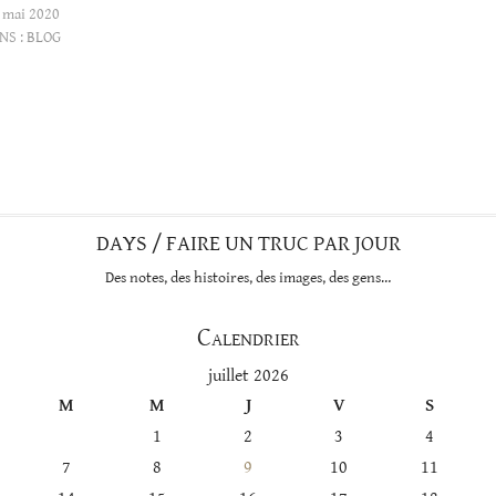
 mai 2020
NS :
BLOG
DAYS / FAIRE UN TRUC PAR JOUR
Des notes, des histoires, des images, des gens…
Calendrier
juillet 2026
M
M
J
V
S
1
2
3
4
7
8
9
10
11