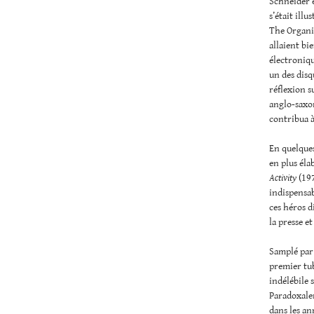
Schneider é
s’était illu
The Organis
allaient b
électroniqu
un des disq
réflexion s
anglo-saxon
contribua à
En quelques
en plus éla
Activity
(19
indispensab
ces héros d
la presse e
Samplé par
premier tub
indélébile 
Paradoxalem
dans les a