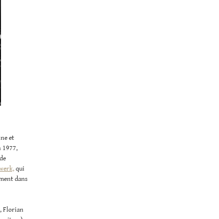
ine et
n 1977,
de
werk,
qui
ement dans
, Florian