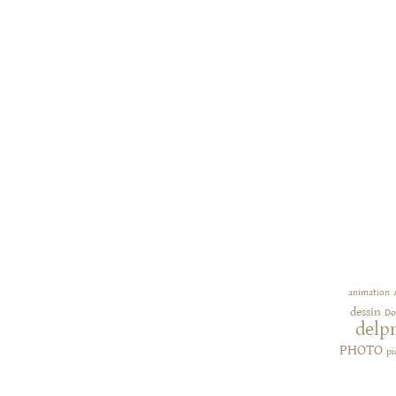
animation
dessin
Do
delp
PHOTO
pi