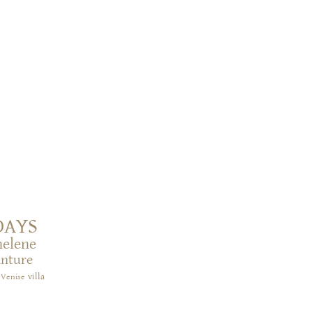
DAYS
helene
inture
villa
Venise