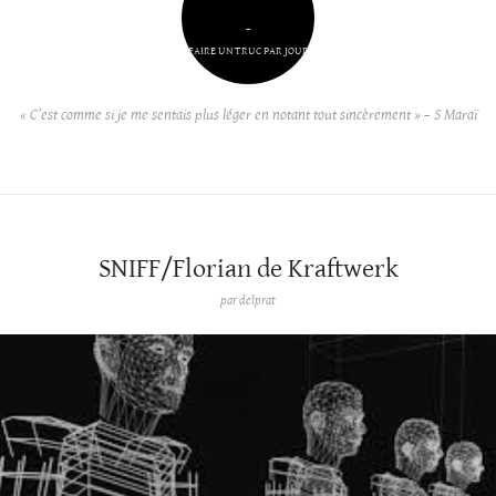
–
FAIRE UN TRUC PAR JOUR
« C’est comme si je me sentais plus léger en notant tout sincèrement » – S Maraï
SNIFF/Florian de Kraftwerk
par
delprat