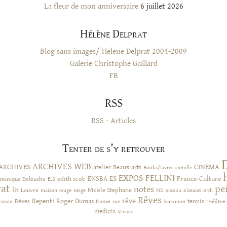
La fleur de mon anniversaire
6 juillet 2026
Hélène Delprat
Blog sans images/ Helene Delprat 2004-2009
Galerie Christophe Gaillard
FB
RSS
RSS - Articles
Tenter de s’y retrouver
ARCHIVES WEB
ARCHIVES
CINEMA
atelier
Beaux arts
Books/Livres
camille
EXPOS
FELLINI
ES
ENSBA
France-Culture
minique Delouche
edith scob
E.S
rat
pe
notes
lit
NIcole Stephane
NS
Louvre
neige
oiseau
maison rouge
oiseaux
ordi
Rêves
rêve
Rêves
Repenti
Roger Dumas
casso
Rome
tennis
rue
Sans nom
théâtre
medicis
Viviers