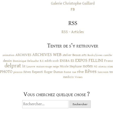
Galerie Christophe Gaillard
FB
RSS
RSS - Articles
Tenter de s’y retrouver
ARCHIVES WEB
ARCHIVES
atelier
Beaux arts
animation
Books/Livres
camille
EXPOS
FELLINI
ES
dessin
ENSBA
Franc
Dominique Delouche
edith scob
E.S
delprat
notes
lit
NIcole Stephane
NS
Louvre
neige
oiseau
maison rouge
oise
Rêves
PHOTO
rêve
Rêves
Repenti
Roger Dumas
picasso
Rome
te
rue
Sans nom
medicis
Viviers
Vous cherchez quelque chose ?
Rechercher :