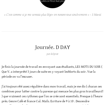
FAIRE UN TRUC PAR JOUR
« C’est comme si je me sentais plus léger en notant tout sincèrement » – S Maraï
Journée. D DAY
par
delprat
Je finis la journée de travail en envoyant aux étudiants, LES MOTS DU SOIR (
Que V. a interprété 3 jours de suite en y voyant lesMorts du soir. Vue la
période on va l’excuser.
J’ai toujours été assez régulière dans mon travail, mais je me dis ( chacun ses
combines pour lutter contre la paresse qui menace les plus gros travailleurs!!
) que vraiment ces rythmes que l’on se crée sont essentiels. Presque à l’heure
près. Genre Café et france Cul. Mails. Ecriture de 9 à 10 . Descendre