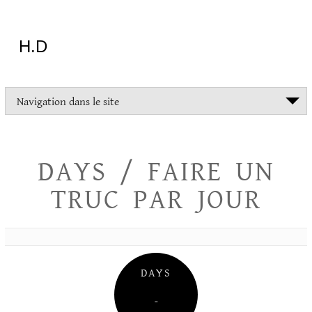
Aller
au
contenu
H.D
"Dans
Navigation dans le site
la
vie
on
devrait
DAYS / FAIRE UN
tout
essayer
TRUC PAR JOUR
sauf
l'inceste
et
la
danse
folklorique"
DAYS
Christopher
Lee
–