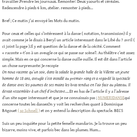
travailler.Prendre les journaux. Remonter: Deux yaourts et céréales.
Redescendre à pieds 6 km, atelier. remonter à pieds…
Bref ; Ce matin j’ai envoyé les Mots du matin.
Pour ceux et celles qui s’intéressent à la danse ( notation, transmission) il y
avait comme je le disais à Beryl un article interessant dans le Libé du 7 avril (
ci joint la page ).Il y est question de la danse et de la cécité. Comment
« raconte »-t’on à un aveugle ce qui se passe sur scène?. Au théâtre c’est assez
simple. Mais en ce qui concerne la danse ouille ouille. Il est dit dans l’article
un chose surprenante: Je recopie
On nous raconte qu’un soir, dans la salade la grande halle de la Villette un jeune
homme de 18 ans, aveugle s’est installé au premier rang et a regardé la spectacle
de danse avec les paumes de ses mains les bras tendus en l’air face au plateau. Il
devait ressembler à un chef d’orchestre…..
Et en bas de l’article il y a l’adresse
d’un site super interessant et que je ne connaissais pas ;
NUMERIDANSE
qui
concerne toutes les dansesOn y voit les recherches quant à Dominique
BAgouet
( so Schnell )
et on y entend la description du spectacle. BECS
Suis un peu inquiète pour la petite femelle mandarin. Je la trouve un peu
bizarre, moins vive, et parfois bec dans les plumes. Hum…