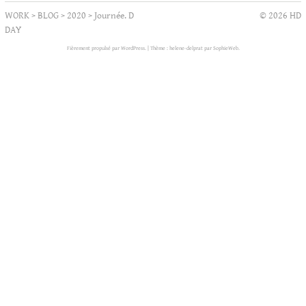
WORK
>
BLOG
>
2020
>
Journée. D
© 2026 HD
DAY
Fièrement propulsé par WordPress.
|
Thème : helene-delprat par
SophieWeb
.