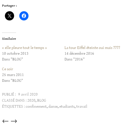
Partager :
Similaire
« elle pleure tout le temps »
La tour Eiffel éteinte oui mais ????
10 octobre 2013
14 décembre 2016
Dans "BLOG"
Dans "2016"
Ce soir
25 mars 2011
Dans "BLOG"
PUBLIÉ :
9 avril 2020
CLASSÉ DANS :
2020
,
BLOG
ÉTIQUETTES :
confinement
,
danse
,
etudiants
,
travail
Articles
←
→
dans