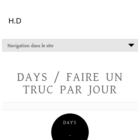
Aller
au
contenu
H.D
"Dans
Navigation dans le site
la
vie
on
devrait
DAYS / FAIRE UN
tout
essayer
TRUC PAR JOUR
sauf
l'inceste
et
la
danse
folklorique"
DAYS
Christopher
Lee
–