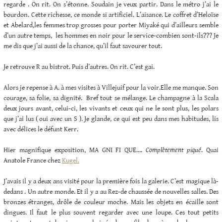
regarde . On rit. On s’étonne. Soudain je veux partir. Dans le métro j’ai le
bourdon. Cette richesse, ce monde si artificiel. L’aisance. Le coffret d’Heloïse
et Abelard,les femmes trop grosses pour porter Miyaké qui d’ailleurs semble
d’un autre temps, les hommes en noir pour le service-combien sont-ils??? Je
me dis que j’ai aussi de la chance, qu’il faut savourer tout.
Je retrouve R au bistrot. Puis d’autres. On rit. C’est gai.
Alors je repense à A. à mes visites à Villejuif pour la voir.Elle me manque. Son
courage, sa folie, sa dignité. Bref tout se mélange. Le champagne à la Scala
deux jours avant, celui-ci, les vivants et ceux qui ne le sont plus, les polars
que j’ai lus ( oui avec un S ). Je glande, ce qui est peu dans mes habitudes, lis
avec délices le défunt Kerr.
Hier magnifique exposition, MA GNI FI QUE….
Complètement piqué
. Quai
Anatole France chez
Kugel.
J’avais il y a deux ans visité pour la première fois la galerie. C’est magique là-
dedans . Un autre monde. Et il y a au Rez-de chaussée de nouvelles salles. Des
bronzes étranges, drôle de couleur moche. Mais les objets en écaille sont
dingues. Il faut le plus souvent regarder avec une loupe. Ces tout petits