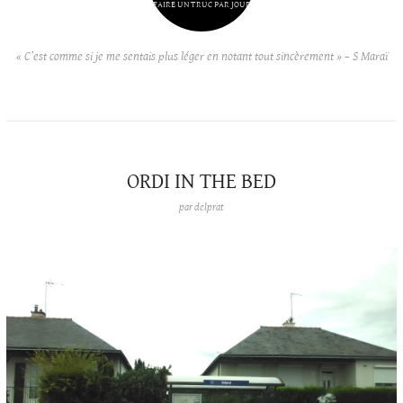
FAIRE UN TRUC PAR JOUR
« C’est comme si je me sentais plus léger en notant tout sincèrement » – S Maraï
ORDI IN THE BED
par
delprat