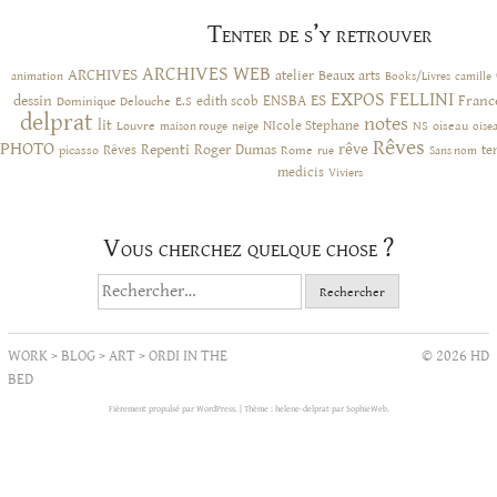
Tenter de s’y retrouver
ARCHIVES WEB
ARCHIVES
atelier
Beaux arts
animation
Books/Livres
camille
EXPOS
FELLINI
ES
dessin
ENSBA
Franc
Dominique Delouche
edith scob
E.S
delprat
notes
lit
NIcole Stephane
NS
Louvre
neige
oiseau
maison rouge
oise
Rêves
PHOTO
rêve
Rêves
Repenti
Roger Dumas
picasso
Rome
te
rue
Sans nom
medicis
Viviers
Vous cherchez quelque chose ?
Rechercher :
WORK
>
BLOG
>
ART
>
ORDI IN THE
© 2026 HD
BED
Fièrement propulsé par WordPress.
|
Thème : helene-delprat par
SophieWeb
.