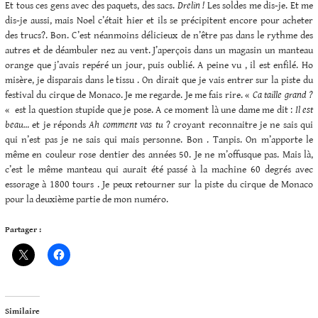
Et tous ces gens avec des paquets, des sacs.
Drelin !
Les soldes me dis-je. Et me
dis-je aussi, mais Noel c’était hier et ils se précipitent encore pour acheter
des trucs?. Bon. C’est néanmoins délicieux de n’être pas dans le rythme des
autres et de déambuler nez au vent. J’aperçois dans un magasin un manteau
orange que j’avais repéré un jour, puis oublié. A peine vu , il est enfilé. Ho
misère, je disparais dans le tissu . On dirait que je vais entrer sur la piste du
festival du cirque de Monaco. Je me regarde. Je me fais rire. «
Ca taille grand ?
« est la question stupide que je pose. A ce moment là une dame me dit :
Il est
beau…
et je réponds
Ah comment vas tu
? croyant reconnaitre je ne sais qui
qui n’est pas je ne sais qui mais personne. Bon . Tanpis. On m’apporte le
même en couleur rose dentier des années 50. Je ne m’offusque pas. Mais là,
c’est le même manteau qui aurait été passé à la machine 60 degrés avec
essorage à 1800 tours . Je peux retourner sur la piste du cirque de Monaco
pour la deuxième partie de mon numéro.
Partager :
Similaire