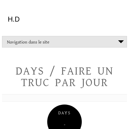
Aller
au
contenu
H.D
"Dans
Navigation dans le site
la
vie
on
devrait
DAYS / FAIRE UN
tout
essayer
TRUC PAR JOUR
sauf
l'inceste
et
la
danse
folklorique"
DAYS
Christopher
Lee
–