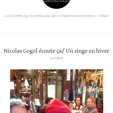
FAIRE UN TRUC PAR JOUR
« C’est comme si je me sentais plus léger en notant tout sincèrement » – S Maraï
Nicolas Gogol écoute ça/ Un singe en hiver
par
delprat