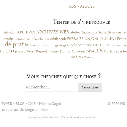
RSS - Articles
Tenter de s’y retrouver
ARCHIVES WEB
ARCHIVES
atelier
Beaux arts
animation
Books/Livres
camille
EXPOS
FELLINI
ES
dessin
ENSBA
Franc
Dominique Delouche
edith scob
E.S
delprat
notes
lit
NIcole Stephane
NS
Louvre
neige
oiseau
maison rouge
oise
Rêves
PHOTO
rêve
Rêves
Repenti
Roger Dumas
picasso
Rome
te
rue
Sans nom
medicis
Viviers
Vous cherchez quelque chose ?
Rechercher :
WORK
>
BLOG
>
2018
>
Nicolas Gogol
© 2026 HD
écoute ça/ Un singe en hiver
Fièrement propulsé par WordPress.
|
Thème : helene-delprat par
SophieWeb
.