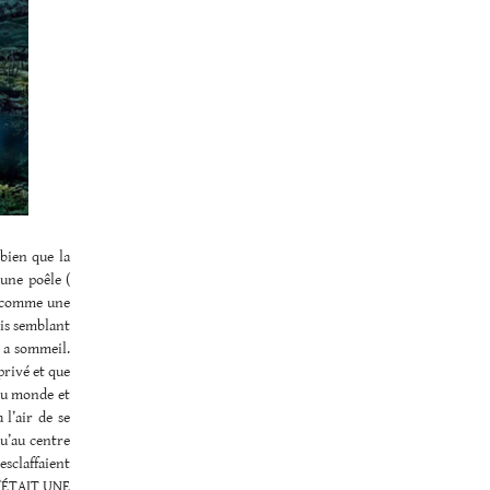
bien que la
une poêle (
nt comme une
ais semblant
l a sommeil.
privé et que
 du monde et
 l’air de se
qu’au centre
esclaffaient
 C’ÉTAIT UNE