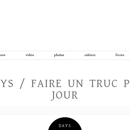
Aller
au
contenu
ture
video
photos
cahiers
livres
YS / FAIRE UN TRUC 
JOUR
DAYS