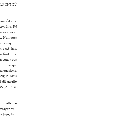
ILS ONT DÛ
.
suis dit que
’oxygène:
Toi
baisser mon
. D’ailleurs
uté essayent
c’est fait,
ui font leur
’à eux, vous
e en bas qui
pharmaciens.
atigue. Mais
 dit qu’elle
e. Je lui ai
ois, elle me
ssayer et il
 jupe, faut