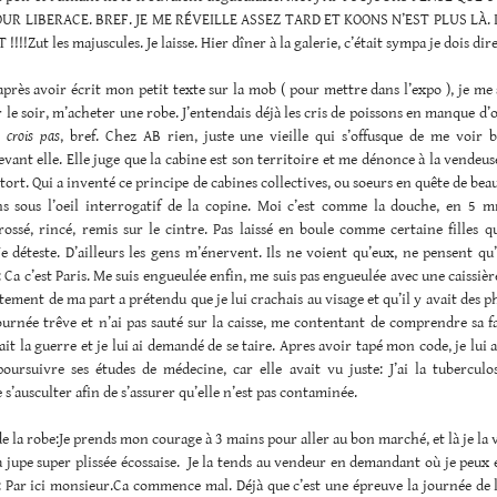
UR LIBERACE. BREF. JE ME RÉVEILLE ASSEZ TARD ET KOONS N’EST PLUS LÀ. 
!!!Zut les majuscules. Je laisse. Hier dîner à la galerie, c’était sympa je dois dire
près avoir écrit mon petit texte sur la mob ( pour mettre dans l’expo ), je me 
ur le soir, m’acheter une robe. J’entendais déjà les cris de poissons en manque d
e crois pas
, bref. Chez AB rien, juste une vieille qui s’offusque de me voir 
vant elle. Elle juge que la cabine est son territoire et me dénonce à la vendeuse
s tort. Qui a inventé ce principe de cabines collectives, ou soeurs en quête de bea
s sous l’oeil interrogatif de la copine. Moi c’est comme la douche, en 5 mn 
ossé, rincé, remis sur le cintre. Pas laissé en boule comme certaine filles q
Je déteste. D’ailleurs les gens m’énervent. Ils ne voient qu’eux, ne pensent qu
 Ca c’est Paris. Me suis engueulée enfin, me suis pas engueulée avec une caissièr
tement de ma part a prétendu que je lui crachais au visage et qu’il y avait des 
journée trêve et n’ai pas sauté sur la caisse, me contentant de comprendre sa f
ait la guerre et je lui ai demandé de se taire. Apres avoir tapé mon code, je lui ai
oursuivre ses études de médecine, car elle avait vu juste: J’ai la tuberculos
e s’ausculter afin de s’assurer qu’elle n’est pas contaminée.
de la robe:Je prends mon courage à 3 mains pour aller au bon marché, et là je la v
la jupe super plissée écossaise. Je la tends au vendeur en demandant où je peux e
Par ici monsieur.Ca commence mal. Déjà que c’est une épreuve la journée de la