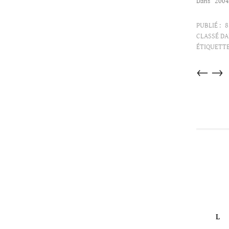
Dans "200
PUBLIÉ :
8
CLASSÉ DA
ÉTIQUETTE
Articles
←
→
dans
cette
catégorie
L