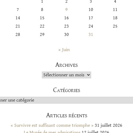
1
2
3
4
7
8
9
10
11
14
15
16
17
18
21
22
23
24
25
28
29
30
31
« Juin
Archives
Archives
Catégories
s
Articles récents
« Survivre est suffisant comme triomphe »
31 juillet 2026
Le Musée de mes admirations
12 juillet 2026