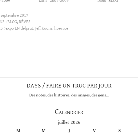
4-2009"
Dans "2004-2009"
Dans "BLOG"
 septembre 2017
NS :
BLOG
,
RÊVES
S :
expo LN delprat
,
Jeff Koons
,
liberace
DAYS / FAIRE UN TRUC PAR JOUR
Des notes, des histoires, des images, des gens…
Calendrier
juillet 2026
M
M
J
V
S