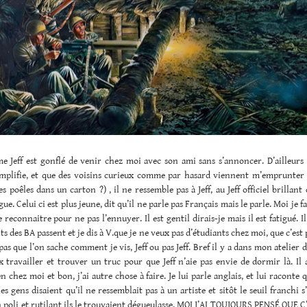
 Jeff est gonflé de venir chez moi avec son ami sans s’annoncer. D’ailleurs 
mplifie, et que des voisins curieux comme par hasard viennent m’emprunter 
s poêles dans un carton ?) , il ne ressemble pas à Jeff, au Jeff officiel brilla
ue. Celui ci est plus jeune, dit qu’il ne parle pas Français mais le parle. Moi je f
e reconnaitre pour ne pas l’ennuyer. Il est gentil dirais-je mais il est fatigué. I
ts des BA passent et je dis à V.que je ne veux pas d’étudiants chez moi, que c’est 
pas que l’on sache comment je vis, Jeff ou pas Jeff. Bref il y a dans mon atelier
 travailler et trouver un truc pour que Jeff n’aie pas envie de dormir là. Il a
n chez moi et bon, j’ai autre chose à faire. Je lui parle anglais, et lui raconte 
s gens disaient qu’il ne ressemblait pas à un artiste et sitôt le seuil franchi s’
n poli et rutilant ils le trouvaient dégueulasse. MOI J’AI TOUJOURS PENSÉ QUE