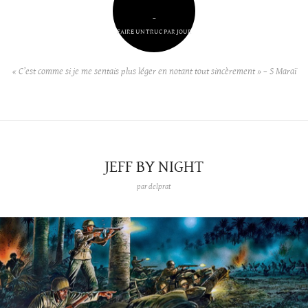
–
FAIRE UN TRUC PAR JOUR
« C’est comme si je me sentais plus léger en notant tout sincèrement » – S Maraï
JEFF BY NIGHT
par
delprat