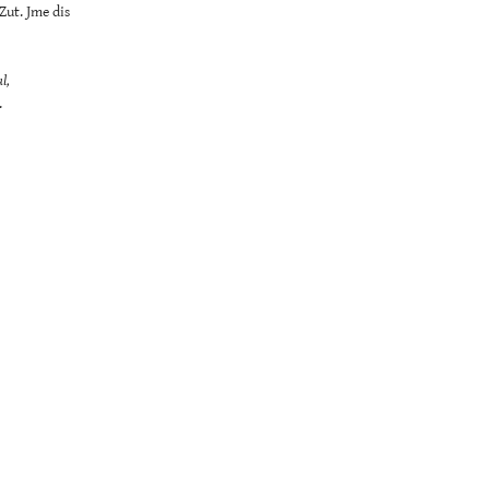
Zut. Jme dis
l,
.