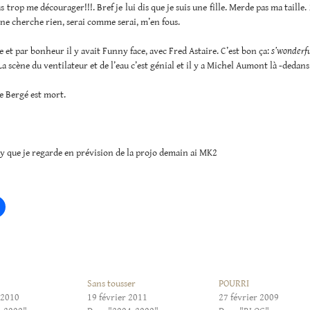
 trop me décourager!!!. Bref je lui dis que je suis une fille. Merde pas ma taille. 
e ne cherche rien, serai comme serai, m’en fous.
e et par bonheur il y avait Funny face, avec Fred Astaire. C’est bon ça:
s’wonderfu
 La scène du ventilateur et de l’eau c’est génial et il y a Michel Aumont là -dedans
e Bergé est mort.
y que je regarde en prévision de la projo demain ai MK2
Sans tousser
POURRI
 2010
19 février 2011
27 février 2009