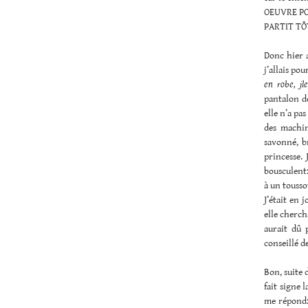
OEUVRE PO
PARTIT TÔT !
Donc hier a
j’allais po
en robe, jl
pantalon de
elle n’a pa
des machin
savonné, br
princesse. 
bousculent:
à un tousso
J’était en 
elle cherch
aurait dû p
conseillé d
Bon, suite 
fait signe 
me répond: 