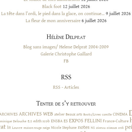
Black foot
12 juillet 2026
La tête dans l’ordi, le pied dans la glace, on continue…
9 juillet 2026
La fleur de mon anniversaire
6 juillet 2026
Hélène Delprat
Blog sans images/ Helene Delprat 2004-2009
Galerie Christophe Gaillard
FB
RSS
RSS - Articles
Tenter de s’y retrouver
ARCHIVES WEB
ARCHIVES
CINEMA
atelier
Beaux arts
Books/Livres
camille
EXPOS
FELLINI
ES
ENSBA
France-Culture
minique Delouche
edith scob
E.S
rat
pe
notes
lit
NIcole Stephane
NS
Louvre
neige
oiseau
maison rouge
oiseaux
ordi