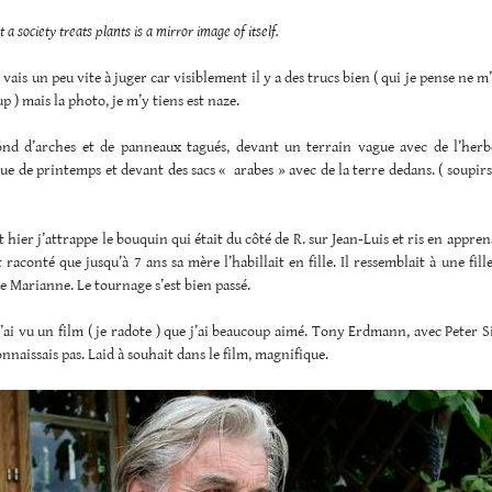
 a society treats plants is a mirror image of itself.
 vais un peu vite à juger car visiblement il y a des trucs bien ( qui je pense ne m
p ) mais la photo, je m’y tiens est naze.
nd d’arches et de panneaux tagués, devant un terrain vague avec de l’herb
ue de printemps et devant des sacs « arabes » avec de la terre dedans. ( soupir
 hier j’attrappe le bouquin qui était du côté de R. sur Jean-Luis et ris en apprena
 raconté que jusqu’à 7 ans sa mère l’habillait en fille. Il ressemblait à une fille.
e Marianne. Le tournage s’est bien passé.
’ai vu un film ( je radote ) que j’ai beaucoup aimé. Tony Erdmann, avec Peter
onnaissais pas. Laid à souhait dans le film, magnifique.