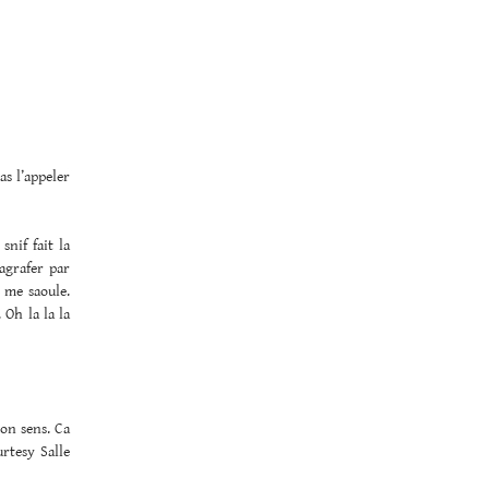
as l’appeler
snif fait la
agrafer par
 me saoule.
 Oh la la la
on sens. Ca
urtesy Salle