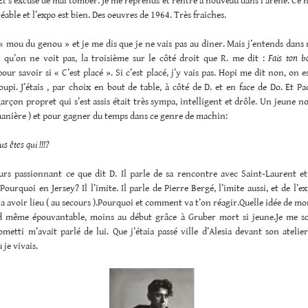
 Et s’excuse de mal tomber. Je me reprends et rentre à nouveau dans l’arène. Ce n
réable et l’expo est bien. Des oeuvres de 1964. Très fraiches.
« mou du genou » et je me dis que je ne vais pas au diner. Mais j’entends dans
e qu’on ne voit pas, la troisième sur le côté droit que R. me dit :
Fais ton bo
our savoir si « C’est placé ». Si c’est placé, j’y vais pas. Hopi me dit non, on 
oupi. J’étais , par choix en bout de table, à côté de D. et en face de Do. Et 
garçon propret qui s’est assis était très sympa, intelligent et drôle. Un jeune not
manière ) et pour gagner du temps dans ce genre de machin:
s êtes qui !!!?
ours passionnant ce que dit D. Il parle de sa rencontre avec Saint-Laurent et
ourquoi en Jersey? Il l’imite. Il parle de Pierre Bergé, l’imite aussi, et de l’
va avoir lieu ( au secours ).Pourquoi et comment va t’on réagir.Quelle idée de mo
d même épouvantable, moins au début grâce à Gruber mort si jeune.Je me s
metti m’avait parlé de lui. Que j’étaia passé ville d’Alesia devant son ateli
 je vivais.