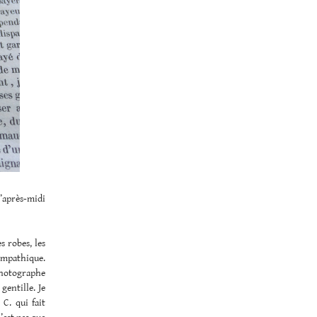
l’après-midi
s robes, les
sympathique.
photographe
entille. Je
C. qui fait