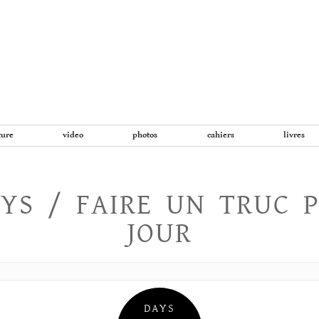
Aller
au
contenu
ture
video
photos
cahiers
livres
YS / FAIRE UN TRUC 
JOUR
DAYS