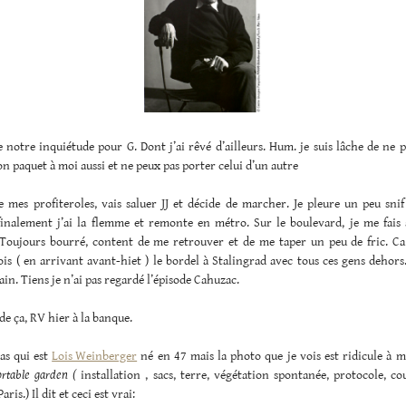
 notre inquiétude pour G. Dont j’ai rêvé d’ailleurs. Hum. je suis lâche de ne p
on paquet à moi aussi et ne peux pas porter celui d’un autre
le mes profiteroles, vais saluer JJ et décide de marcher. Je pleure un peu snif 
 finalement j’ai la flemme et remonte en métro. Sur le boulevard, je me fais 
Toujours bourré, content de me retrouver et de me taper un peu de fric. Ca
is ( en arrivant avant-hiet ) le bordel à Stalingrad avec tous ces gens dehors.
ain. Tiens je n’ai pas regardé l’épisode Cahuzac.
de ça, RV hier à la banque.
pas qui est
Lois Weinberger
né en 47 mais la photo que je vois est ridicule à m
ortable garden (
installation , sacs, terre, végétation spontanée, protocole, co
aris.) Il dit et ceci est vrai: