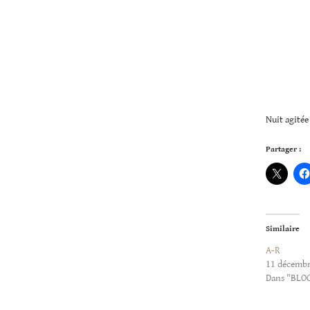
Nuit agitée 
Partager :
Similaire
A-R
11 décemb
Dans "BLO