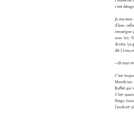
l’imbécile.
c’est désag
Je me sens 
d’âne, cell
renseigne p
avec toi. Y
droite. Le 
dit ( à ma 
—
Et vous vou
C’est touj
Mondrian. P
Buffet qui 
C’est quan
Diego Giaco
l’endroit où