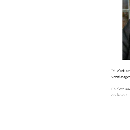
Ici c’est 
vernissages
Ca c’est un
on le voit.