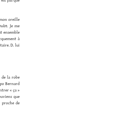
’est pas que
 mon oreille
ulot.
Je me
est ensemble
Pacquement à
aire. D. lui
 de la robe
expo Bernard
ntrer « ça »
ouviens que
er proche de