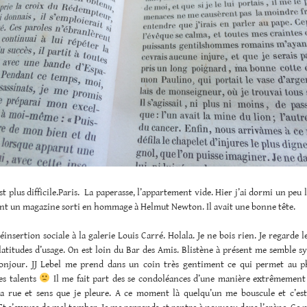
st plus difficile.Paris. La paperasse, l’appartement vide. Hier j’ai dormi un peu 
tant un magazine sorti en hommage à Helmut Newton. Il avait une bonne tête.
réinsertion sociale à la galerie Louis Carré. Holala. Je ne bois rien. Je regarde le
latitudes d’usage. On est loin du Bar des Amis. Blistène à présent me semble 
onjour. JJ Lebel me prend dans un coin très gentiment ce qui permet au 
es talents
Il me fait part des se condoléances d’une manière extrêmement g
la rue et sens que je pleure. A ce moment là quelqu’un me bouscule et c’est 