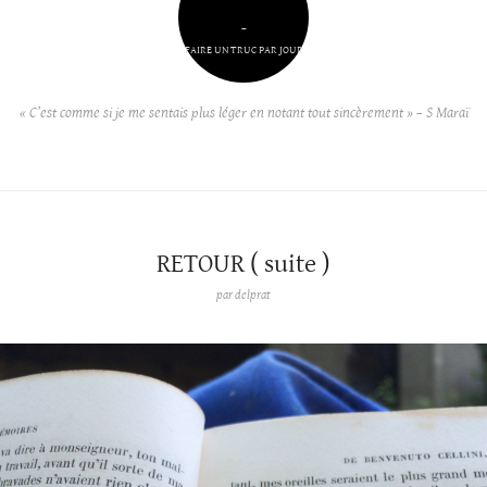
–
FAIRE UN TRUC PAR JOUR
« C’est comme si je me sentais plus léger en notant tout sincèrement » – S Maraï
RETOUR ( suite )
par
delprat