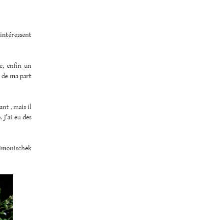
’intéressent
e, enfin un
s de ma part
nt , mais il
 J’ai eu des
 Simonischek