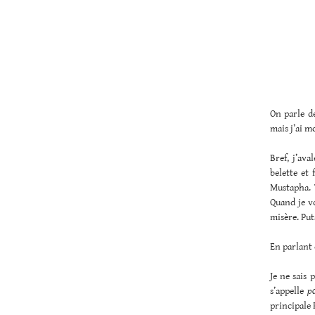
On parle de
mais j’ai m
Bref, j’ava
belette et
Mustapha. 
Quand je vo
misère. Put
En parlant 
Je ne sais 
s’appelle
p
principale P