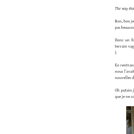
The way that
Bon, bon je
pas beaucou
Donc un fo
terrain vag
).
En rentrant
nous l’avait
nouvelles d
Oh putain j
que je ne c