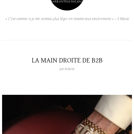
FAIRE UN TRUC PAR JOUR
« C’est comme si je me sentais plus léger en notant tout sincèrement » – S Maraï
LA MAIN DROITE DE B2B
par
delprat