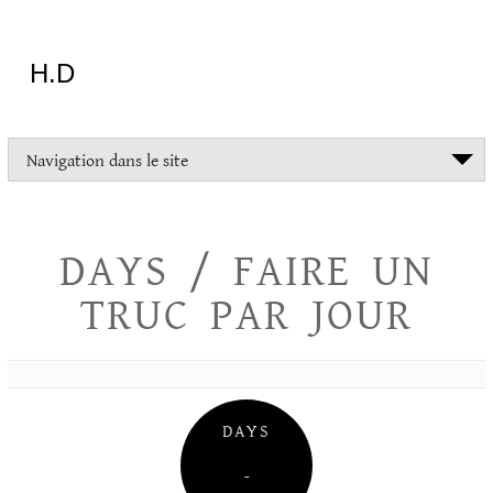
Aller
au
contenu
H.D
"Dans
Navigation dans le site
la
vie
on
devrait
DAYS / FAIRE UN
tout
essayer
TRUC PAR JOUR
sauf
l'inceste
et
la
danse
folklorique"
DAYS
Christopher
Lee
–