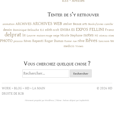
RSS - Articles
Tenter de s’y retrouver
ARCHIVES WEB
ARCHIVES
atelier
Beaux arts
animation
Books/Livres
camille
EXPOS
FELLINI
ES
dessin
ENSBA
Franc
Dominique Delouche
edith scob
E.S
delprat
notes
lit
NIcole Stephane
NS
Louvre
neige
oiseau
maison rouge
oise
Rêves
PHOTO
rêve
Rêves
Repenti
Roger Dumas
picasso
Rome
te
rue
Sans nom
medicis
Viviers
Vous cherchez quelque chose ?
Rechercher :
WORK
>
BLOG
>
HD
>
LA MAIN
© 2026 HD
DROITE DE B2B
Fièrement propulsé par WordPress.
|
Thème : helene-delprat par
SophieWeb
.