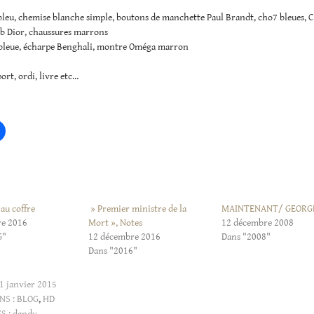
bleu, chemise blanche simple, boutons de manchette Paul Brandt, cho7 bleues, 
ub Dior, chaussures marrons
bleue, écharpe Benghali, montre Oméga marron
ort, ordi, livre etc…
au coffre
» Premier ministre de la
MAINTENANT/ GEORG
re 2016
Mort », Notes
12 décembre 2008
G"
12 décembre 2016
Dans "2008"
Dans "2016"
1 janvier 2015
NS :
BLOG
,
HD
S :
dandy