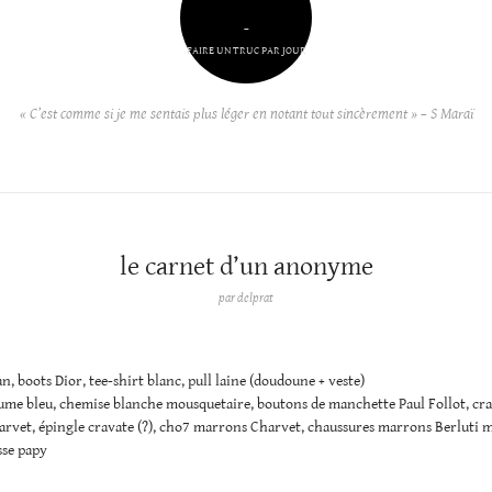
–
FAIRE UN TRUC PAR JOUR
« C’est comme si je me sentais plus léger en notant tout sincèrement » – S Maraï
le carnet d’un anonyme
par
delprat
an, boots Dior, tee-shirt blanc, pull laine (doudoune + veste)
tume bleu, chemise blanche mousquetaire, boutons de manchette Paul Follot, cr
rvet, épingle cravate (?), cho7 marrons Charvet, chaussures marrons Berluti 
sse papy