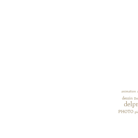
animation
dessin
Do
delp
PHOTO
pi