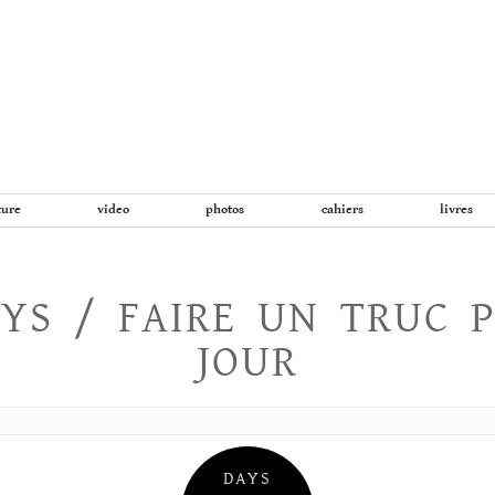
Aller
au
contenu
ture
video
photos
cahiers
livres
YS / FAIRE UN TRUC 
JOUR
DAYS