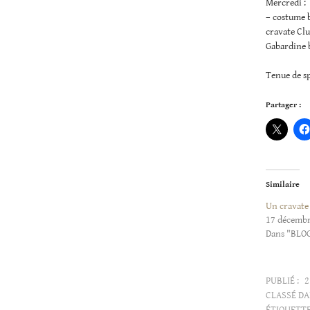
Mercredi :
– costume 
cravate Cl
Gabardine 
Tenue de sp
Partager :
Similaire
Un cravate 
17 décemb
Dans "BLO
PUBLIÉ :
2
CLASSÉ DA
ÉTIQUETTE