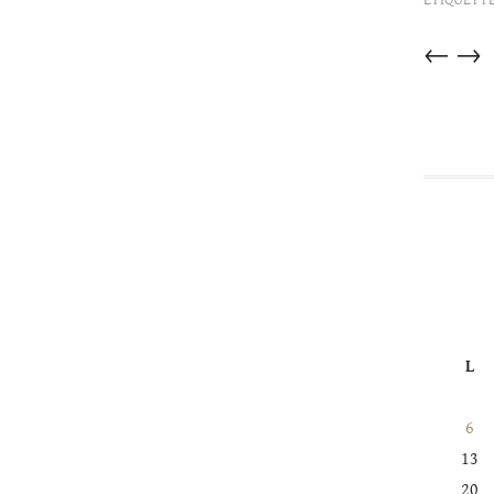
Articles
←
→
dans
cette
catégorie
L
6
13
20