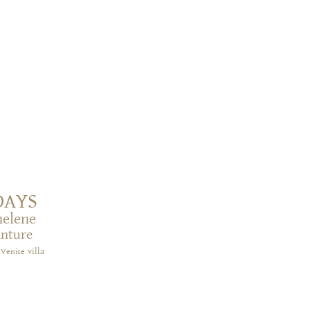
DAYS
helene
inture
villa
Venise