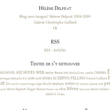
Hélène Delprat
Blog sans images/ Helene Delprat 2004-2009
Galerie Christophe Gaillard
FB
RSS
RSS - Articles
Tenter de s’y retrouver
ARCHIVES WEB
ARCHIVES
CINEMA
atelier
Beaux arts
Books/Livres
camille
EXPOS
FELLINI
ES
ENSBA
France-Culture
minique Delouche
edith scob
E.S
rat
pe
notes
lit
NIcole Stephane
NS
Louvre
neige
oiseau
maison rouge
oiseaux
ordi
Rêves
rêve
Rêves
Repenti
Roger Dumas
casso
Rome
tennis
rue
Sans nom
théâtre
medicis
Viviers