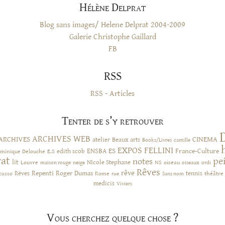
Hélène Delprat
Blog sans images/ Helene Delprat 2004-2009
Galerie Christophe Gaillard
FB
RSS
RSS - Articles
Tenter de s’y retrouver
ARCHIVES WEB
ARCHIVES
CINEMA
atelier
Beaux arts
Books/Livres
camille
EXPOS
FELLINI
ES
ENSBA
France-Culture
minique Delouche
edith scob
E.S
rat
pe
notes
lit
NIcole Stephane
NS
Louvre
neige
oiseau
maison rouge
oiseaux
ordi
Rêves
rêve
Rêves
Repenti
Roger Dumas
casso
Rome
tennis
rue
Sans nom
théâtre
medicis
Viviers
Vous cherchez quelque chose ?