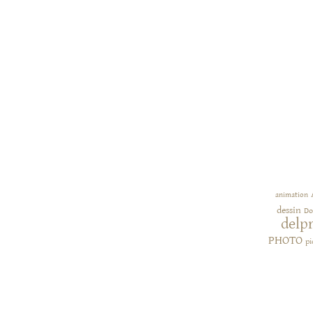
animation
dessin
Do
delp
PHOTO
pi