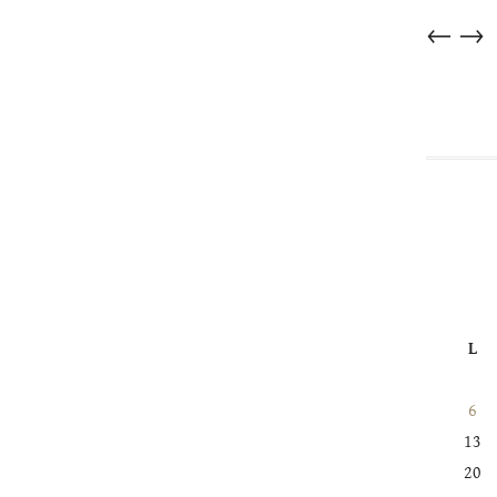
Articles
←
→
dans
cette
catégorie
L
6
13
20