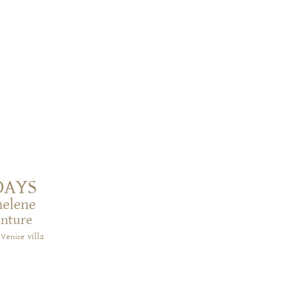
DAYS
helene
inture
villa
Venise