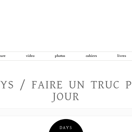
Aller
au
contenu
ture
video
photos
cahiers
livres
YS / FAIRE UN TRUC 
JOUR
DAYS