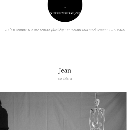
–
FAIRE UN TRUC PAR JOUR
« C’est comme si je me sentais plus léger en notant tout sincèrement » – S Maraï
Jean
par
delprat