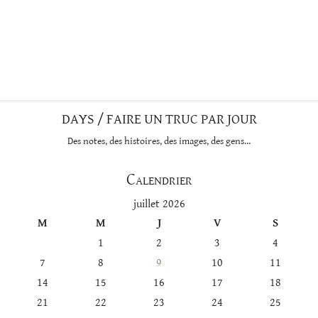
DAYS / FAIRE UN TRUC PAR JOUR
Des notes, des histoires, des images, des gens…
Calendrier
juillet 2026
M
M
J
V
S
1
2
3
4
7
8
9
10
11
14
15
16
17
18
21
22
23
24
25