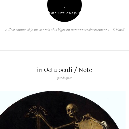
–
FAIRE UN TRUC PAR JOUR
« C’est comme si je me sentais plus léger en notant tout sincèrement » – S Maraï
in Octu oculi / Note
par
delprat