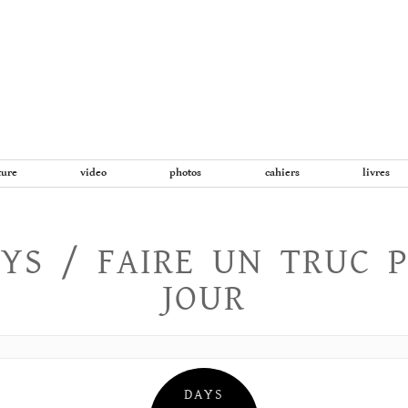
Aller
au
contenu
ture
video
photos
cahiers
livres
YS / FAIRE UN TRUC 
JOUR
DAYS