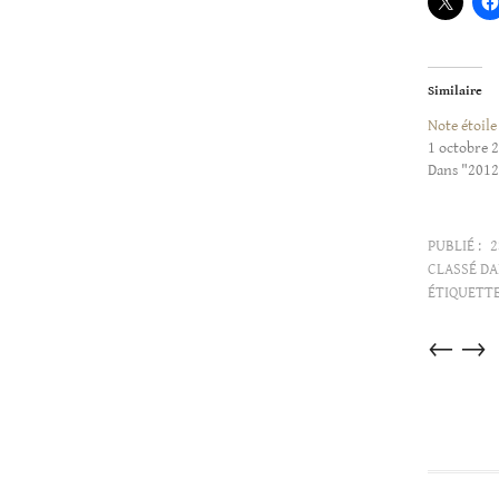
Similaire
Note étoile
1 octobre 
Dans "2012
PUBLIÉ :
2
CLASSÉ DA
ÉTIQUETTE
Articles
←
→
dans
cette
catégorie