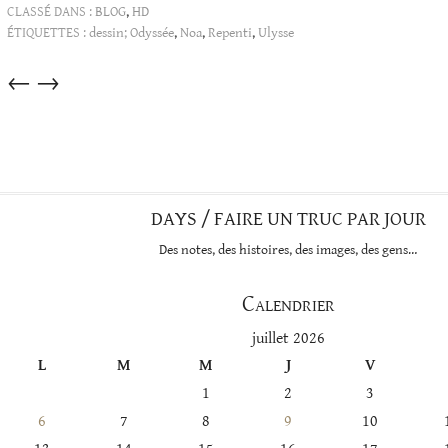
CLASSÉ DANS :
BLOG
,
HD
ÉTIQUETTES :
dessin; Odyssée
,
Noa
,
Repenti
,
Ulysse
Articles
←
→
dans
cette
catégorie
DAYS / FAIRE UN TRUC PAR JOUR
Des notes, des histoires, des images, des gens…
Calendrier
juillet 2026
L
M
M
J
V
1
2
3
6
7
8
9
10