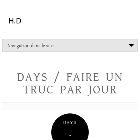
Aller
au
contenu
H.D
"Dans
Navigation dans le site
la
vie
on
devrait
DAYS / FAIRE UN
tout
essayer
TRUC PAR JOUR
sauf
l'inceste
et
la
danse
folklorique"
DAYS
Christopher
Lee
–