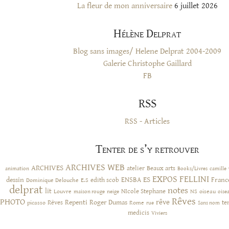
La fleur de mon anniversaire
6 juillet 2026
Hélène Delprat
Blog sans images/ Helene Delprat 2004-2009
Galerie Christophe Gaillard
FB
RSS
RSS - Articles
Tenter de s’y retrouver
ARCHIVES WEB
ARCHIVES
atelier
Beaux arts
animation
Books/Livres
camille
EXPOS
FELLINI
ES
dessin
ENSBA
Franc
Dominique Delouche
edith scob
E.S
delprat
notes
lit
NIcole Stephane
NS
Louvre
neige
oiseau
maison rouge
oise
Rêves
PHOTO
rêve
Rêves
Repenti
Roger Dumas
picasso
Rome
te
rue
Sans nom
medicis
Viviers