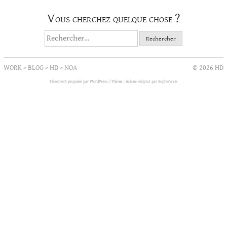
Vous cherchez quelque chose ?
Rechercher :
WORK
>
BLOG
>
HD
>
NOA
© 2026 HD
Fièrement propulsé par WordPress.
|
Thème : helene-delprat par
SophieWeb
.