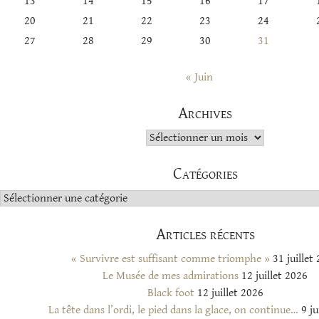
13
14
15
16
17
20
21
22
23
24
27
28
29
30
31
« Juin
Archives
Archives
Catégories
Catégories
Articles récents
« Survivre est suffisant comme triomphe »
31 juillet
Le Musée de mes admirations
12 juillet 2026
Black foot
12 juillet 2026
La tête dans l’ordi, le pied dans la glace, on continue…
9 ju