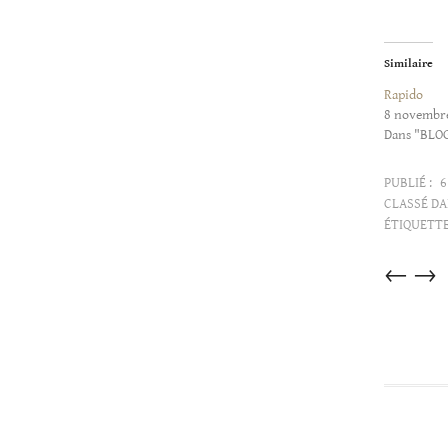
Similaire
Rapido
8 novembr
Dans "BLO
PUBLIÉ :
6
CLASSÉ DA
ÉTIQUETTE
Articles
←
→
dans
cette
catégorie