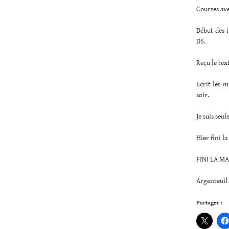
Courses ave
Début des i
DS.
Reçu le text
Ecrit les m
soir.
Je suis seu
Hier fini l
FINI LA M
Argenteuil 
Partager :