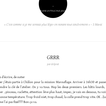
–
FAIRE UN TRUC PAR JOUR
« C’est comme si je me sentais plus léger en notant tout sincèrement » – S Maraï
GRRR
par
delprat
s d’écrire, de noter
er j’étais partie à Châlon pour la mission Marouflage. Arriver à 16h30 et passe
endre la clé de l’atelier. On y va tous. Hop les deux premiers. Les bâtis lourds, l
ler , pinceau, raclette, attention lève plus haut, impec, je vais en dessous, tu voi
 bonne température. Trop froid niet, trop chaud, la colle prend trop vite. OK . Zu
ne l’ai pas fixé??? Bon ça va.