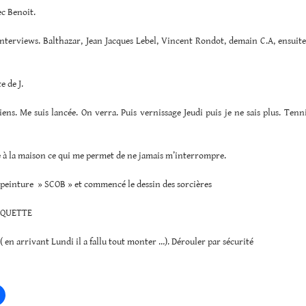
c Benoit.
nterviews. Balthazar, Jean Jacques Lebel, Vincent Rondot, demain C.A, ensuite 
e de J.
iens. Me suis lancée. On verra. Puis vernissage Jeudi puis je ne sais plus. Ten
le à la maison ce qui me permet de ne jamais m’interrompre.
a peinture » SCOB » et commencé le dessin des sorcières
AQUETTE
( en arrivant Lundi il a fallu tout monter …). Dérouler par sécurité