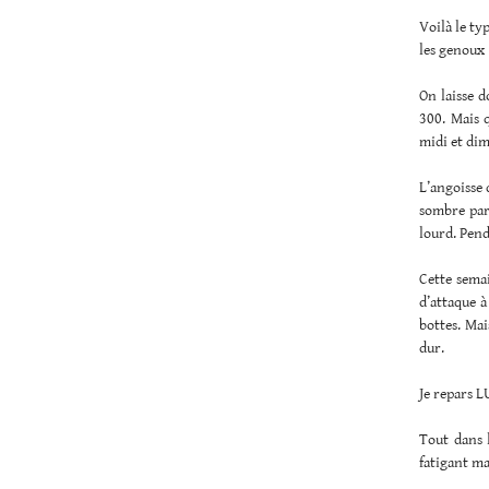
Voilà le ty
les genoux
On laisse d
300. Mais q
midi et dim
L’angoisse 
sombre par 
lourd. Penda
Cette semai
d’attaque à
bottes. Mai
dur.
Je repars L
Tout dans l
fatigant ma