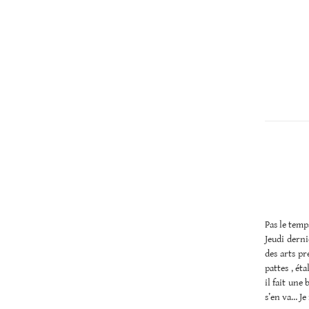
Christopher
Lee
Pas le temp
Jeudi derni
des arts pr
pattes , éta
il fait une
s’en va… Je 