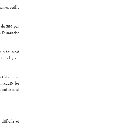
erre, ouille
s de 350 par
u’à Dimanche
la toile est
ont un hyper
 tôt et suis
i. PLEIN les
 suite c’est
difficile et