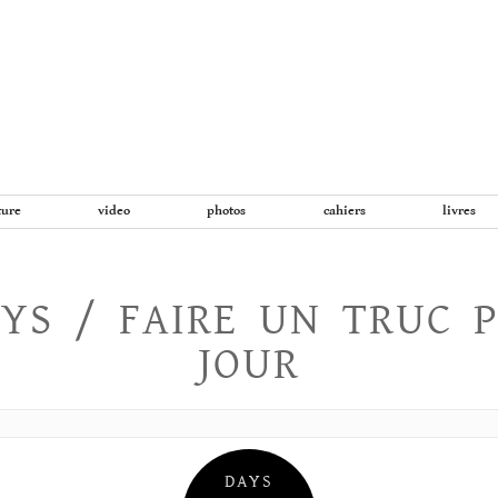
Aller
au
contenu
ture
video
photos
cahiers
livres
YS / FAIRE UN TRUC 
JOUR
DAYS