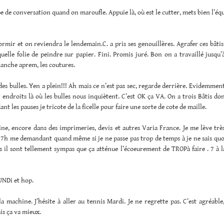
pe de conversation quand on maroufle. Appuie là, où est le cutter, mets bien l’équ
ormir et on reviendra le lendemain.C. a pris ses genouillères. Agrafer ces bâti
uelle folie de peindre sur papier. Fini. Promis juré. Bon on a travaillé jusq
anche aprem, les coutures.
des bulles. Yen a plein!!! Ah mais ce n’est pas sec, regarde derrière. Evidemment 
endroits là où les bulles nous inquiètent. C’est OK ça VA. On a trois Bâtis d
nt les pauses je tricote de la ficelle pour faire une sorte de cote de maille.
ne, encore dans des imprimeries, devis et autres Varia France. Je me lève très
 7h me demandant quand même si je ne passe pas trop de temps à je ne sais quo
s il sont tellement sympas que ça atténue l’écoeurement de TROPà faire . 7 à la
UNDi et hop.
a machine. J’hésite à aller au tennis Mardi. Je ne regrette pas. C’est agréable, 
is ça va mieux.