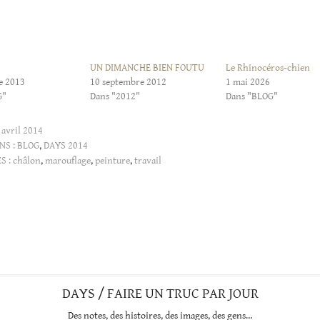
UN DIMANCHE BIEN FOUTU
Le Rhinocéros-chien
e 2013
10 septembre 2012
1 mai 2026
G"
Dans "2012"
Dans "BLOG"
 avril 2014
NS :
BLOG
,
DAYS 2014
S :
châlon
,
marouflage
,
peinture
,
travail
DAYS / FAIRE UN TRUC PAR JOUR
Des notes, des histoires, des images, des gens…