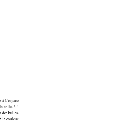
r à L’espace
a colle, à 4
s des bulles,
t la couleur