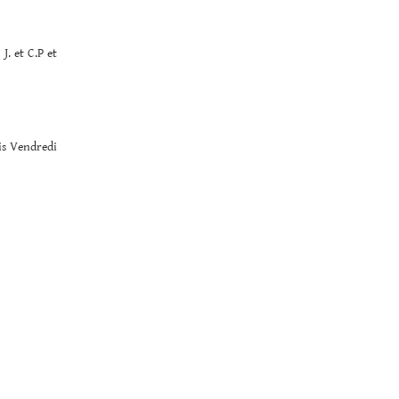
J. et C.P et
nis Vendredi