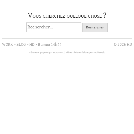
Vous cherchez quelque chose ?
Rechercher :
WORK
>
BLOG
>
HD
>
Bureau 14h44
© 2026 HD
Fièrement propulsé par WordPress.
|
Thème : helene-delprat par
SophieWeb
.