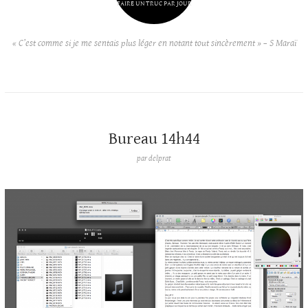
FAIRE UN TRUC PAR JOUR
« C’est comme si je me sentais plus léger en notant tout sincèrement » – S Maraï
Bureau 14h44
par
delprat