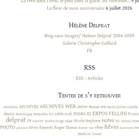
La tête dans l’ordi, le pied dans la glace, on continue…
9 ju
La fleur de mon anniversaire
6 juillet 2026
Hélène Delprat
Blog sans images/ Helene Delprat 2004-2009
Galerie Christophe Gaillard
FB
RSS
RSS - Articles
Tenter de s’y retrouver
ARCHIVES WEB
ARCHIVES
atelier
Beaux arts
animation
Books/Livres
camille
EXPOS
FELLINI
ES
dessin
ENSBA
Franc
Dominique Delouche
edith scob
E.S
delprat
notes
lit
NIcole Stephane
NS
Louvre
neige
oiseau
maison rouge
oise
Rêves
PHOTO
rêve
Rêves
Repenti
Roger Dumas
picasso
Rome
te
rue
Sans nom
medicis
Viviers