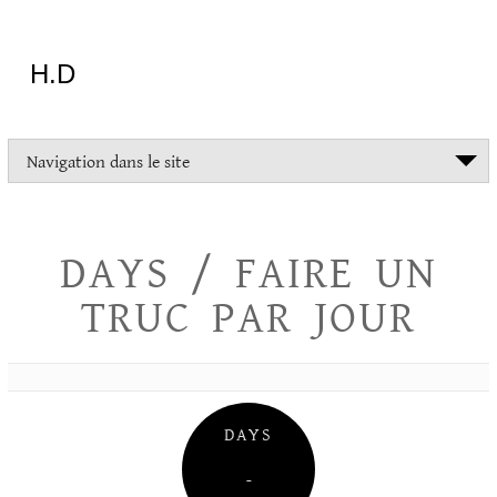
Aller
au
contenu
H.D
"Dans
Navigation dans le site
la
vie
on
devrait
DAYS / FAIRE UN
tout
essayer
TRUC PAR JOUR
sauf
l'inceste
et
la
danse
folklorique"
DAYS
Christopher
Lee
–