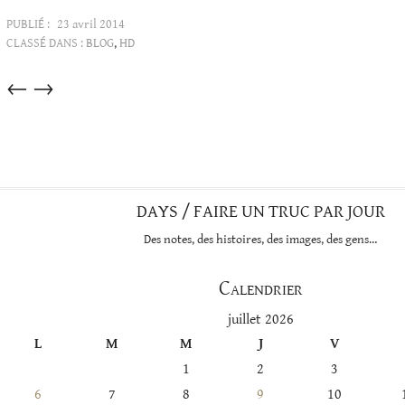
PUBLIÉ :
23 avril 2014
CLASSÉ DANS :
BLOG
,
HD
Articles
←
→
dans
cette
catégorie
DAYS / FAIRE UN TRUC PAR JOUR
Des notes, des histoires, des images, des gens…
Calendrier
juillet 2026
L
M
M
J
V
1
2
3
6
7
8
9
10