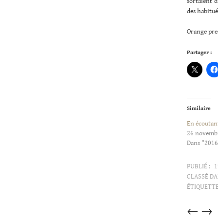
sortaient d
des habitué
Orange pres
Partager :
Similaire
En écoutan
26 novemb
Dans "2016
PUBLIÉ :
1
CLASSÉ DA
ÉTIQUETTE
Articles
←
→