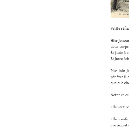
Petite réfl
Hier je sou
deux corps 
Et juste à 
Et juste éc
Plus loin 
pénètre il e
quelque ch
Noter ce qu
Elle veut po
Elle a enfi
Cocteau et 