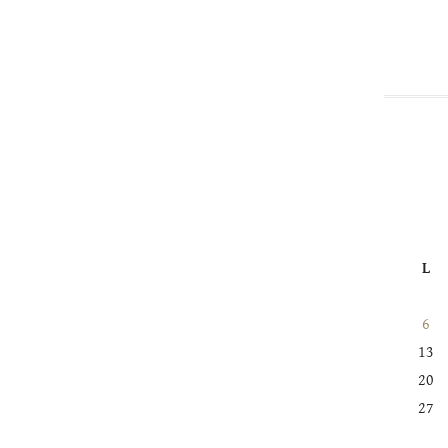
dans
cette
catégorie
L
6
13
20
27