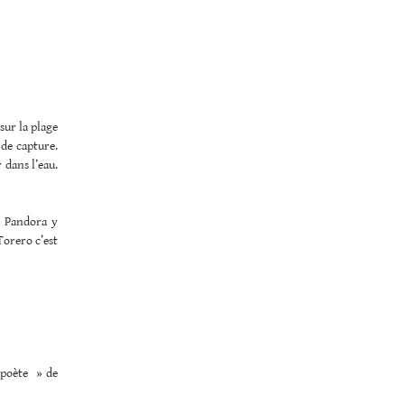
sur la plage
 de capture.
 dans l’eau.
d Pandora y
 Torero c’est
 poète » de