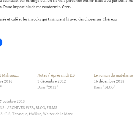
u Scandale, bar étrange où l’on ne voit personne entrer mais d’où parfois le m
s. Donc impossible de me rendormir. Grrr.
sée et café et les inrocks qui trainaient là avec des choses sur Chéreau
t Malraux…
Notes / Après midi E.S
Le roman du matelas su
re 2016
3 décembre 2012
16 décembre 2015
"
Dans "2012"
Dans "BLOG"
7 octobre 2013
NS :
ARCHIVES WEB
,
BLOG
,
FILMS
S :
E.S
,
Tarasque
,
théière
,
Walter de la Mare