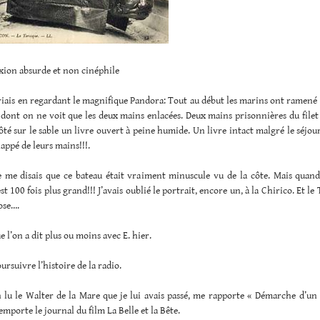
exion absurde et non cinéphile
riais en regardant le magnifique Pandora: Tout au début les marins ont ramené 
dont on ne voit que les deux mains enlacées. Deux mains prisonnières du filet
côté sur le sable un livre ouvert à peine humide. Un livre intact malgré le séjour
happé de leurs mains!!!.
je me disais que ce bateau était vraiment minuscule vu de la côte. Mais quan
st 100 fois plus grand!!! J’avais oublié le portrait, encore un, à la Chirico. Et le
ose….
e l’on a dit plus ou moins avec E. hier.
ursuivre l’histoire de la radio.
n lu le Walter de la Mare que je lui avais passé, me rapporte « Démarche d’un
emporte le journal du film La Belle et la Bête.