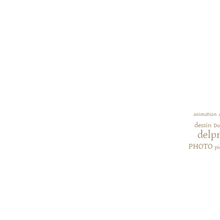
animation
dessin
Do
delp
PHOTO
pi