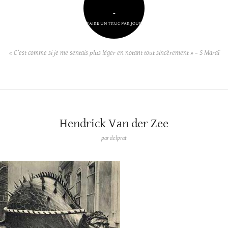
–
FAIRE UN TRUC PAR JOUR
« C’est comme si je me sentais plus léger en notant tout sincèrement » – S Maraï
Hendrick Van der Zee
par
delprat