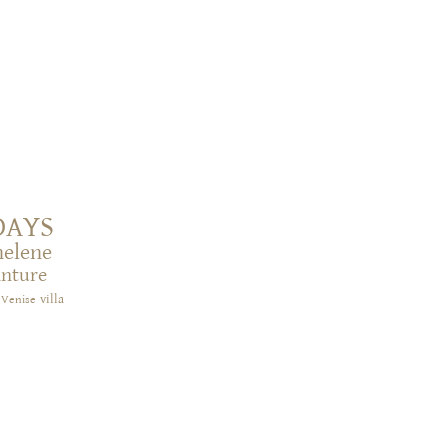
DAYS
helene
inture
villa
Venise