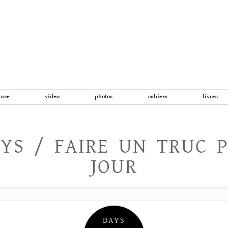
Aller
au
contenu
ture
video
photos
cahiers
livres
YS / FAIRE UN TRUC 
JOUR
DAYS