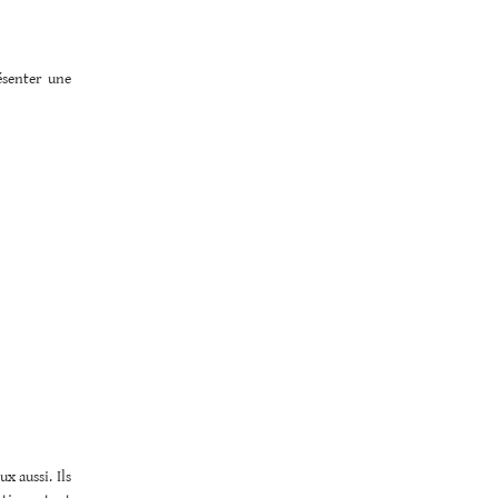
ésenter une
x aussi. Ils