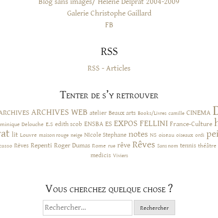
Blog sans images/ Helene Delprat 2004-2009
Galerie Christophe Gaillard
FB
RSS
RSS - Articles
Tenter de s’y retrouver
ARCHIVES WEB
ARCHIVES
CINEMA
atelier
Beaux arts
Books/Livres
camille
EXPOS
FELLINI
ES
ENSBA
France-Culture
minique Delouche
edith scob
E.S
rat
pe
notes
lit
NIcole Stephane
NS
Louvre
neige
oiseau
maison rouge
oiseaux
ordi
Rêves
rêve
Rêves
Repenti
Roger Dumas
casso
Rome
tennis
rue
Sans nom
théâtre
medicis
Viviers
Vous cherchez quelque chose ?
Rechercher :