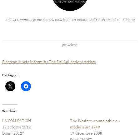
FAIRE UN TRUC PAR JOUR
« C’est comme si je me sentais plus léger en notant tout sincèrement » – S Maraï
par
delprat
Electronic Arts Intermix : The EAI Collection: Artists
Partager :
Similaire
LA COLLECTION
The Western round table on
15 octobre 2012
modern art 1949
Dans "2012"
17 décembre 2008
Dans "2008"