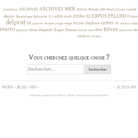
ARCHIVES WEB
ARCHIVES
atelier
Beaux arts
animation
Books/Livres
camille
EXPOS
FELLINI
ES
dessin
ENSBA
Franc
Dominique Delouche
edith scob
E.S
delprat
notes
lit
NIcole Stephane
NS
Louvre
neige
oiseau
maison rouge
oise
Rêves
PHOTO
rêve
Rêves
Repenti
Roger Dumas
picasso
Rome
te
rue
Sans nom
medicis
Viviers
Vous cherchez quelque chose ?
Rechercher :
WORK
>
BLOG
>
HD
>
© 2026 HD
Fièrement propulsé par WordPress.
|
Thème : helene-delprat par
SophieWeb
.