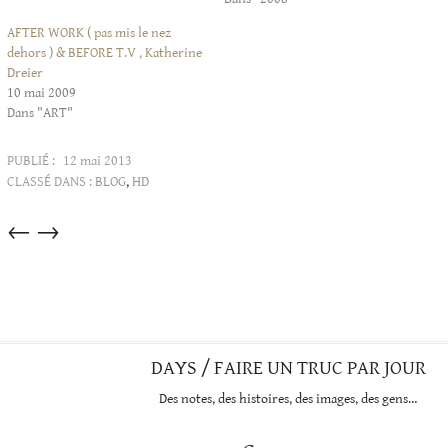
AFTER WORK ( pas mis le nez
dehors ) & BEFORE T.V , Katherine
Dreier
10 mai 2009
Dans "ART"
PUBLIÉ :
12 mai 2013
CLASSÉ DANS :
BLOG
,
HD
Articles
←
→
dans
cette
catégorie
DAYS / FAIRE UN TRUC PAR JOUR
Des notes, des histoires, des images, des gens…