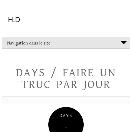
Aller
au
contenu
H.D
"Dans
Navigation dans le site
la
vie
on
devrait
DAYS / FAIRE UN
tout
essayer
TRUC PAR JOUR
sauf
l'inceste
et
la
danse
folklorique"
DAYS
Christopher
Lee
–