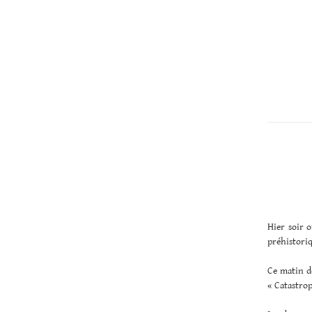
Christopher
Lee
Hier soir 
préhistori
Ce matin d
« Catastrop