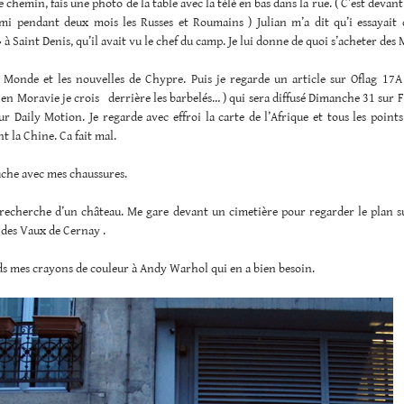
e chemin, fais une photo de la table avec la télé en bas dans la rue. ( C’est devant
mi pendant deux mois les Russes et Roumains ) Julian m’a dit qu’i essayait 
 à Saint Denis, qu’il avait vu le chef du camp. Je lui donne de quoi s’acheter des
e Monde et les nouvelles de Chypre. Puis je regarde un article sur Oflag 17A
en Moravie je crois derrière les barbelés… ) qui sera diffusé Dimanche 31 sur 
ur Daily Motion. Je regarde avec effroi la carte de l’Afrique et tous les point
t la Chine. Ca fait mal.
uche avec mes chaussures.
a recherche d’un château. Me gare devant un cimetière pour regarder le plan s
 des Vaux de Cernay .
ds mes crayons de couleur à Andy Warhol qui en a bien besoin.