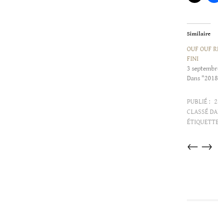
Similaire
OUF OUF RE
FINI
3 septembr
Dans "2018
PUBLIÉ :
2
CLASSÉ DA
ÉTIQUETTE
Articles
←
→
dans
cette
catégorie