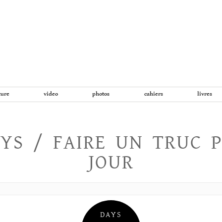
Aller
au
contenu
ture
video
photos
cahiers
livres
YS / FAIRE UN TRUC 
JOUR
DAYS