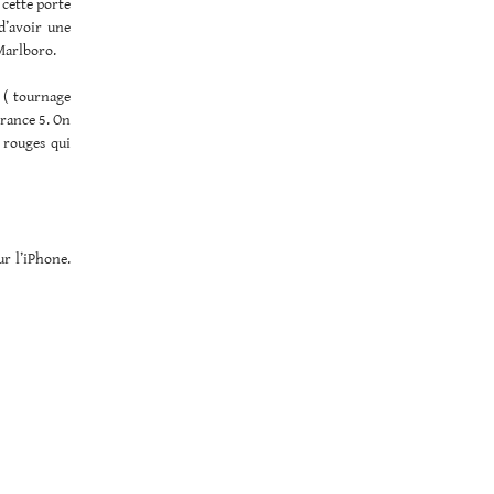
 cette porte
d’avoir une
 Marlboro.
 ( tournage
France 5. On
s rouges qui
ur l’iPhone.