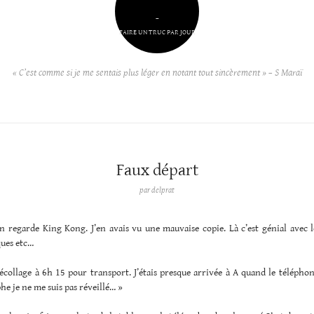
–
FAIRE UN TRUC PAR JOUR
« C’est comme si je me sentais plus léger en notant tout sincèrement » – S Maraï
Faux départ
par
delprat
on regarde King Kong. J’en avais vu une mauvaise copie. Là c’est génial avec 
ques etc…
écollage à 6h 15 pour transport. J’étais presque arrivée à A quand le télépho
he je ne me suis pas réveillé… »