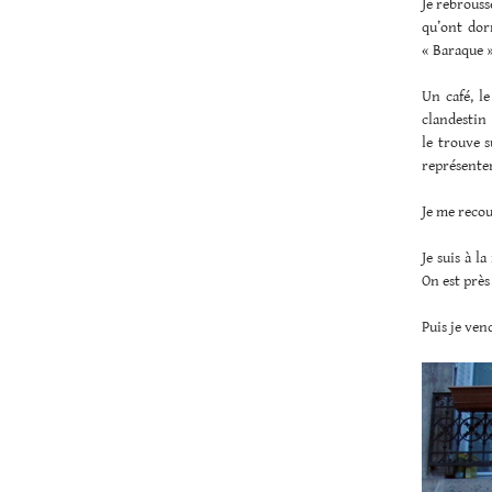
Je rebrouss
qu’ont dor
« Baraque »
Un café, l
clandestin 
le trouve s
représenten
Je me reco
Je suis à l
On est près
Puis je ven