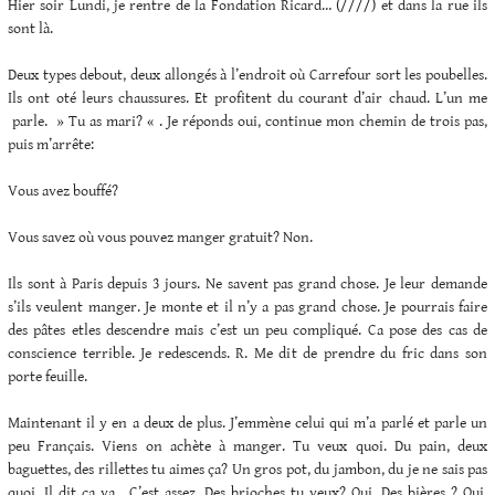
Hier soir Lundi, je rentre de la Fondation Ricard… (////) et dans la rue ils
sont là.
Deux types debout, deux allongés à l’endroit où Carrefour sort les poubelles.
Ils ont oté leurs chaussures. Et profitent du courant d’air chaud. L’un me
parle. » Tu as mari? « . Je réponds oui, continue mon chemin de trois pas,
puis m’arrête:
Vous avez bouffé?
Vous savez où vous pouvez manger gratuit? Non.
Ils sont à Paris depuis 3 jours. Ne savent pas grand chose. Je leur demande
s’ils veulent manger. Je monte et il n’y a pas grand chose. Je pourrais faire
des pâtes etles descendre mais c’est un peu compliqué. Ca pose des cas de
conscience terrible. Je redescends. R. Me dit de prendre du fric dans son
porte feuille.
Maintenant il y en a deux de plus. J’emmène celui qui m’a parlé et parle un
peu Français. Viens on achète à manger. Tu veux quoi. Du pain, deux
baguettes, des rillettes tu aimes ça? Un gros pot, du jambon, du je ne sais pas
quoi. Il dit ça va . C’est assez. Des brioches tu veux? Oui. Des bières ? Oui.