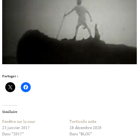
Partager :
Similaire
Fenêtre sur la cour
Torticolis suite
23 janvier 2017
28 décembre 2020
Dans "2017"
Dans "BLOG"