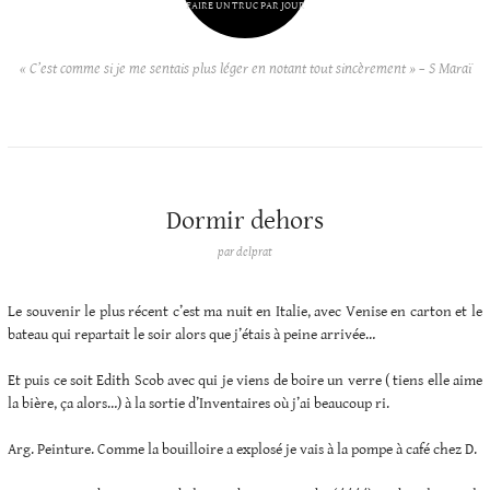
FAIRE UN TRUC PAR JOUR
« C’est comme si je me sentais plus léger en notant tout sincèrement » – S Maraï
Dormir dehors
par
delprat
Le souvenir le plus récent c’est ma nuit en Italie, avec Venise en carton et le
bateau qui repartait le soir alors que j’étais à peine arrivée…
Et puis ce soit Edith Scob avec qui je viens de boire un verre ( tiens elle aime
la bière, ça alors…) à la sortie d’Inventaires où j’ai beaucoup ri.
Arg. Peinture. Comme la bouilloire a explosé je vais à la pompe à café chez D.