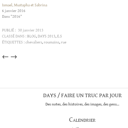
Ismael, Mustapha et Sabrina
6 janvier 2016
Dans "2016"
PUBLIÉ :
30 janvier 2013
CLASSÉ DANS :
BLOG
,
DAYS 2013
,
E.S
ÉTIQUETTES :
chevaliers
,
roumains
,
rue
Articles
←
→
dans
cette
catégorie
DAYS / FAIRE UN TRUC PAR JOUR
Des notes, des histoires, des images, des gens…
Calendrier