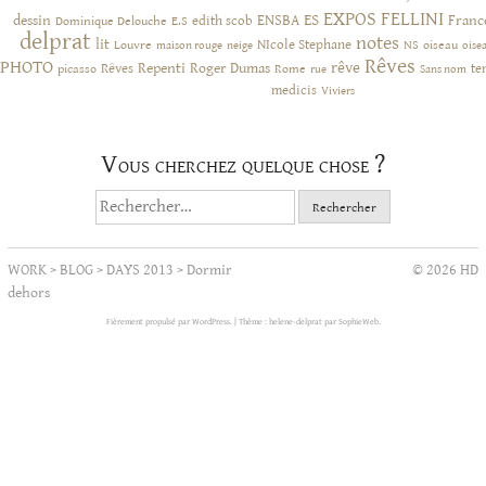
EXPOS
FELLINI
ES
dessin
ENSBA
Franc
Dominique Delouche
edith scob
E.S
delprat
notes
lit
NIcole Stephane
NS
Louvre
neige
oiseau
maison rouge
oise
Rêves
PHOTO
rêve
Rêves
Repenti
Roger Dumas
picasso
Rome
te
rue
Sans nom
medicis
Viviers
Vous cherchez quelque chose ?
Rechercher :
WORK
>
BLOG
>
DAYS 2013
>
Dormir
© 2026 HD
dehors
Fièrement propulsé par WordPress.
|
Thème : helene-delprat par
SophieWeb
.