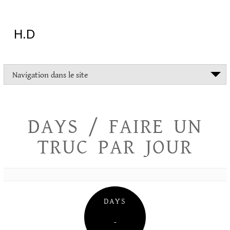
Aller
au
contenu
H.D
"Dans
Navigation dans le site
la
vie
on
devrait
DAYS / FAIRE UN
tout
essayer
TRUC PAR JOUR
sauf
l'inceste
et
la
danse
folklorique"
DAYS
Christopher
Lee
–