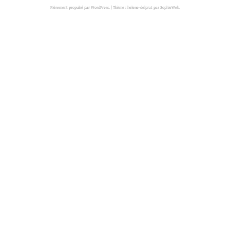
Fièrement propulsé par WordPress.
|
Thème : helene-delprat par
SophieWeb
.