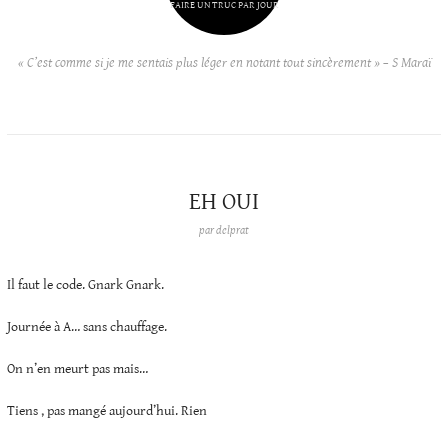
FAIRE UN TRUC PAR JOUR
« C’est comme si je me sentais plus léger en notant tout sincèrement » – S Maraï
EH OUI
par
delprat
Il faut le code. Gnark Gnark.
Journée à A… sans chauffage.
On n’en meurt pas mais…
Tiens , pas mangé aujourd’hui. Rien