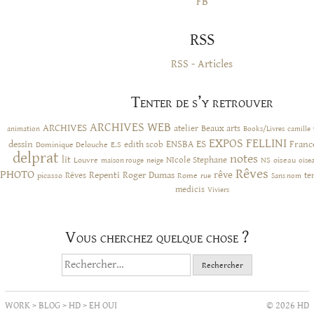
FB
RSS
RSS - Articles
Tenter de s’y retrouver
ARCHIVES WEB
ARCHIVES
atelier
Beaux arts
animation
Books/Livres
camille
EXPOS
FELLINI
ES
dessin
ENSBA
Franc
Dominique Delouche
edith scob
E.S
delprat
notes
lit
NIcole Stephane
NS
Louvre
neige
oiseau
maison rouge
oise
Rêves
PHOTO
rêve
Rêves
Repenti
Roger Dumas
picasso
Rome
te
rue
Sans nom
medicis
Viviers
Vous cherchez quelque chose ?
Rechercher :
WORK
>
BLOG
>
HD
>
EH OUI
© 2026 HD