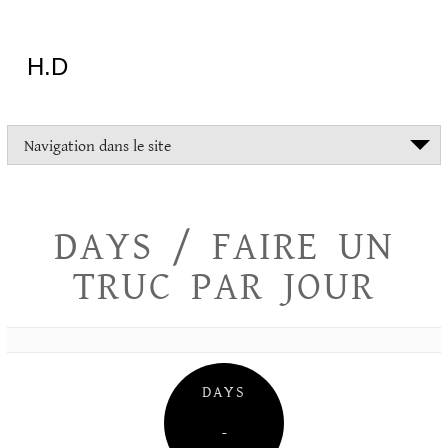
Aller
au
contenu
H.D
"Dans
Navigation dans le site
la
vie
on
devrait
DAYS / FAIRE UN
tout
essayer
TRUC PAR JOUR
sauf
l'inceste
et
la
danse
folklorique"
DAYS
Christopher
Lee
–