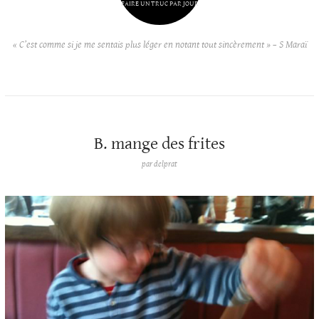
FAIRE UN TRUC PAR JOUR
« C’est comme si je me sentais plus léger en notant tout sincèrement » – S Maraï
B. mange des frites
par
delprat