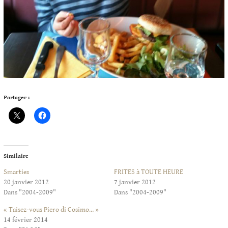
Partager :
Similaire
Smarties
FRITES à TOUTE HEURE
20 janvier 2012
7 janvier 2012
Dans "2004-2009"
Dans "2004-2009"
« Taisez-vous Piero di Cosimo… »
14 février 2014