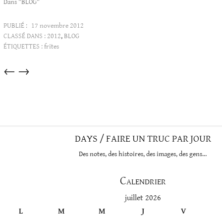
Dans "BLOG"
PUBLIÉ :
17 novembre 2012
CLASSÉ DANS :
2012
,
BLOG
ÉTIQUETTES :
frites
Articles
←
→
dans
cette
catégorie
DAYS / FAIRE UN TRUC PAR JOUR
Des notes, des histoires, des images, des gens…
Calendrier
juillet 2026
L
M
M
J
V