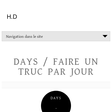
Aller
au
contenu
H.D
"Dans
Navigation dans le site
la
vie
on
devrait
DAYS / FAIRE UN
tout
essayer
TRUC PAR JOUR
sauf
l'inceste
et
la
danse
folklorique"
DAYS
Christopher
Lee
–