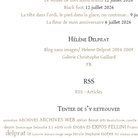
Le Musée de mes admirations
12 juillet 2026
Black foot
12 juillet 2026
La tête dans l’ordi, le pied dans la glace, on continue…
9 ju
La fleur de mon anniversaire
6 juillet 2026
Hélène Delprat
Blog sans images/ Helene Delprat 2004-2009
Galerie Christophe Gaillard
FB
RSS
RSS - Articles
Tenter de s’y retrouver
ARCHIVES WEB
ARCHIVES
atelier
Beaux arts
animation
Books/Livres
camille
EXPOS
FELLINI
ES
dessin
ENSBA
Franc
Dominique Delouche
edith scob
E.S
delprat
notes
lit
NIcole Stephane
NS
Louvre
neige
oiseau
maison rouge
oise