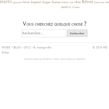
Rêves
PHOTO
rêve
Rêves
Repenti
Roger Dumas
picasso
Rome
te
rue
Sans nom
medicis
Viviers
Vous cherchez quelque chose ?
Rechercher :
WORK
>
BLOG
>
2012
>
B. mange des
© 2026 HD
frites
Fièrement propulsé par WordPress.
|
Thème : helene-delprat par
SophieWeb
.