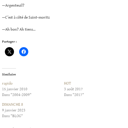
—Argenteuil?
—C’est à côté de Saint-moritz
—Ah bon? Ah tiens…
Partager :
Similaire
rapido
HOT
15 janvier 2010
3 août 2017
Dans "2004-2009"
Dans "2017"
DIMANCHE 8
9 janvier 2023
Dans "BLOG"