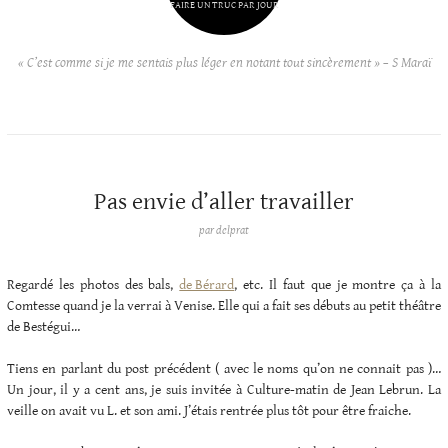
FAIRE UN TRUC PAR JOUR
« C’est comme si je me sentais plus léger en notant tout sincèrement » – S Maraï
Pas envie d’aller travailler
par
delprat
Regardé les photos des bals,
de Bérard
, etc. Il faut que je montre ça à la
Comtesse quand je la verrai à Venise. Elle qui a fait ses débuts au petit théâtre
de Bestégui…
Tiens en parlant du post précédent ( avec le noms qu’on ne connait pas )…
Un jour, il y a cent ans, je suis invitée à Culture-matin de Jean Lebrun. La
veille on avait vu L. et son ami. J’étais rentrée plus tôt pour être fraiche.