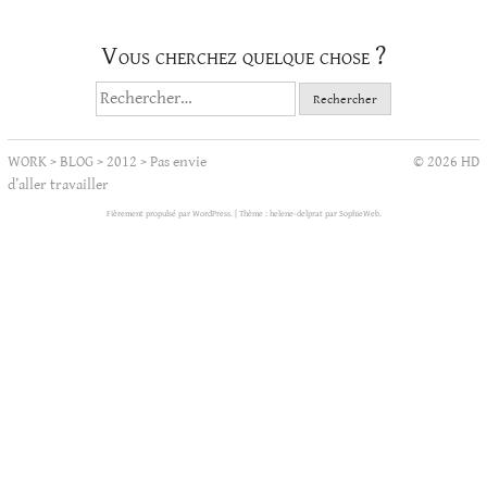
Vous cherchez quelque chose ?
Rechercher :
WORK
>
BLOG
>
2012
>
Pas envie
© 2026 HD
d’aller travailler
Fièrement propulsé par WordPress.
|
Thème : helene-delprat par
SophieWeb
.