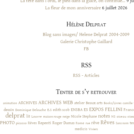
La tête dans l’ordi, le pied dans la glace, on continue…
9 ju
La fleur de mon anniversaire
6 juillet 2026
Hélène Delprat
Blog sans images/ Helene Delprat 2004-2009
Galerie Christophe Gaillard
FB
RSS
RSS - Articles
Tenter de s’y retrouver
ARCHIVES WEB
ARCHIVES
atelier
Beaux arts
animation
Books/Livres
camille
EXPOS
FELLINI
ES
dessin
ENSBA
Franc
Dominique Delouche
edith scob
E.S
delprat
notes
lit
NIcole Stephane
NS
Louvre
neige
oiseau
maison rouge
oise
Rêves
PHOTO
rêve
Rêves
Repenti
Roger Dumas
picasso
Rome
te
rue
Sans nom
medicis
Viviers