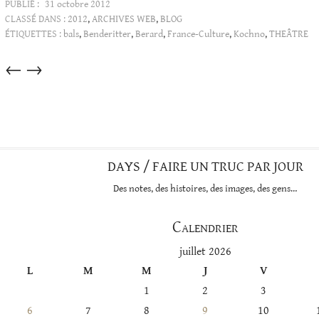
PUBLIÉ :
31 octobre 2012
CLASSÉ DANS :
2012
,
ARCHIVES WEB
,
BLOG
ÉTIQUETTES :
bals
,
Benderitter
,
Berard
,
France-Culture
,
Kochno
,
THEÂTRE
Articles
←
→
dans
cette
catégorie
DAYS / FAIRE UN TRUC PAR JOUR
Des notes, des histoires, des images, des gens…
Calendrier
juillet 2026
L
M
M
J
V
1
2
3
6
7
8
9
10