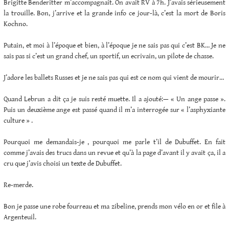
Brigitte Benderitter m’accompagnait. On avait RV à 7h. J’avais sérieusement
la trouille. Bon, j’arrive et la grande info ce jour-là, c’est la mort de Boris
Kochno.
Putain, et moi à l’époque et bien, à l’époque je ne sais pas qui c’est BK… Je ne
sais pas si c’est un grand chef, un sportif, un ecrivain, un pilote de chasse.
J’adore les ballets Russes et je ne sais pas qui est ce nom qui vient de mourir…
Quand Lebrun a dit ça je suis resté muette. Il a ajouté:— « Un ange passe ».
Puis un deuxième ange est passé quand il m’a interrogée sur « l’asphyxiante
culture » .
Pourquoi me demandais-je , pourquoi me parle t’il de Dubuffet. En fait
comme j’avais des trucs dans un revue et qu’à la page d’avant il y avait ça, il a
cru que j’avis choisi un texte de Dubuffet.
Re-merde.
Bon je passe une robe fourreau et ma zibeline, prends mon vélo en or et file à
Argenteuil.