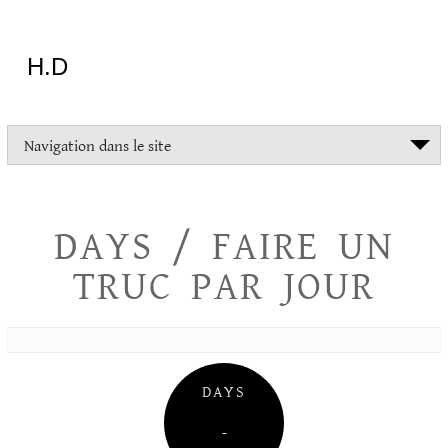
Aller
au
contenu
H.D
"Dans
Navigation dans le site
la
vie
on
devrait
DAYS / FAIRE UN
tout
essayer
TRUC PAR JOUR
sauf
l'inceste
et
la
danse
folklorique"
DAYS
Christopher
Lee
–