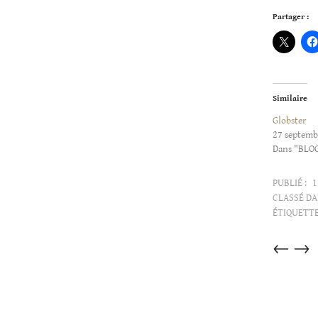
Partager :
Similaire
Globster
27 septemb
Dans "BLO
PUBLIÉ :
1
CLASSÉ DA
ÉTIQUETTE
Articles
←
→
dans
cette
catégorie