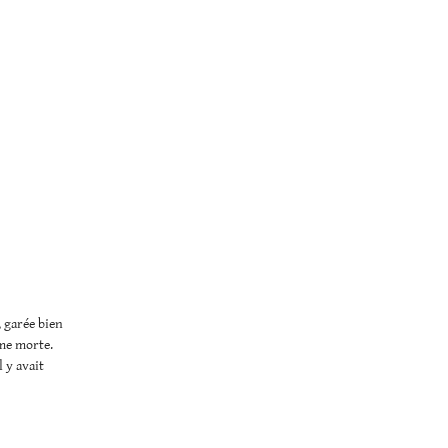
, garée bien
mme morte.
l y avait