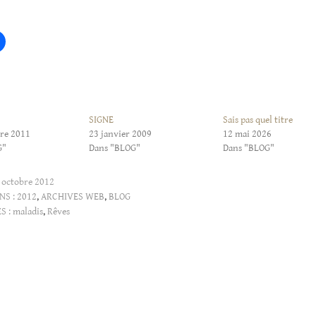
SIGNE
Sais pas quel titre
re 2011
23 janvier 2009
12 mai 2026
G"
Dans "BLOG"
Dans "BLOG"
 octobre 2012
NS :
2012
,
ARCHIVES WEB
,
BLOG
S :
maladis
,
Rêves