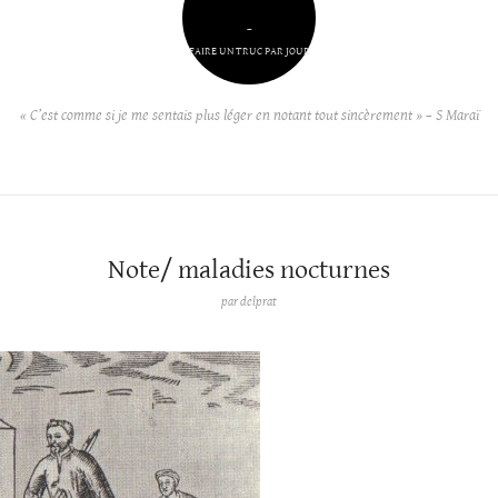
–
FAIRE UN TRUC PAR JOUR
« C’est comme si je me sentais plus léger en notant tout sincèrement » – S Maraï
Note/ maladies nocturnes
par
delprat