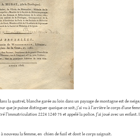
dans la quatreL blanche garée au loin dans un paysage de montagne est de neige
our que je puisse distinguer quoique ce soit, j’ai vu à l’arrière le corps d’une fe
stré l’immatriculation 2224 1240 75 et appelé la police. J’ai joué avec un enfant. I
é à nouveau la femme, en chien de fusil et dont le corps saignait.