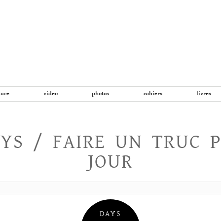
Aller
au
contenu
ture
video
photos
cahiers
livres
YS / FAIRE UN TRUC 
JOUR
DAYS