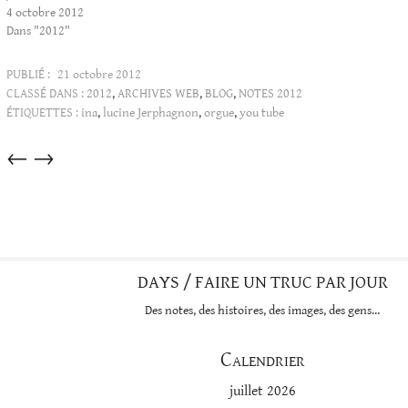
4 octobre 2012
Dans "2012"
PUBLIÉ :
21 octobre 2012
CLASSÉ DANS :
2012
,
ARCHIVES WEB
,
BLOG
,
NOTES 2012
ÉTIQUETTES :
ina
,
lucine Jerphagnon
,
orgue
,
you tube
Articles
←
→
dans
cette
catégorie
DAYS / FAIRE UN TRUC PAR JOUR
Des notes, des histoires, des images, des gens…
Calendrier
juillet 2026