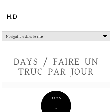
Aller
au
contenu
H.D
"Dans
Navigation dans le site
la
vie
on
devrait
DAYS / FAIRE UN
tout
essayer
TRUC PAR JOUR
sauf
l'inceste
et
la
danse
folklorique"
DAYS
Christopher
Lee
–