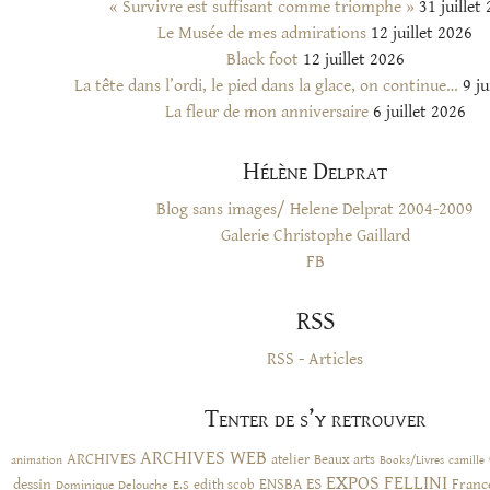
« Survivre est suffisant comme triomphe »
31 juillet
Le Musée de mes admirations
12 juillet 2026
Black foot
12 juillet 2026
La tête dans l’ordi, le pied dans la glace, on continue…
9 ju
La fleur de mon anniversaire
6 juillet 2026
Hélène Delprat
Blog sans images/ Helene Delprat 2004-2009
Galerie Christophe Gaillard
FB
RSS
RSS - Articles
Tenter de s’y retrouver
ARCHIVES WEB
ARCHIVES
atelier
Beaux arts
animation
Books/Livres
camille
EXPOS
FELLINI
ES
dessin
ENSBA
Franc
Dominique Delouche
edith scob
E.S