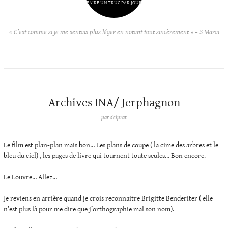
FAIRE UN TRUC PAR JOUR
« C’est comme si je me sentais plus léger en notant tout sincèrement » – S Maraï
Archives INA/ Jerphagnon
par
delprat
Le film est plan-plan mais bon… Les plans de coupe ( la cime des arbres et le
bleu du ciel) , les pages de livre qui tournent toute seules… Bon encore.
Le Louvre… Allez…
Je reviens en arrière quand je crois reconnaitre Brigitte Benderiter ( elle
n’est plus là pour me dire que j’orthographie mal son nom).