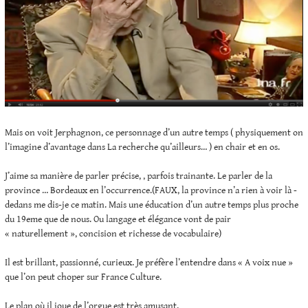
Mais on voit Jerphagnon, ce personnage d’un autre temps ( physiquement on
l’imagine d’avantage dans La recherche qu’ailleurs… ) en chair et en os.
J’aime sa manière de parler précise, , parfois trainante. Le parler de la
province … Bordeaux en l’occurrence.(FAUX, la province n’a rien à voir là -
dedans me dis-je ce matin. Mais une éducation d’un autre temps plus proche
du 19eme que de nous. Ou langage et élégance vont de pair
« naturellement », concision et richesse de vocabulaire)
Il est brillant, passionné, curieux. Je préfère l’entendre dans « A voix nue »
que l’on peut choper sur France Culture.
Le plan où il joue de l’orgue est très amusant.