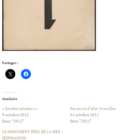
Partager :
Similaire
« Etceteri,etcetera »
Pas envie d’aller travailler
9 octobre 2012
31 octobre 2012
Dans "2012"
Dans "2012"
LE MONUMENT PRES DE LA MER +
JERPHAGNON