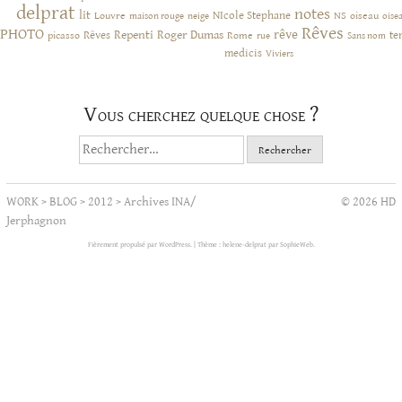
delprat
notes
lit
NIcole Stephane
NS
Louvre
neige
oiseau
maison rouge
oise
Rêves
PHOTO
rêve
Rêves
Repenti
Roger Dumas
picasso
Rome
te
rue
Sans nom
medicis
Viviers
Vous cherchez quelque chose ?
Rechercher :
WORK
>
BLOG
>
2012
>
Archives INA/
© 2026 HD
Jerphagnon
Fièrement propulsé par WordPress.
|
Thème : helene-delprat par
SophieWeb
.