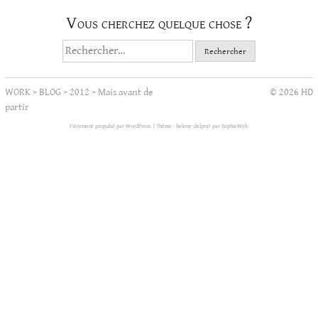
Vous cherchez quelque chose ?
Rechercher :
WORK
>
BLOG
>
2012
>
Mais avant de
© 2026 HD
partir
Fièrement propulsé par WordPress.
|
Thème : helene-delprat par
SophieWeb
.