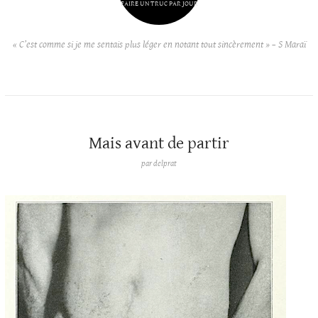
FAIRE UN TRUC PAR JOUR
« C’est comme si je me sentais plus léger en notant tout sincèrement » – S Maraï
Mais avant de partir
par
delprat