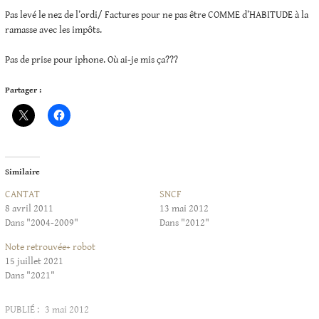
Pas levé le nez de l’ordi/ Factures pour ne pas être COMME d’HABITUDE à la
ramasse avec les impôts.
Pas de prise pour iphone. Où ai-je mis ça???
Partager :
Similaire
CANTAT
SNCF
8 avril 2011
13 mai 2012
Dans "2004-2009"
Dans "2012"
Note retrouvée+ robot
15 juillet 2021
Dans "2021"
PUBLIÉ :
3 mai 2012