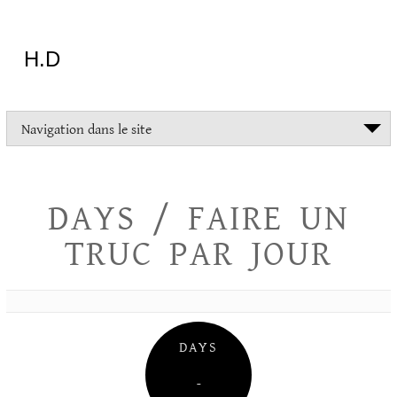
Aller
au
contenu
H.D
"Dans
Navigation dans le site
la
vie
on
devrait
DAYS / FAIRE UN
tout
essayer
TRUC PAR JOUR
sauf
l'inceste
et
la
danse
folklorique"
DAYS
Christopher
Lee
–