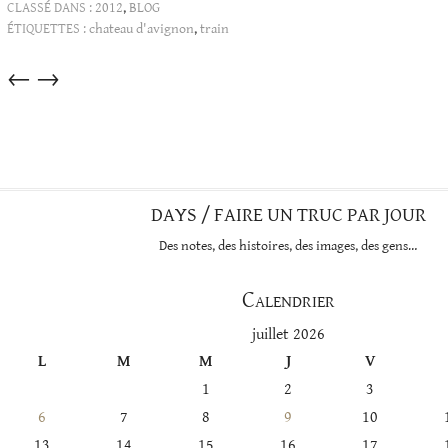
CLASSÉ DANS :
2012
,
BLOG
ÉTIQUETTES :
chateau d'avignon
,
train
Articles
←
→
dans
cette
catégorie
DAYS / FAIRE UN TRUC PAR JOUR
Des notes, des histoires, des images, des gens…
Calendrier
juillet 2026
L
M
M
J
V
1
2
3
6
7
8
9
10
13
14
15
16
17