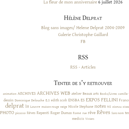
La fleur de mon anniversaire
6 juillet 2026
Hélène Delprat
Blog sans images/ Helene Delprat 2004-2009
Galerie Christophe Gaillard
FB
RSS
RSS - Articles
Tenter de s’y retrouver
ARCHIVES WEB
ARCHIVES
atelier
Beaux arts
animation
Books/Livres
camille
EXPOS
FELLINI
ES
dessin
ENSBA
Franc
Dominique Delouche
edith scob
E.S
delprat
notes
lit
NIcole Stephane
NS
Louvre
neige
oiseau
maison rouge
oise
Rêves
PHOTO
rêve
Rêves
Repenti
Roger Dumas
picasso
Rome
te
rue
Sans nom
medicis
Viviers