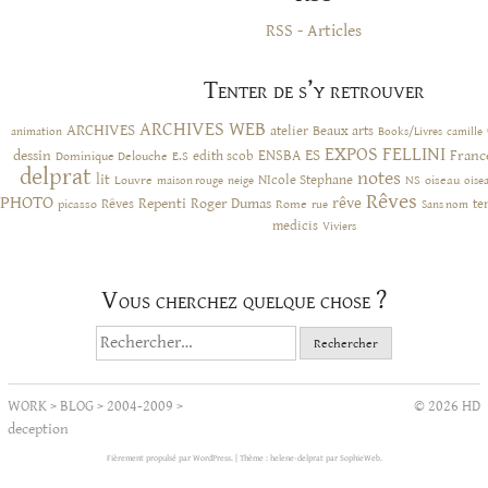
RSS - Articles
Tenter de s’y retrouver
ARCHIVES WEB
ARCHIVES
atelier
Beaux arts
animation
Books/Livres
camille
EXPOS
FELLINI
ES
dessin
ENSBA
Franc
Dominique Delouche
edith scob
E.S
delprat
notes
lit
NIcole Stephane
NS
Louvre
neige
oiseau
maison rouge
oise
Rêves
PHOTO
rêve
Rêves
Repenti
Roger Dumas
picasso
Rome
te
rue
Sans nom
medicis
Viviers
Vous cherchez quelque chose ?
Rechercher :
WORK
>
BLOG
>
2004-2009
>
© 2026 HD
deception
Fièrement propulsé par WordPress.
|
Thème : helene-delprat par
SophieWeb
.