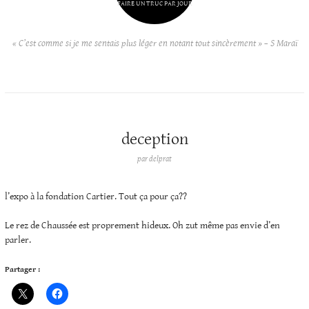
FAIRE UN TRUC PAR JOUR
« C’est comme si je me sentais plus léger en notant tout sincèrement » – S Maraï
deception
par
delprat
l’expo à la fondation Cartier. Tout ça pour ça??
Le rez de Chaussée est proprement hideux. Oh zut même pas envie d’en
parler.
Partager :