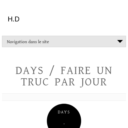
Aller
au
contenu
H.D
"Dans
Navigation dans le site
la
vie
on
devrait
DAYS / FAIRE UN
tout
essayer
TRUC PAR JOUR
sauf
l'inceste
et
la
danse
folklorique"
DAYS
Christopher
Lee
–