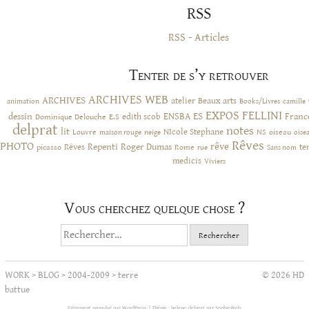
RSS
RSS - Articles
Tenter de s’y retrouver
ARCHIVES WEB
ARCHIVES
atelier
Beaux arts
animation
Books/Livres
camille
EXPOS
FELLINI
ES
dessin
ENSBA
Franc
Dominique Delouche
edith scob
E.S
delprat
notes
lit
NIcole Stephane
NS
Louvre
neige
oiseau
maison rouge
oise
Rêves
PHOTO
rêve
Rêves
Repenti
Roger Dumas
picasso
Rome
te
rue
Sans nom
medicis
Viviers
Vous cherchez quelque chose ?
Rechercher :
WORK
>
BLOG
>
2004-2009
>
terre
© 2026 HD
battue
Fièrement propulsé par WordPress.
|
Thème : helene-delprat par
SophieWeb
.