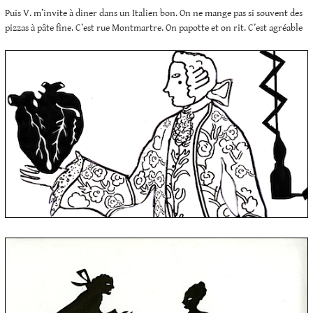
Puis V. m’invite à diner dans un Italien bon. On ne mange pas si souvent des
pizzas à pâte fine. C’est rue Montmartre. On papotte et on rit. C’est agréable