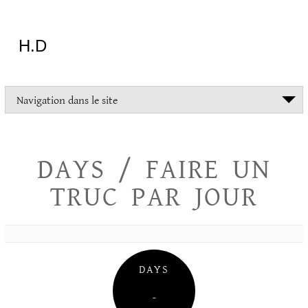
Aller
au
contenu
H.D
"Dans
Navigation dans le site
la
vie
on
devrait
DAYS / FAIRE UN
tout
essayer
TRUC PAR JOUR
sauf
l'inceste
et
la
danse
folklorique"
DAYS
Christopher
Lee
–