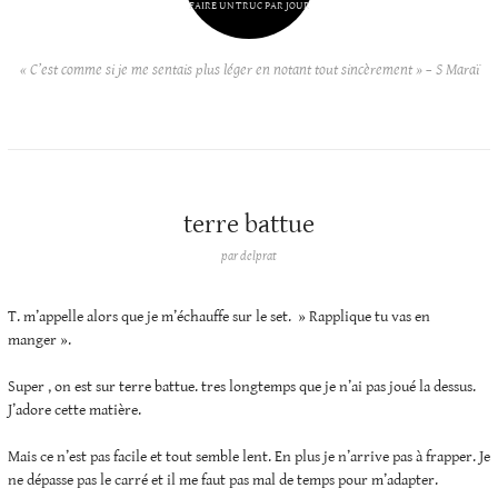
FAIRE UN TRUC PAR JOUR
« C’est comme si je me sentais plus léger en notant tout sincèrement » – S Maraï
terre battue
par
delprat
T. m’appelle alors que je m’échauffe sur le set. » Rapplique tu vas en
manger ».
Super , on est sur terre battue. tres longtemps que je n’ai pas joué la dessus.
J’adore cette matière.
Mais ce n’est pas facile et tout semble lent. En plus je n’arrive pas à frapper. Je
ne dépasse pas le carré et il me faut pas mal de temps pour m’adapter.