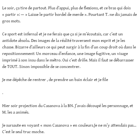
Le soir, ça tire de partout. Plus d’appui, plus de flexions, et ce bras qui dois
« partir »: — » Laisse le partir bordel de merde ». Pourtant T. ne dis jamais de
gros mots.
Ce sport est infernal et je ne ferais que ça si je m’écoutais, car c’est un
antidote absolu. Des images de la réalité traversent mon esprit et je les
chasse. Bizarre d’ailleurs ce qui peut surgir à la fin d’un coup droit où dans le
repositionnement: Un morceau d’enfance, une image fugitive, un visage
imprimé à son insu dans le métro. Oui c’est drôle. Mais il faut se débarrasser
de TOUT. Sinon impossible de se concentrer.
Je me dépêche de rentrer , de prendre un bain éclair et je file
.
Hier soir projection du Casanova à la BN. J’avais découpé les personnage, et
M. les a animés.
Je sursaute en voyant « mon Casanova » en couleurs.Je ne m’y attendais pas…
C’est le seul truc moche.