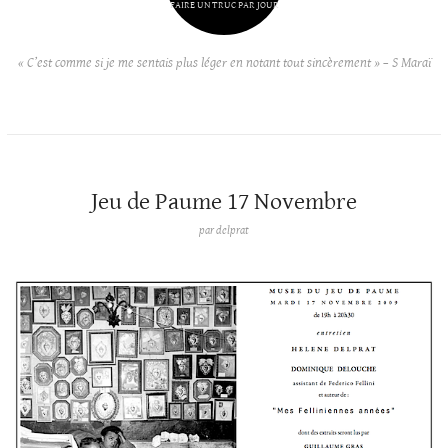
FAIRE UN TRUC PAR JOUR
« C’est comme si je me sentais plus léger en notant tout sincèrement » – S Maraï
Jeu de Paume 17 Novembre
par
delprat