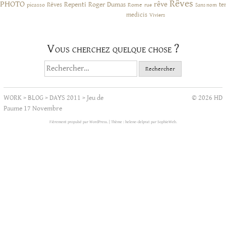
Rêves
PHOTO
rêve
Rêves
Repenti
Roger Dumas
picasso
Rome
te
rue
Sans nom
medicis
Viviers
Vous cherchez quelque chose ?
Rechercher :
WORK
>
BLOG
>
DAYS 2011
>
Jeu de
© 2026 HD
Paume 17 Novembre
Fièrement propulsé par WordPress.
|
Thème : helene-delprat par
SophieWeb
.