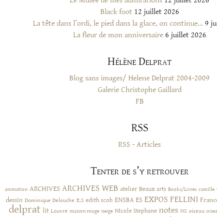
Le Musée de mes admirations
12 juillet 2026
Black foot
12 juillet 2026
La tête dans l’ordi, le pied dans la glace, on continue…
9 ju
La fleur de mon anniversaire
6 juillet 2026
Hélène Delprat
Blog sans images/ Helene Delprat 2004-2009
Galerie Christophe Gaillard
FB
RSS
RSS - Articles
Tenter de s’y retrouver
ARCHIVES WEB
ARCHIVES
atelier
Beaux arts
animation
Books/Livres
camille
EXPOS
FELLINI
ES
dessin
ENSBA
Franc
Dominique Delouche
edith scob
E.S
delprat
notes
lit
NIcole Stephane
NS
Louvre
neige
oiseau
maison rouge
oise