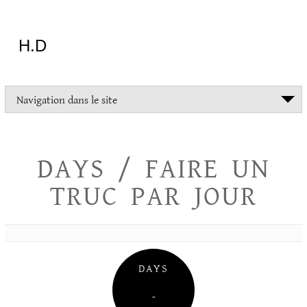
Aller
au
contenu
H.D
"Dans
Navigation dans le site
la
vie
on
devrait
DAYS / FAIRE UN
tout
essayer
TRUC PAR JOUR
sauf
l'inceste
et
la
danse
folklorique"
DAYS
Christopher
Lee
–