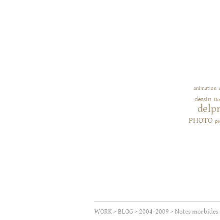
animation
dessin
Do
delp
PHOTO
pi
WORK
>
BLOG
>
2004-2009
>
Notes morbides