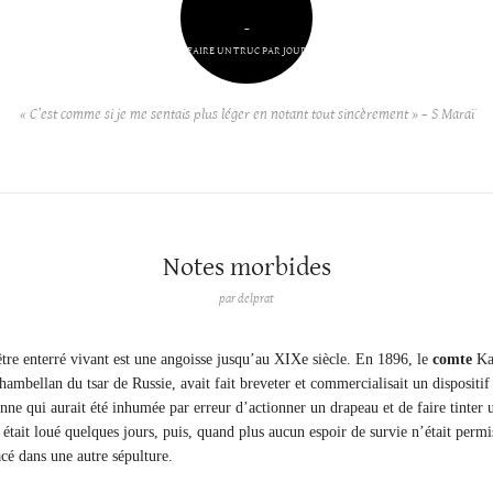
–
FAIRE UN TRUC PAR JOUR
« C’est comme si je me sentais plus léger en notant tout sincèrement » – S Maraï
Notes morbides
par
delprat
tre enterré vivant est une angoisse jusqu’au XIXe siècle. En 1896, le
comte
Ka
hambellan du tsar de Russie, avait fait breveter et commercialisait un dispositif
nne qui aurait été inhumée par erreur d’actionner un drapeau et de faire tinter 
était loué quelques jours, puis, quand plus aucun espoir de survie n’était permis
lacé dans une autre sépulture.