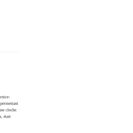
rnice-
 permettant
une cloche.
, était