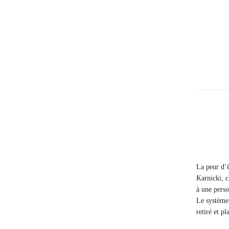
Christopher
Lee
La peur d’ê
Karnicki, c
à une perso
Le système 
retiré et p