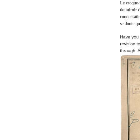
Le croque-m
du miroir d
condensatio
se doute qu
Have you e
revision to
through. A