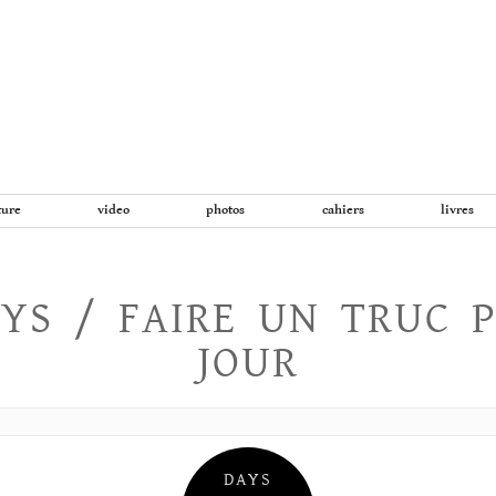
Aller
au
contenu
ture
video
photos
cahiers
livres
YS / FAIRE UN TRUC 
JOUR
DAYS