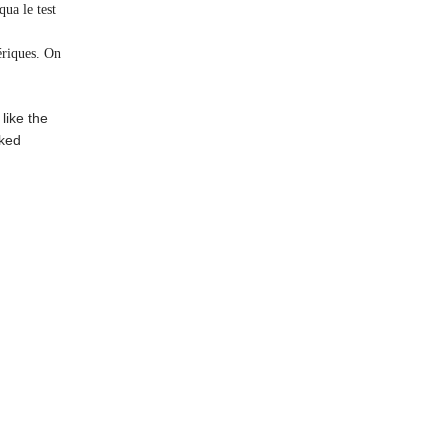
qua le test
ériques. On
like the
ked