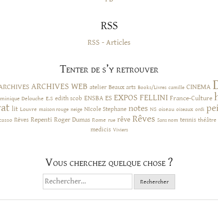
RSS
RSS - Articles
Tenter de s’y retrouver
ARCHIVES WEB
ARCHIVES
CINEMA
atelier
Beaux arts
Books/Livres
camille
EXPOS
FELLINI
ES
ENSBA
France-Culture
minique Delouche
edith scob
E.S
rat
pe
notes
lit
NIcole Stephane
NS
Louvre
neige
oiseau
maison rouge
oiseaux
ordi
Rêves
rêve
Rêves
Repenti
Roger Dumas
casso
Rome
tennis
rue
Sans nom
théâtre
medicis
Viviers
Vous cherchez quelque chose ?
Rechercher :