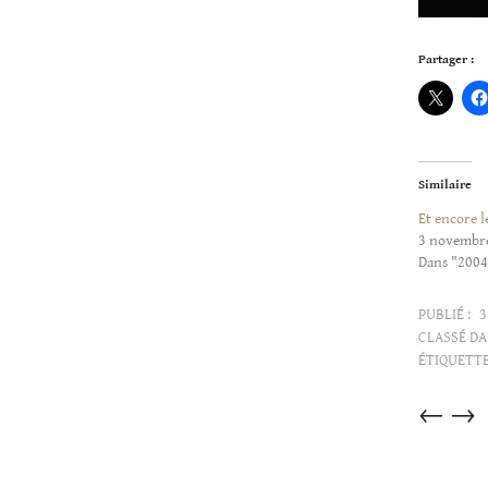
Partager :
Similaire
Et encore l
3 novembr
Dans "200
PUBLIÉ :
3
CLASSÉ DA
ÉTIQUETTE
Articles
←
→
dans
cette
catégorie