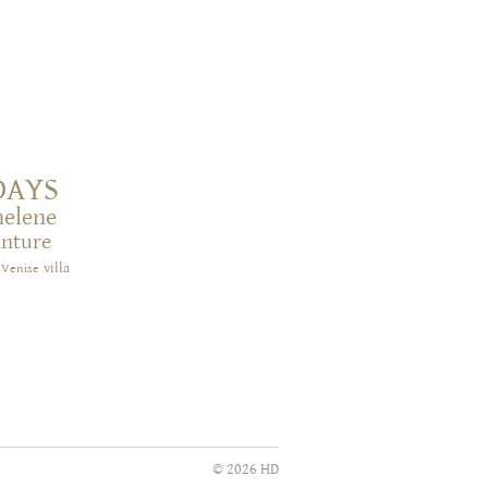
DAYS
helene
inture
villa
Venise
© 2026 HD