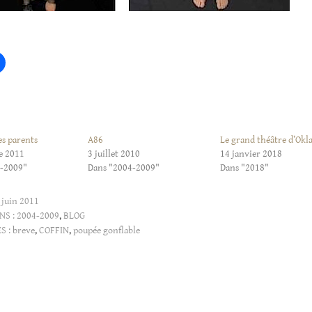
es parents
A86
Le grand théâtre d’Ok
e 2011
3 juillet 2010
14 janvier 2018
4-2009"
Dans "2004-2009"
Dans "2018"
 juin 2011
NS :
2004-2009
,
BLOG
S :
breve
,
COFFIN
,
poupée gonflable