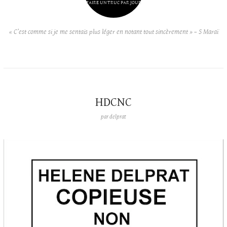
FAIRE UN TRUC PAR JOUR
« C’est comme si je me sentais plus léger en notant tout sincèrement » – S Maraï
HDCNC
par
delprat