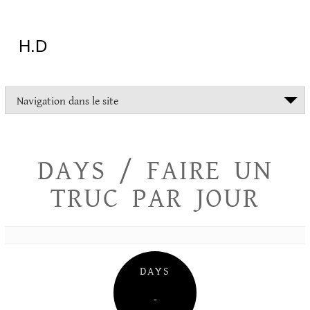
Aller
au
contenu
H.D
"Dans
Navigation dans le site
la
vie
on
devrait
DAYS / FAIRE UN
tout
essayer
TRUC PAR JOUR
sauf
l'inceste
et
la
danse
folklorique"
DAYS
Christopher
Lee
–