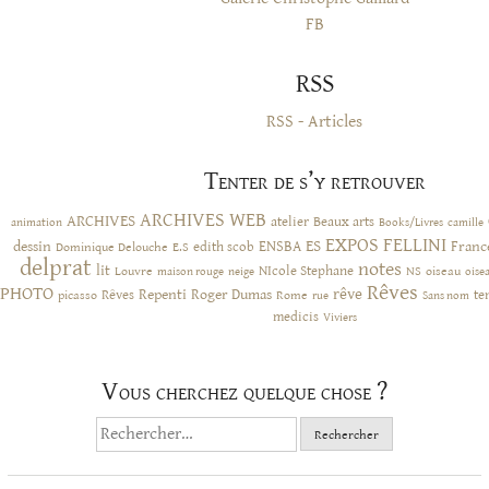
FB
RSS
RSS - Articles
Tenter de s’y retrouver
ARCHIVES WEB
ARCHIVES
atelier
Beaux arts
animation
Books/Livres
camille
EXPOS
FELLINI
ES
dessin
ENSBA
Franc
Dominique Delouche
edith scob
E.S
delprat
notes
lit
NIcole Stephane
NS
Louvre
neige
oiseau
maison rouge
oise
Rêves
PHOTO
rêve
Rêves
Repenti
Roger Dumas
picasso
Rome
te
rue
Sans nom
medicis
Viviers
Vous cherchez quelque chose ?
Rechercher :