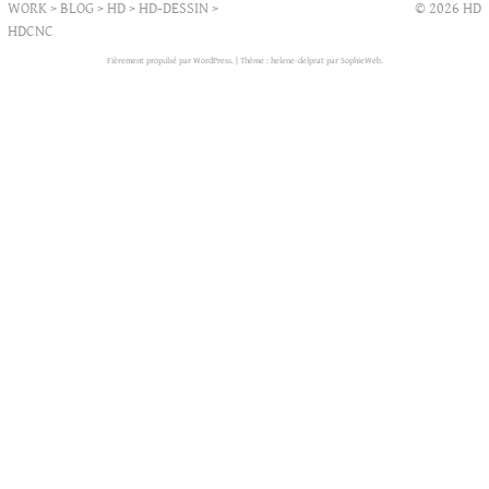
WORK
>
BLOG
>
HD
>
HD-DESSIN
>
© 2026 HD
HDCNC
Fièrement propulsé par WordPress.
|
Thème : helene-delprat par
SophieWeb
.