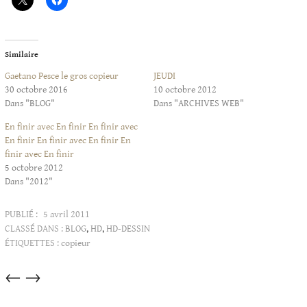
Similaire
Gaetano Pesce le gros copieur
JEUDI
30 octobre 2016
10 octobre 2012
Dans "BLOG"
Dans "ARCHIVES WEB"
En finir avec En finir En finir avec
En finir En finir avec En finir En
finir avec En finir
5 octobre 2012
Dans "2012"
PUBLIÉ :
5 avril 2011
CLASSÉ DANS :
BLOG
,
HD
,
HD-DESSIN
ÉTIQUETTES :
copieur
Articles
←
→
dans
cette