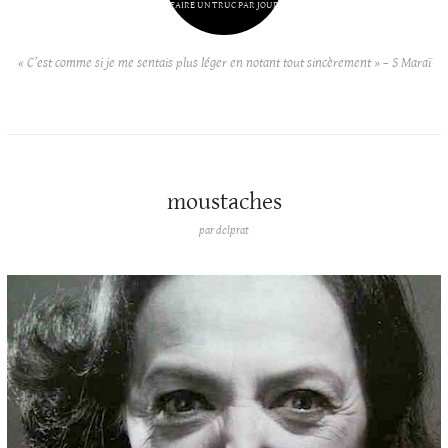
FAIRE UN TRUC PAR JOUR
« C’est comme si je me sentais plus léger en notant tout sincèrement » – S Maraï
moustaches
par
delprat