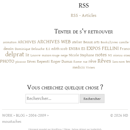
RSS
RSS - Articles
Tenter de s’y retrouver
ARCHIVES WEB
ARCHIVES
atelier
Beaux arts
animation
Books/Livres
camille
EXPOS
FELLINI
ES
dessin
ENSBA
Franc
Dominique Delouche
edith scob
E.S
delprat
notes
lit
NIcole Stephane
NS
Louvre
neige
oiseau
maison rouge
oise
Rêves
PHOTO
rêve
Rêves
Repenti
Roger Dumas
picasso
Rome
te
rue
Sans nom
medicis
Viviers
Vous cherchez quelque chose ?
Rechercher :
WORK
>
BLOG
>
2004-2009
>
© 2026 HD
moustaches
Fièrement propulsé par WordPress.
|
Thème : helene-delprat par
SophieWeb
.