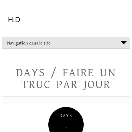
Aller
au
contenu
H.D
"Dans
Navigation dans le site
la
vie
on
devrait
DAYS / FAIRE UN
tout
essayer
TRUC PAR JOUR
sauf
l'inceste
et
la
danse
folklorique"
DAYS
Christopher
Lee
–