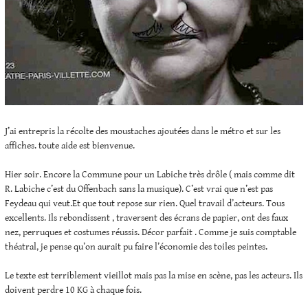
J’ai entrepris la récolte des moustaches ajoutées dans le métro et sur les
affiches. toute aide est bienvenue.
Hier soir. Encore la Commune pour un Labiche très drôle ( mais comme dit
R. Labiche c’est du Offenbach sans la musique). C’est vrai que n’est pas
Feydeau qui veut.Et que tout repose sur rien. Quel travail d’acteurs. Tous
excellents. Ils rebondissent , traversent des écrans de papier, ont des faux
nez, perruques et costumes réussis. Décor parfait . Comme je suis comptable
théatral, je pense qu’on aurait pu faire l’économie des toiles peintes.
Le texte est terriblement vieillot mais pas la mise en scène, pas les acteurs. Ils
doivent perdre 10 KG à chaque fois.