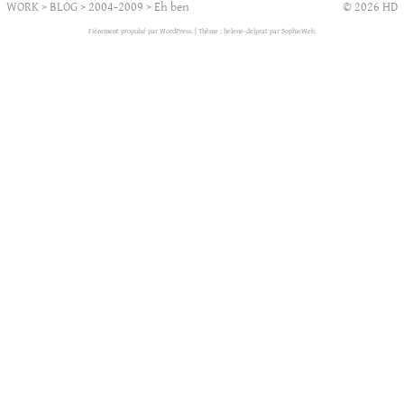
WORK
>
BLOG
>
2004-2009
>
Eh ben
© 2026 HD
Fièrement propulsé par WordPress.
|
Thème : helene-delprat par
SophieWeb
.