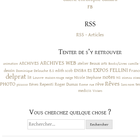
FB
RSS
RSS - Articles
Tenter de s’y retrouver
ARCHIVES WEB
ARCHIVES
atelier
Beaux arts
animation
Books/Livres
camille
EXPOS
FELLINI
ES
dessin
ENSBA
Franc
Dominique Delouche
edith scob
E.S
delprat
notes
lit
NIcole Stephane
NS
Louvre
neige
oiseau
maison rouge
oise
Rêves
PHOTO
rêve
Rêves
Repenti
Roger Dumas
picasso
Rome
te
rue
Sans nom
medicis
Viviers
Vous cherchez quelque chose ?
Rechercher :