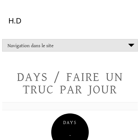
Aller
au
contenu
H.D
"Dans
Navigation dans le site
la
vie
on
devrait
DAYS / FAIRE UN
tout
essayer
TRUC PAR JOUR
sauf
l'inceste
et
la
danse
folklorique"
DAYS
Christopher
Lee
–