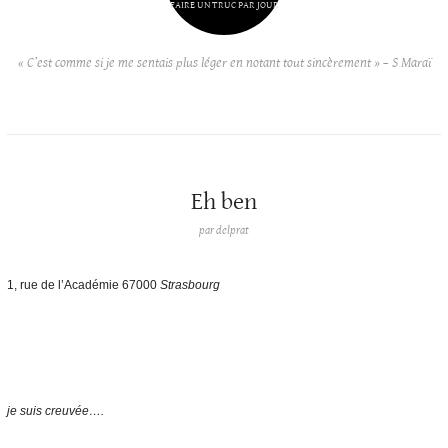
FAIRE UN TRUC PAR JOUR
« C’est comme si je me sentais plus léger en notant tout sincèrement » – S Maraï
Eh ben
par
delprat
1, rue de l’Académie 67000
Strasbourg
je suis creuvée….