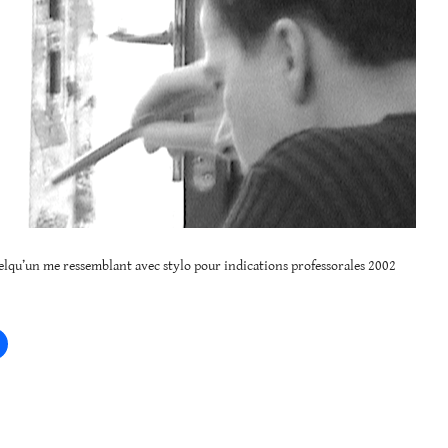
elqu’un me ressemblant avec stylo pour indications professorales 2002