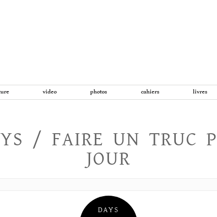
Aller
au
contenu
ture
video
photos
cahiers
livres
YS / FAIRE UN TRUC 
JOUR
DAYS