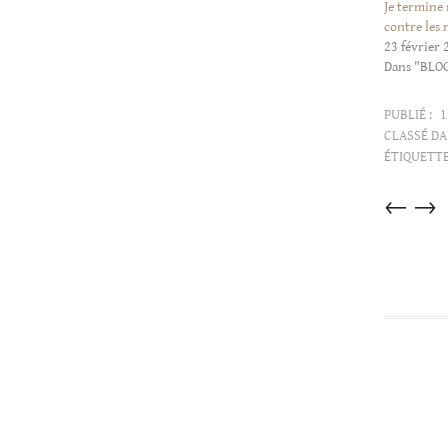
Je termine
contre les 
23 février 
Dans "BLO
PUBLIÉ :
1
CLASSÉ DA
ÉTIQUETTE
Articles
←
→
dans
cette
catégorie