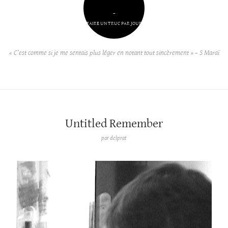
–
FAIRE UN TRUC PAR JOUR
« C’est comme si je me sentais plus léger en notant tout sincèrement » – S Maraï
Untitled Remember
par
delprat