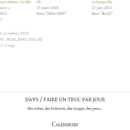
 moi-même « la tête
Oh
Le temps file
murs »
13 mars 2010
21 juin 2011
2013
Dans "2004-2009"
Dans "BLOG"
G"
1 novembre 2010
NS :
BLOG
,
DAYS 2010
,
HD
S :
Cergy
DAYS / FAIRE UN TRUC PAR JOUR
Des notes, des histoires, des images, des gens…
Calendrier