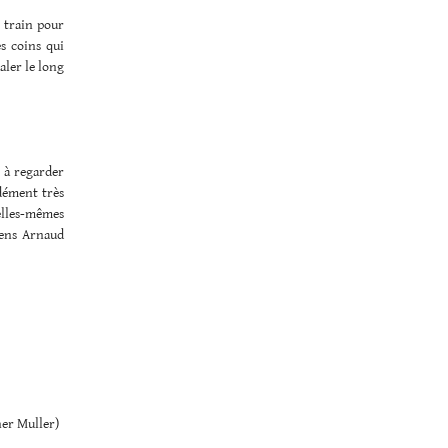
e train pour
s coins qui
aler le long
 à regarder
dément très
 elles-mêmes
ens Arnaud
ner Muller)