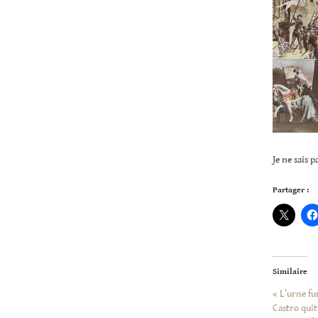
Je ne sais p
Partager :
Similaire
« L’urne fu
Castro quit