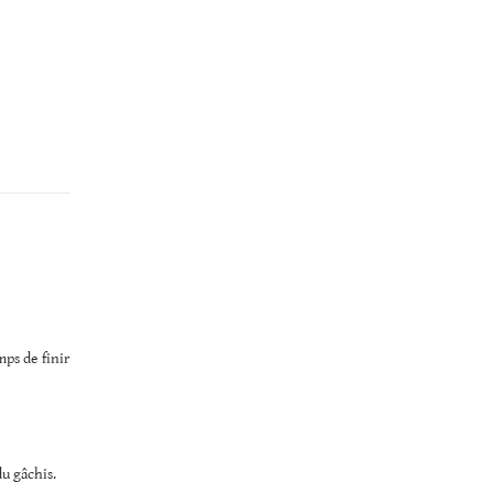
mps de finir
du gâchis.