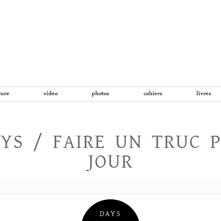
Aller
au
contenu
ture
video
photos
cahiers
livres
YS / FAIRE UN TRUC 
JOUR
DAYS