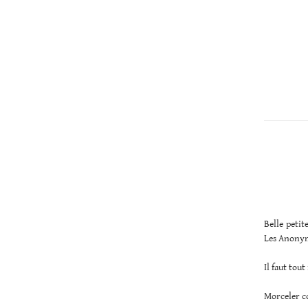
Christopher
Lee
Belle petit
Les Anonym
Il faut tou
Morceler co