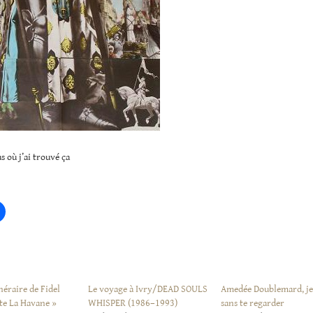
as où j’ai trouvé ça
néraire de Fidel
Le voyage à Ivry/DEAD SOULS
Amedée Doublemard, je
te La Havane »
WHISPER (1986–1993)
sans te regarder