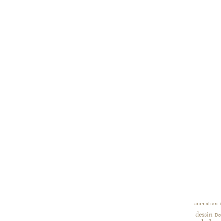
animation
dessin
Do