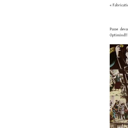
« Fabricat
Passe deva
Optimind!!