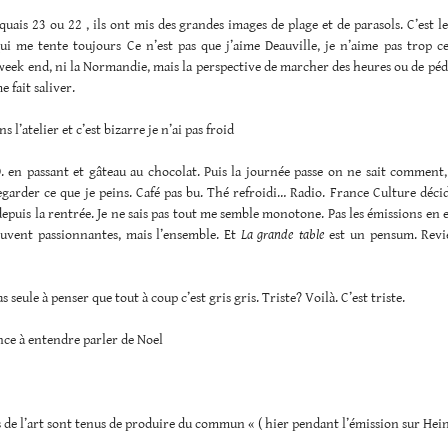
quais 23 ou 22 , ils ont mis des grandes images de plage et de parasols. C’est l
ui me tente toujours Ce n’est pas que j’aime Deauville, je n’aime pas trop ce
week end, ni la Normandie, mais la perspective de marcher des heures ou de péd
e fait saliver.
ans l’atelier et c’est bizarre je n’ai pas froid
. en passant et gâteau au chocolat. Puis la journée passe on ne sait comment,
garder ce que je peins. Café pas bu. Thé refroidi… Radio. France Culture déci
puis la rentrée. Je ne sais pas tout me semble monotone. Pas les émissions en
ouvent passionnantes, mais l’ensemble. Et
La grande table
est un pensum. Revi
as seule à penser que tout à coup c’est gris gris. Triste? Voilà. C’est triste.
e à entendre parler de Noel
s de l’art sont tenus de produire du commun « ( hier pendant l’émission sur Hei