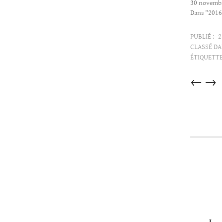
30 novemb
Dans "2016
PUBLIÉ :
2
CLASSÉ DA
ÉTIQUETTE
Articles
←
→
dans
cette
catégorie