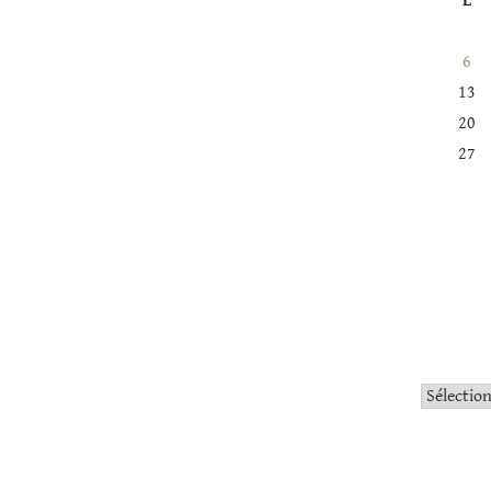
L
6
13
20
27
Catégorie