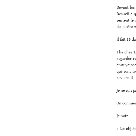
Devant les 
Deauville q
sentent le 
de la côte m
Il fait 15 d
Thé chez D
regarder re
ennuyeux de
qui sont s
reviens!!!
Je ne suis p
On commenc
Je note:
« Les objet