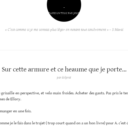
–
FAIRE UN TRUC PAR JOUR
« C’est comme si je me sentais plus léger en notant tout sincèrement » – S Maraï
Sur cette armure et ce heaume que je porte…
par
delprat
e grisaille en perspective, et velo main froides. Acheter des gants. Pas pris le te
es de Ellory.
t manger en une fois.
mme je le fais dans le trajet ( trop court quand on a un bon livre) pour A. c’est 