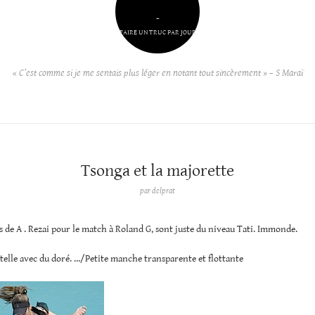
–
FAIRE UN TRUC PAR JOUR
« C’est comme si je me sentais plus léger en notant tout sincèrement » – S Maraï
Tsonga et la majorette
par
delprat
s de A . Rezai pour le match à Roland G, sont juste du niveau Tati. Immonde.
telle avec du doré. …/Petite manche transparente et flottante