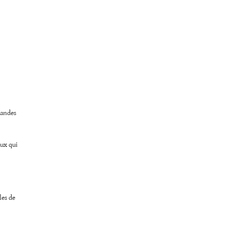
randes
aux qui
les de