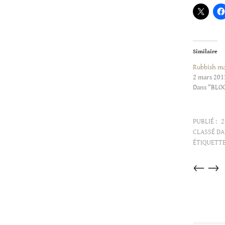
Similaire
Rubbish ma
2 mars 201
Dans "BLO
PUBLIÉ :
2
CLASSÉ DA
ÉTIQUETTE
Articles
←
→
dans
cette
catégorie