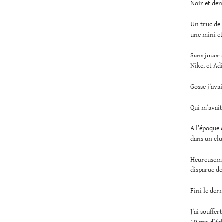
Noir et den
Un truc de
une mini et
Sans jouer 
Nike, et Ad
Gosse j’ava
Qui m’avait
A l’époque 
dans un clu
Heureusemen
disparue de
Fini le de
J’ai souffer
10 mn d’éc