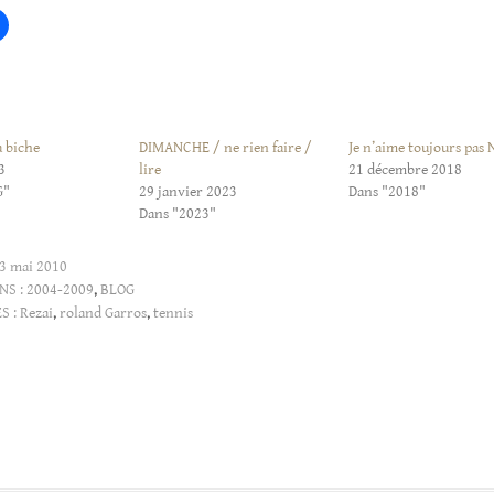
 biche
DIMANCHE / ne rien faire /
Je n’aime toujours pas 
3
lire
21 décembre 2018
G"
29 janvier 2023
Dans "2018"
Dans "2023"
3 mai 2010
NS :
2004-2009
,
BLOG
S :
Rezai
,
roland Garros
,
tennis