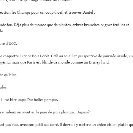
rection les Champs pour un coup d’oeil et trouver Daniel .
de fou. Déjà plus de monde que de plantes, arbres branches, vignes feuilles et
le.
coté d’UGC.
lle casquette France Bois Forêt. Café au soleil et perspective de journée inside, vu
 génial mais que Paris est blindé de monde comme un Disney land.
e qu’hier.
ulos.
 il est bien sapé. Des belles pompes.
re hideux on avait eu le jean de jsais plus qui… Agassi?
 est pas beau avec son petit sac doré. Il devrait y mettre un chien chien plutôt qu