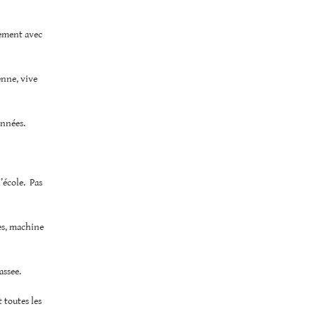
lement avec
enne, vive
années.
l’école. Pas
les, machine
assee.
t toutes les