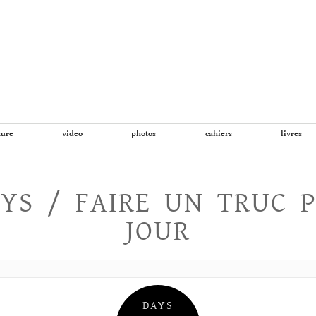
Aller
au
contenu
ture
video
photos
cahiers
livres
YS / FAIRE UN TRUC 
JOUR
DAYS