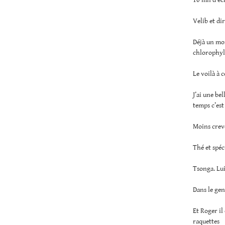
Velib et di
Déjà un mon
chlorophyl
Le voilà à 
J’ai une be
temps c’est
Moins crevé
Thé et spéc
Tsonga. Lui
Dans le gen
Et Roger il
raquettes