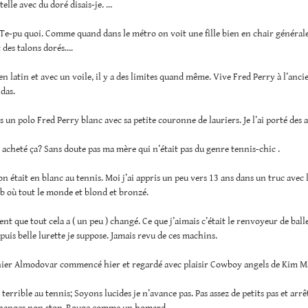
telle avec du doré disais-je. …
 Te-pu quoi. Comme quand dans le métro on voit une fille bien en chair généra
 des talons dorés….
en latin et avec un voile, il y a des limites quand même. Vive Fred Perry à l’anci
idas.
is un polo Fred Perry blanc avec sa petite couronne de lauriers. Je l’ai porté des 
 acheté ça? Sans doute pas ma mère qui n’était pas du genre tennis-chic .
on était en blanc au tennis. Moi j’ai appris un peu vers 13 ans dans un truc avec 
b où tout le monde et blond et bronzé.
t que tout cela a ( un peu ) changé. Ce que j’aimais c’était le renvoyeur de bal
puis belle lurette je suppose. Jamais revu de ces machins.
rnier Almodovar commencé hier et regardé avec plaisir Cowboy angels de Kim M
t terrible au tennis; Soyons lucides je n’avance pas. Pas assez de petits pas et arrê
hanges non stop. Rouge comme un homard.