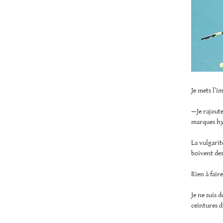
Je mets l’i
—Je rajoute
marques hy
La vulgarit
boivent des
Rien à fair
Je ne suis 
ceintures d