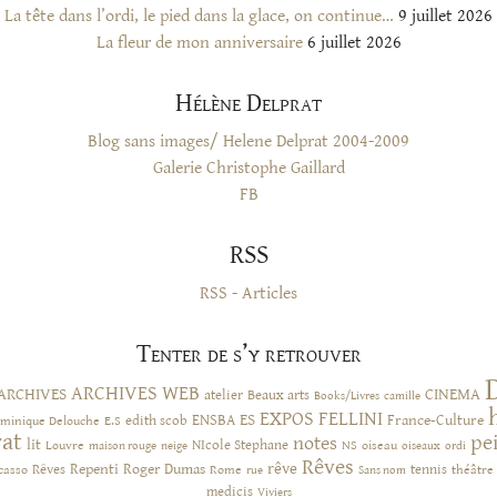
La tête dans l’ordi, le pied dans la glace, on continue…
9 juillet 2026
La fleur de mon anniversaire
6 juillet 2026
Hélène Delprat
Blog sans images/ Helene Delprat 2004-2009
Galerie Christophe Gaillard
FB
RSS
RSS - Articles
Tenter de s’y retrouver
ARCHIVES WEB
ARCHIVES
CINEMA
atelier
Beaux arts
Books/Livres
camille
EXPOS
FELLINI
ES
ENSBA
France-Culture
minique Delouche
edith scob
E.S
rat
pe
notes
lit
NIcole Stephane
NS
Louvre
neige
oiseau
maison rouge
oiseaux
ordi
Rêves
rêve
Rêves
Repenti
Roger Dumas
casso
Rome
tennis
rue
Sans nom
théâtre
medicis
Viviers