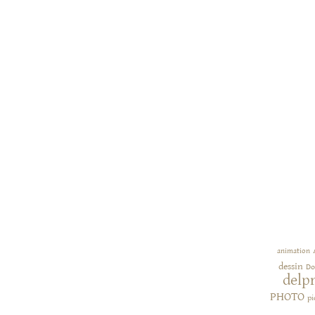
animation
dessin
Do
delp
PHOTO
pi