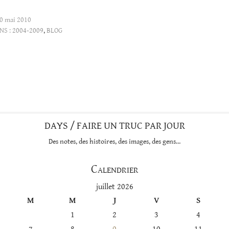
0 mai 2010
NS :
2004-2009
,
BLOG
DAYS / FAIRE UN TRUC PAR JOUR
Des notes, des histoires, des images, des gens…
Calendrier
juillet 2026
M
M
J
V
S
1
2
3
4