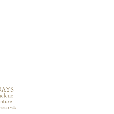
DAYS
helene
inture
villa
Venise