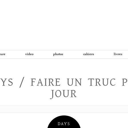
Aller
au
contenu
ture
video
photos
cahiers
livres
YS / FAIRE UN TRUC 
JOUR
DAYS