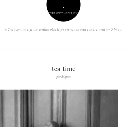
–
FAIRE UN TRUC PAR JOUR
« C’est comme si je me sentais plus léger en notant tout sincèrement » – S Maraï
tea-time
par
delprat