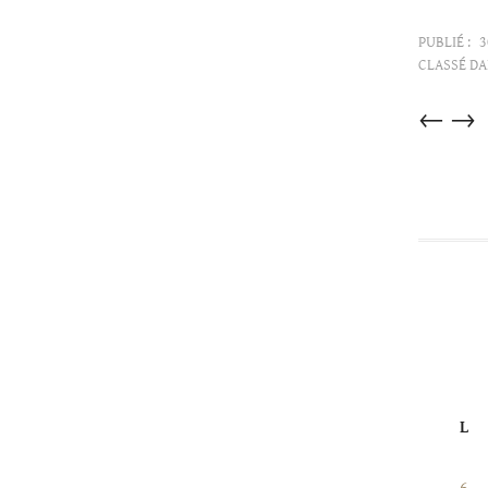
PUBLIÉ :
3
CLASSÉ DA
Articles
←
→
dans
cette
catégorie
L