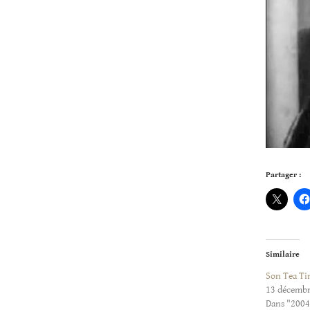
Partager :
Similaire
Son Tea T
13 décemb
Dans "200