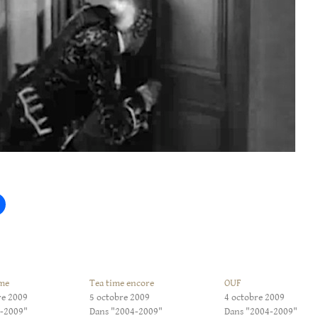
ime
Tea time encore
OUF
re 2009
5 octobre 2009
4 octobre 2009
4-2009"
Dans "2004-2009"
Dans "2004-2009"