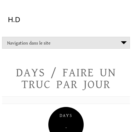
Aller
au
contenu
H.D
"Dans
Navigation dans le site
la
vie
on
devrait
DAYS / FAIRE UN
tout
essayer
TRUC PAR JOUR
sauf
l'inceste
et
la
danse
folklorique"
DAYS
Christopher
Lee
–