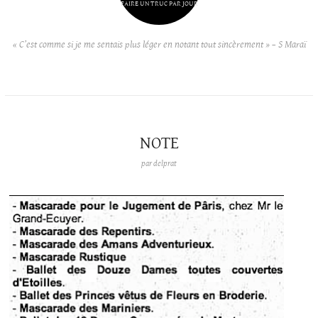
FAIRE UN TRUC PAR JOUR
« C’est comme si je me sentais plus léger en notant tout sincèrement » – S Maraï
NOTE
par
delprat