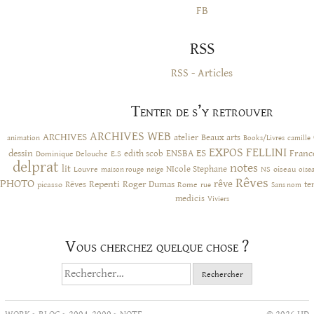
FB
RSS
RSS - Articles
Tenter de s’y retrouver
ARCHIVES WEB
ARCHIVES
atelier
Beaux arts
animation
Books/Livres
camille
EXPOS
FELLINI
ES
dessin
ENSBA
Franc
Dominique Delouche
edith scob
E.S
delprat
notes
lit
NIcole Stephane
NS
Louvre
neige
oiseau
maison rouge
oise
Rêves
PHOTO
rêve
Rêves
Repenti
Roger Dumas
picasso
Rome
te
rue
Sans nom
medicis
Viviers
Vous cherchez quelque chose ?
Rechercher :