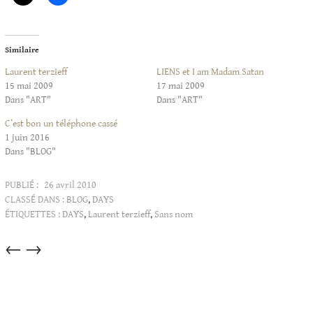
Similaire
Laurent terzieff
LIENS et I am Madam Satan
15 mai 2009
17 mai 2009
Dans "ART"
Dans "ART"
C’est bon un téléphone cassé
1 juin 2016
Dans "BLOG"
PUBLIÉ :
26 avril 2010
CLASSÉ DANS :
BLOG
,
DAYS
ÉTIQUETTES :
DAYS
,
Laurent terzieff
,
Sans nom
Articles
←
→
dans
cette
catégorie