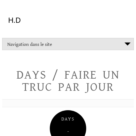
Aller
au
contenu
H.D
"Dans
Navigation dans le site
la
vie
on
devrait
DAYS / FAIRE UN
tout
essayer
TRUC PAR JOUR
sauf
l'inceste
et
la
danse
folklorique"
DAYS
Christopher
Lee
–