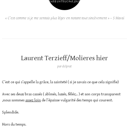
FAIRE UN TRUC PAR JOUR
« C’est comme si je me sentais plus léger en notant tout sincèrement » – S Maraï
Laurent Terzieff/Molieres hier
par
delprat
C’est ce qui s’appelle la grâce, la sainteté ( si je savais ce que cela signifie)
Avec ses deux bras cassés ( abîmés, luxés, fêlés;.. ) et son corps transparent
,nous sommes
assez loin
de l’épaisse vulgarité des temps qui courent.
Splendide.
Hors du temps.