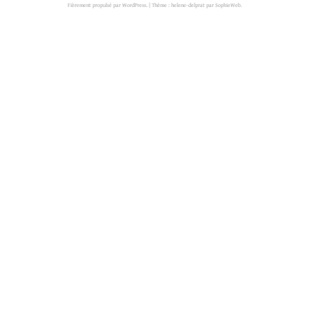
Fièrement propulsé par WordPress.
|
Thème : helene-delprat par
SophieWeb
.