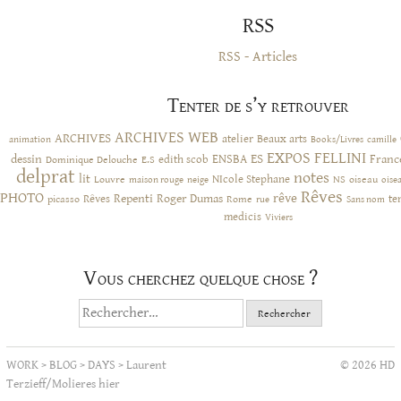
RSS
RSS - Articles
Tenter de s’y retrouver
ARCHIVES WEB
ARCHIVES
atelier
Beaux arts
animation
Books/Livres
camille
EXPOS
FELLINI
ES
dessin
ENSBA
Franc
Dominique Delouche
edith scob
E.S
delprat
notes
lit
NIcole Stephane
NS
Louvre
neige
oiseau
maison rouge
oise
Rêves
PHOTO
rêve
Rêves
Repenti
Roger Dumas
picasso
Rome
te
rue
Sans nom
medicis
Viviers
Vous cherchez quelque chose ?
Rechercher :
WORK
>
BLOG
>
DAYS
>
Laurent
© 2026 HD
Terzieff/Molieres hier