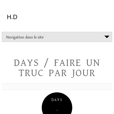
Aller
au
contenu
H.D
"Dans
Navigation dans le site
la
vie
on
devrait
DAYS / FAIRE UN
tout
essayer
TRUC PAR JOUR
sauf
l'inceste
et
la
danse
folklorique"
DAYS
Christopher
Lee
–