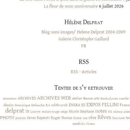
La fleur de mon anniversaire
6 juillet 2026
Hélène Delprat
Blog sans images/ Helene Delprat 2004-2009
Galerie Christophe Gaillard
FB
RSS
RSS - Articles
Tenter de s’y retrouver
ARCHIVES WEB
ARCHIVES
atelier
Beaux arts
animation
Books/Livres
camille
EXPOS
FELLINI
ES
dessin
ENSBA
Franc
Dominique Delouche
edith scob
E.S
delprat
notes
lit
NIcole Stephane
NS
Louvre
neige
oiseau
maison rouge
oise
Rêves
PHOTO
rêve
Rêves
Repenti
Roger Dumas
picasso
Rome
te
rue
Sans nom
medicis
Viviers