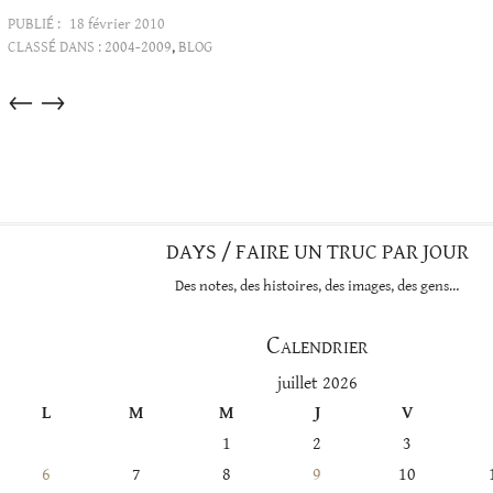
PUBLIÉ :
18 février 2010
CLASSÉ DANS :
2004-2009
,
BLOG
Articles
←
→
dans
cette
catégorie
DAYS / FAIRE UN TRUC PAR JOUR
Des notes, des histoires, des images, des gens…
Calendrier
juillet 2026
L
M
M
J
V
1
2
3
6
7
8
9
10