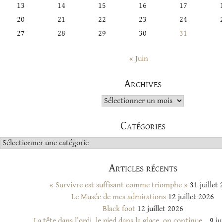
13
14
15
16
17
20
21
22
23
24
27
28
29
30
31
« Juin
Archives
Archives
Catégories
Catégories
Articles récents
« Survivre est suffisant comme triomphe »
31 juillet
Le Musée de mes admirations
12 juillet 2026
Black foot
12 juillet 2026
La tête dans l’ordi, le pied dans la glace, on continue…
9 ju