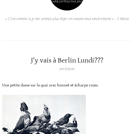
FAIRE UN TRUC PAR JOUR
« C’est comme si je me sentais plus léger en notant tout sincèrement » – S Maraï
J’y vais à Berlin Lundi???
par
delprat
Une petite dame sur le quai avec bonnet et écharpe roses.