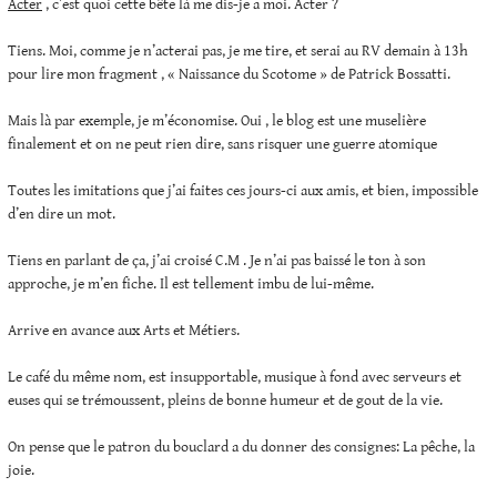
Acter
, c’est quoi cette bête là me dis-je a moi. Acter ?
Tiens. Moi, comme je n’acterai pas, je me tire, et serai au RV demain à 13h
pour lire mon fragment , « Naissance du Scotome » de Patrick Bossatti.
Mais là par exemple, je m’économise. Oui , le blog est une muselière
finalement et on ne peut rien dire, sans risquer une guerre atomique
Toutes les imitations que j’ai faites ces jours-ci aux amis, et bien, impossible
d’en dire un mot.
Tiens en parlant de ça, j’ai croisé C.M . Je n’ai pas baissé le ton à son
approche, je m’en fiche. Il est tellement imbu de lui-même.
Arrive en avance aux Arts et Métiers.
Le café du même nom, est insupportable, musique à fond avec serveurs et
euses qui se trémoussent, pleins de bonne humeur et de gout de la vie.
On pense que le patron du bouclard a du donner des consignes: La pêche, la
joie.