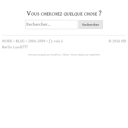
Vous cherchez quelque chose ?
Rechercher :
WORK
>
BLOG
>
2004-2009
>
J’y vais à
© 2026 HD
Berlin Lundi???
Fièrement propulsé par WordPress.
|
Thème : helene-delprat par
SophieWeb
.