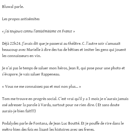
Bluwal parle.
Les propos antisémites
« j’ai toujours connu l’antisémitisme en France »
Déjà 22h24. J’avais dit que je passerai au théâtre. C. l’autre soir s’amusait
beaucoup avec Marielle à dire des tas de bêtises et imiter les gens qui jouent
les connaisseurs en vin.
Je n’ai pas le temps de saluer mon héros, Jean R, qui pose pour une photo et
s’évapore. Je vais saluer Rappeneau.
« Vous ne me connaissez pas et moi non plus… »
Tom me trouve en progrès social. C’est vrai qu’il y a 3 mois je n’aurais jamais
osé adresser la parole à Varda, surtout pour ne rien dire. ( Et sans doute
aurais-je bien fait!!!)
Podalydes parle de Fontana, de Jean Luc Boutté. Et je pouffe de rire dans le
métro bien des fois en lisant les histoires avec ses freres.