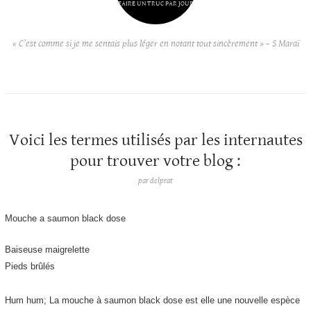
FAIRE UN TRUC PAR JOUR
« C’est comme si je me sentais plus léger en notant tout sincèrement » – S Maraï
Voici les termes utilisés par les internautes
pour trouver votre blog :
par
delprat
Mouche a saumon black dose
Baiseuse maigrelette
Pieds brûlés
Hum hum; La mouche à saumon black dose est elle une nouvelle espèce