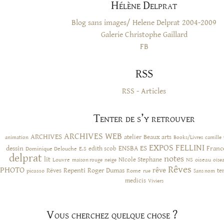
Hélène Delprat
Blog sans images/ Helene Delprat 2004-2009
Galerie Christophe Gaillard
FB
RSS
RSS - Articles
Tenter de s’y retrouver
ARCHIVES WEB
ARCHIVES
atelier
Beaux arts
animation
Books/Livres
camille
EXPOS
FELLINI
ES
dessin
ENSBA
Franc
Dominique Delouche
edith scob
E.S
delprat
notes
lit
NIcole Stephane
NS
Louvre
neige
oiseau
maison rouge
oise
Rêves
PHOTO
rêve
Rêves
Repenti
Roger Dumas
picasso
Rome
te
rue
Sans nom
medicis
Viviers
Vous cherchez quelque chose ?