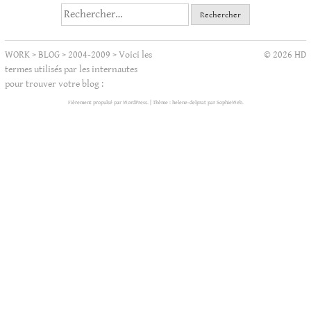
Rechercher :
WORK
>
BLOG
>
2004-2009
>
Voici les
© 2026 HD
termes utilisés par les internautes
pour trouver votre blog :
Fièrement propulsé par WordPress.
|
Thème : helene-delprat par
SophieWeb
.