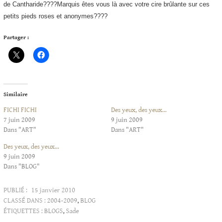
de Cantharide????
Marquis êtes vous là avec votre cire brûlante sur ces
petits pieds roses et anonymes????
Partager :
Similaire
FICHI FICHI
Des yeux, des yeux…
7 juin 2009
9 juin 2009
Dans "ART"
Dans "ART"
Des yeux, des yeux…
9 juin 2009
Dans "BLOG"
PUBLIÉ :
15 janvier 2010
CLASSÉ DANS :
2004-2009
,
BLOG
ÉTIQUETTES :
BLOGS
,
Sade