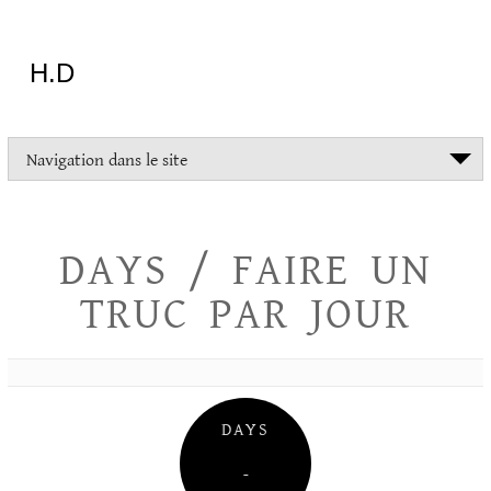
Aller
au
contenu
H.D
"Dans
Navigation dans le site
la
vie
on
devrait
DAYS / FAIRE UN
tout
essayer
TRUC PAR JOUR
sauf
l'inceste
et
la
danse
folklorique"
DAYS
Christopher
Lee
–