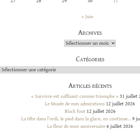
27
28
29
30
31
« Juin
Archives
Archives
Catégories
Catégories
Articles récents
« Survivre est suffisant comme triomphe »
31 juillet
Le Musée de mes admirations
12 juillet 2026
Black foot
12 juillet 2026
La tête dans l’ordi, le pied dans la glace, on continue…
9 ju
La fleur de mon anniversaire
6 juillet 2026