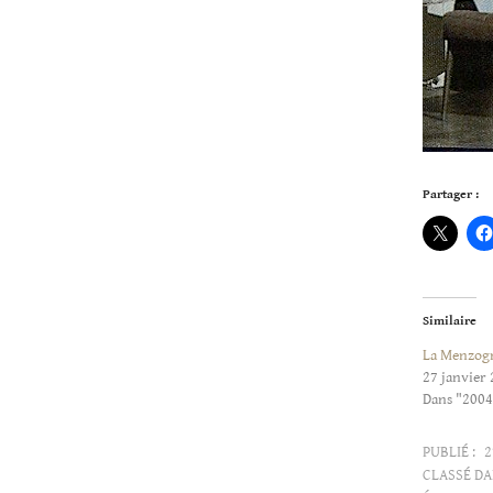
Partager :
Similaire
La Menzog
27 janvier
Dans "200
PUBLIÉ :
2
CLASSÉ DA