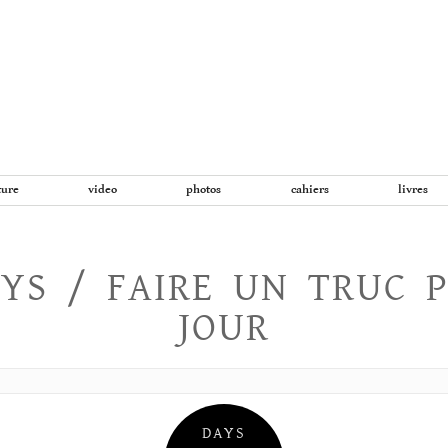
Aller
au
contenu
ture
video
photos
cahiers
livres
YS / FAIRE UN TRUC 
JOUR
DAYS