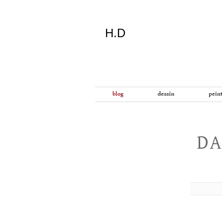
H.D
"Dans
blog
dessin
pein
la
vie
on
devrait
DA
tout
essayer
sauf
l'inceste
et
la
danse
folklorique"