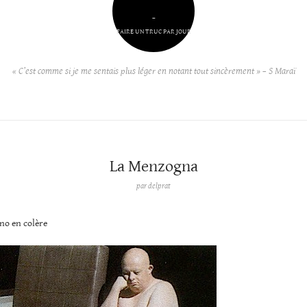
–
FAIRE UN TRUC PAR JOUR
« C’est comme si je me sentais plus léger en notant tout sincèrement » – S Maraï
La Menzogna
par
delprat
no en colère