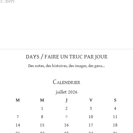
S :
DAYS
DAYS / FAIRE UN TRUC PAR JOUR
Des notes, des histoires, des images, des gens…
Calendrier
juillet 2026
M
M
J
V
S
1
2
3
4
7
8
9
10
11
14
15
16
17
18