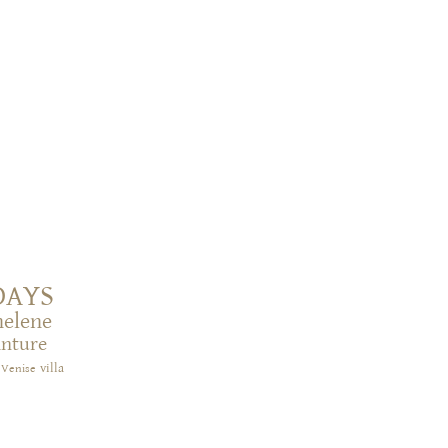
DAYS
helene
inture
villa
Venise