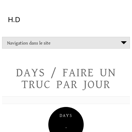
Aller
au
contenu
H.D
"Dans
Navigation dans le site
la
vie
on
devrait
DAYS / FAIRE UN
tout
essayer
TRUC PAR JOUR
sauf
l'inceste
et
la
danse
folklorique"
DAYS
Christopher
Lee
–