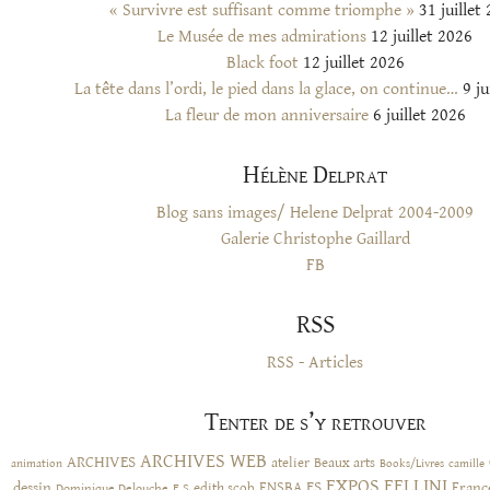
« Survivre est suffisant comme triomphe »
31 juillet
Le Musée de mes admirations
12 juillet 2026
Black foot
12 juillet 2026
La tête dans l’ordi, le pied dans la glace, on continue…
9 ju
La fleur de mon anniversaire
6 juillet 2026
Hélène Delprat
Blog sans images/ Helene Delprat 2004-2009
Galerie Christophe Gaillard
FB
RSS
RSS - Articles
Tenter de s’y retrouver
ARCHIVES WEB
ARCHIVES
atelier
Beaux arts
animation
Books/Livres
camille
EXPOS
FELLINI
ES
dessin
ENSBA
Franc
Dominique Delouche
edith scob
E.S