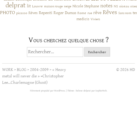
delprat
notes
lit
NIcole Stephane
NS
Louvre
neige
oiseau
maison rouge
oise
Rêves
PHOTO
rêve
Rêves
Repenti
Roger Dumas
picasso
Rome
te
rue
Sans nom
medicis
Viviers
Vous cherchez quelque chose ?
Rechercher :
WORK
>
BLOG
>
2004-2009
>
« Heavy
© 2026 HD
metal will never die » =Christopher
Lee…Charlemagne (Ghost)
Fièrement propulsé par WordPress.
|
Thème : helene-delprat par
SophieWeb
.