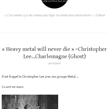
FAIRE UN TRUC PAR JOUR
« C’est comme si je me sentais plus léger en notant tout sincèrement » – S Maraï
« Heavy metal will never die » =Christopher
Lee…Charlemagne (Ghost)
par
delprat
Il est frappé le Christopher Lee avec son groupe Metal….
Ca sort en mars.