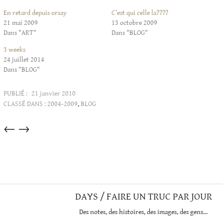
En retard depuis orsay
C’est qui celle la????
21 mai 2009
13 octobre 2009
Dans "ART"
Dans "BLOG"
3 weeks
24 juillet 2014
Dans "BLOG"
PUBLIÉ :
21 janvier 2010
CLASSÉ DANS :
2004-2009
,
BLOG
Articles
←
→
dans
cette
catégorie
DAYS / FAIRE UN TRUC PAR JOUR
Des notes, des histoires, des images, des gens…