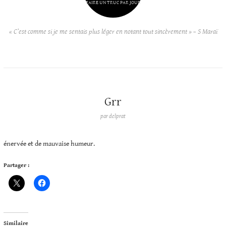
FAIRE UN TRUC PAR JOUR
« C’est comme si je me sentais plus léger en notant tout sincèrement » – S Maraï
Grr
par
delprat
énervée et de mauvaise humeur.
Partager :
Similaire