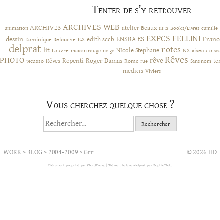
Tenter de s’y retrouver
ARCHIVES WEB
ARCHIVES
atelier
Beaux arts
animation
Books/Livres
camille
EXPOS
FELLINI
ES
dessin
ENSBA
Franc
Dominique Delouche
edith scob
E.S
delprat
notes
lit
NIcole Stephane
NS
Louvre
neige
oiseau
maison rouge
oise
Rêves
PHOTO
rêve
Rêves
Repenti
Roger Dumas
picasso
Rome
te
rue
Sans nom
medicis
Viviers
Vous cherchez quelque chose ?
Rechercher :
WORK
>
BLOG
>
2004-2009
>
Grr
© 2026 HD
Fièrement propulsé par WordPress.
|
Thème : helene-delprat par
SophieWeb
.