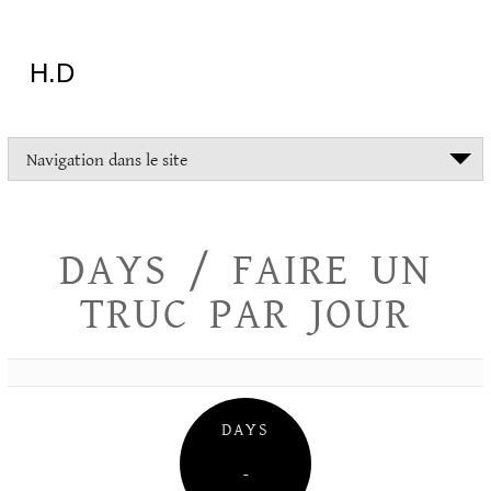
Aller
au
contenu
H.D
"Dans
Navigation dans le site
la
vie
on
devrait
DAYS / FAIRE UN
tout
essayer
TRUC PAR JOUR
sauf
l'inceste
et
la
danse
folklorique"
DAYS
Christopher
Lee
–